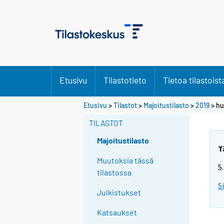
Etusivu
Tilastotieto
Tietoa tilastoist
Etusivu
>
Tilastot
>
Majoitustilasto
>
2019
>
hu
TILASTOT
Majoitustilasto
T
Muutoksia tässä
5
tilastossa
S
Julkistukset
Katsaukset