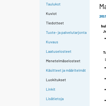
Taulukot
Ma
Kuviot
201
Tiedotteet
hu
J
Tuote- ja palvelutarjonta
Kuvaus
Laatuselosteet
T
Menetelmäselosteet
Käsitteet ja määritelmät
Luokitukset
Linkit
Lisätietoja