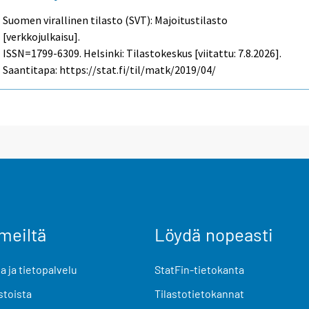
Suomen virallinen tilasto (SVT): Majoitustilasto
[verkkojulkaisu].
ISSN=1799-6309. Helsinki: Tilastokeskus [viitattu: 7.8.2026].
Saantitapa: https://stat.fi/til/matk/2019/04/
meiltä
Löydä nopeasti
 ja tietopalvelu
StatFin-tietokanta
stoista
Tilastotietokannat