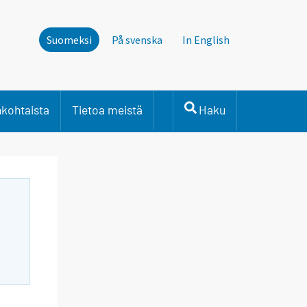
Suomeksi
På svenska
In English
nkohtaista
Tietoa meistä
Haku