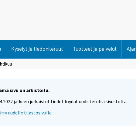
a
Kyselyt ja tiedonkeruut
Tuotteet ja palvelut
Aja
htikuu
ämä sivu on arkistoitu.
.4.2022 jälkeen julkaistut tiedot löydät uudistetulta sivustolta.
iirry uudelle tilastosivulle