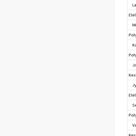
Lap
Ete
Mik
Poh
Ku
Pohj
Jo
Kes
Jyv
Ete
Sei
Poh
Va
Kes