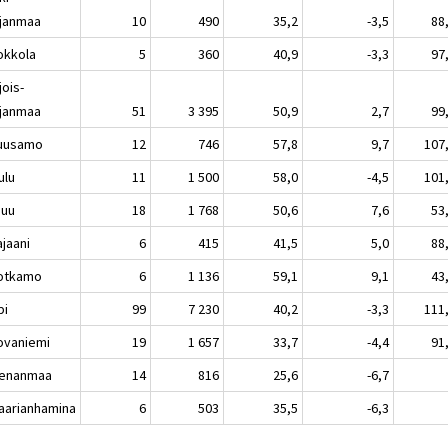
janmaa
10
490
35,2
-3,5
88
kkola
5
360
40,9
-3,3
97
jois-
janmaa
51
3 395
50,9
2,7
99
usamo
12
746
57,8
9,7
107
lu
11
1 500
58,0
-4,5
101
nuu
18
1 768
50,6
7,6
53
aani
6
415
41,5
5,0
88
tkamo
6
1 136
59,1
9,1
43
pi
99
7 230
40,2
-3,3
111
vaniemi
19
1 657
33,7
-4,4
91
enanmaa
14
816
25,6
-6,7
rianhamina
6
503
35,5
-6,3