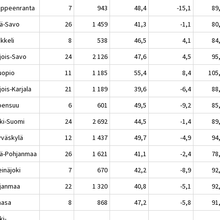
peenranta
7
943
48,4
-15,1
89
lä-Savo
26
1 459
41,3
-1,1
80
keli
8
538
46,5
4,1
84
jois-Savo
24
2 126
47,6
4,5
95
opio
11
1 185
55,4
8,4
105
ois-Karjala
21
1 189
39,6
-6,4
88
ensuu
6
601
49,5
-9,2
85
ki-Suomi
24
2 692
44,5
-1,4
89
äskylä
12
1 437
49,7
-4,9
94
lä-Pohjanmaa
26
1 621
41,1
-2,4
78
näjoki
7
670
42,2
-8,9
92
janmaa
22
1 320
40,8
-5,1
92
asa
8
868
47,2
-5,8
91
ki-