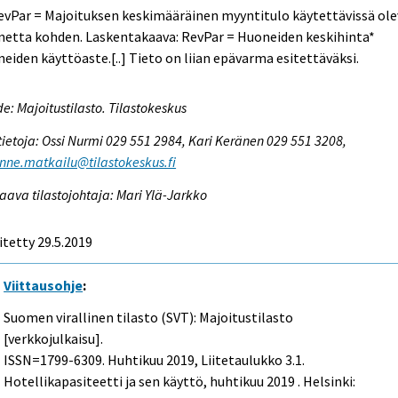
evPar = Majoituksen keskimääräinen myyntitulo käytettävissä ol
netta kohden. Laskentakaava: RevPar = Huoneiden keskihinta*
eiden käyttöaste.[..] Tieto on liian epävarma esitettäväksi.
e: Majoitustilasto. Tilastokeskus
tietoja: Ossi Nurmi 029 551 2984, Kari Keränen 029 551 3208,
enne.matkailu@tilastokeskus.fi
aava tilastojohtaja: Mari Ylä-Jarkko
itetty 29.5.2019
Viittausohje
:
Suomen virallinen tilasto (SVT): Majoitustilasto
[verkkojulkaisu].
ISSN=1799-6309.
Huhtikuu
2019, Liitetaulukko 3.1.
Hotellikapasiteetti ja sen käyttö, huhtikuu 2019 . Helsinki: