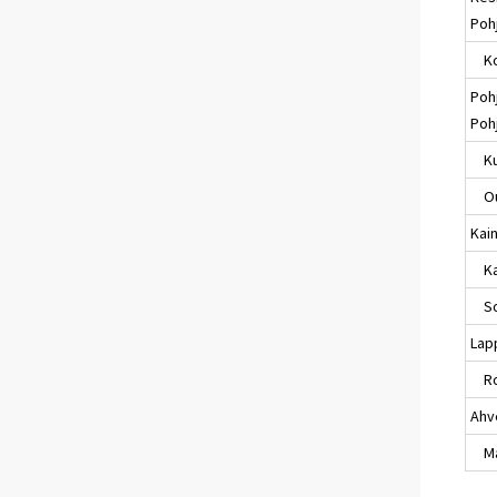
Poh
Ko
Poh
Poh
Ku
Ou
Kai
Kaj
So
Lap
Ro
Ahv
Maa