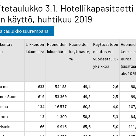
itetaulukko 3.1. Hotellikapasiteetti 
n käyttö, huhtikuu 2019
a taulukko suurempana
kunta /
Liikkeiden
Huoneiden
Huoneiden
Käyttöasteen
Huoneid
ta
lukumäärä
lukumäärä
käyttöaste,
muutos ed.
keskihin
%
vuodesta, %-
euroa
yksikköä
(sisältä
alv. 10 
o maa
633
54 185
49,4
-2,6
98
ner-Suomi
619
53 369
49,8
-2,5
99
imaa
134
16 577
60,3
-4,0
107
poo
13
1 300
58,5
5,3
84
sinki
66
9 916
65,6
-5,0
111