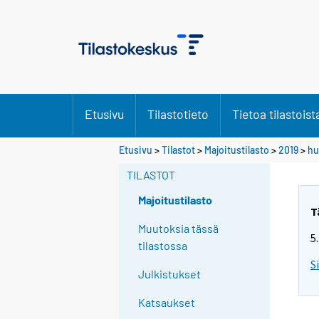
Etusivu
Tilastotieto
Tietoa tilastoist
Etusivu
>
Tilastot
>
Majoitustilasto
>
2019
>
hu
TILASTOT
Majoitustilasto
T
Muutoksia tässä
5
tilastossa
S
Julkistukset
Katsaukset