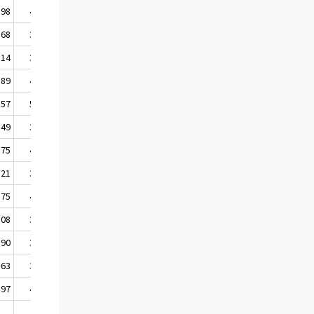
,98
43,56
,68
33,36
,14
39,11
,89
45,68
,57
58,45
,49
35,08
,75
42,46
,21
39,71
,75
47,11
,08
32,10
,90
39,21
,63
37,84
,97
43,37