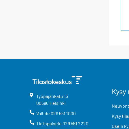
Kysy 
Työpajankatu
13
00580
Helsinki
Neuvonta
Vaihde
029 551 1000
Kysy tila
Tietopalvelu
029 551 2220
Usein ky