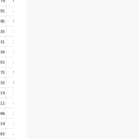
,79
65,43
,55
47,78
,95
53,38
,35
37,82
,21
39,76
,36
34,15
,53
35,13
,75
51,94
,33
58,24
,19
34,84
,12
41,05
,66
36,53
,19
36,68
,83
41,93