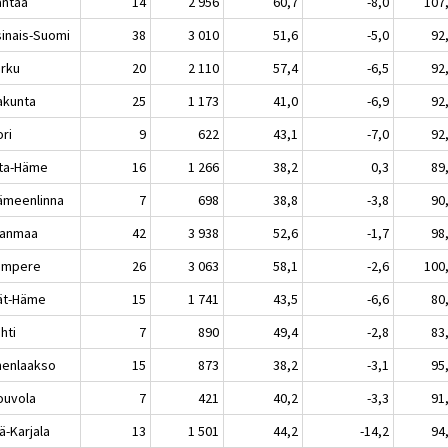
ntaa
14
2 956
60,7
-8,0
107
sinais-Suomi
38
3 010
51,6
-5,0
92
rku
20
2 110
57,4
-6,5
92
akunta
25
1 173
41,0
-6,9
92
ri
9
622
43,1
-7,0
92
ta-Häme
16
1 266
38,2
0,3
89
meenlinna
7
698
38,8
-3,8
90
kanmaa
42
3 938
52,6
-1,7
98
mpere
26
3 063
58,1
-2,6
100
jät-Häme
15
1 741
43,5
-6,6
80
hti
7
890
49,4
-2,8
83
enlaakso
15
873
38,2
-3,1
95
uvola
7
421
40,2
-3,3
91
ä-Karjala
13
1 501
44,2
-14,2
94