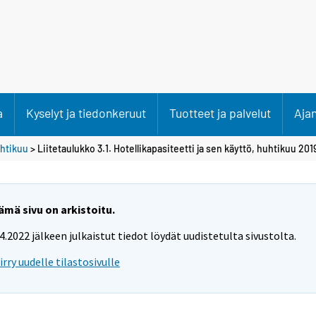
a
Kyselyt ja tiedonkeruut
Tuotteet ja palvelut
Aja
htikuu
> Liitetaulukko 3.1. Hotellikapasiteetti ja sen käyttö, huhtikuu 201
ämä sivu on arkistoitu.
.4.2022 jälkeen julkaistut tiedot löydät uudistetulta sivustolta.
iirry uudelle tilastosivulle