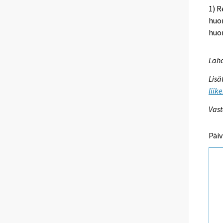
1) R
huo
huon
Lähd
Lisä
liik
Vast
Päiv