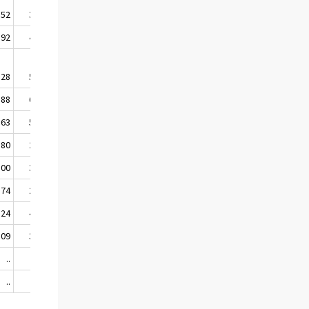
,52
31,16
,92
40,03
,28
50,52
,88
62,32
,63
58,90
,80
27,25
,00
36,49
,74
25,85
,24
44,69
,09
30,68
..
..
..
...