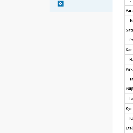
Va
Var
Tu
Sat
Po
Kan
Hä
Pir
Ta
Päi
La
Kym
Ko
Etel