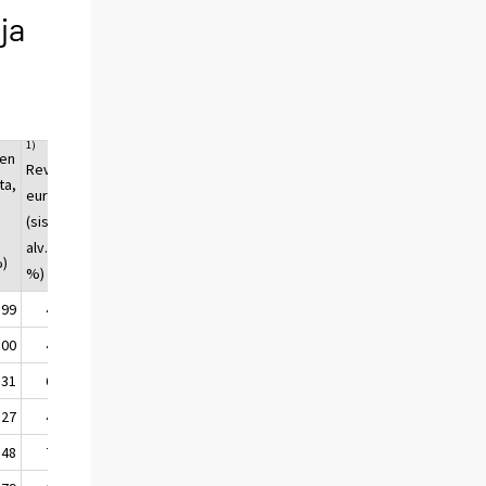
ja
1)
en
RevPAR,
ta,
euroa
(sisältää
ä
alv. 10
%)
%)
,99
48,93
,00
49,30
,31
64,75
,27
49,29
,48
73,12