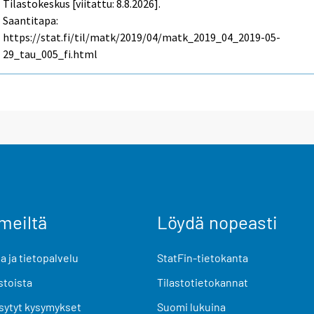
Tilastokeskus [viitattu: 8.8.2026].
Saantitapa:
https://stat.fi/til/matk/2019/04/matk_2019_04_2019-05-
29_tau_005_fi.html
meiltä
Löydä nopeasti
 ja tietopalvelu
StatFin-tietokanta
stoista
Tilastotietokannat
sytyt kysymykset
Suomi lukuina