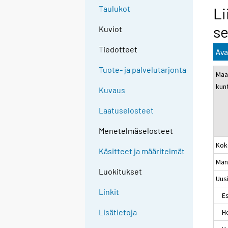
Taulukot
Li
se
Kuviot
Tiedotteet
Ava
Tuote- ja palvelutarjonta
Maa
kun
Kuvaus
Laatuselosteet
Menetelmäselosteet
Kok
Käsitteet ja määritelmät
Man
Luokitukset
Uus
Linkit
Es
Lisätietoja
Hel