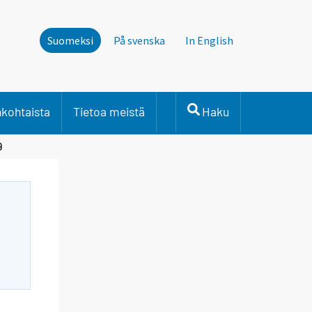
Suomeksi
På svenska
In English
nkohtaista
Tietoa meistä
Haku
9