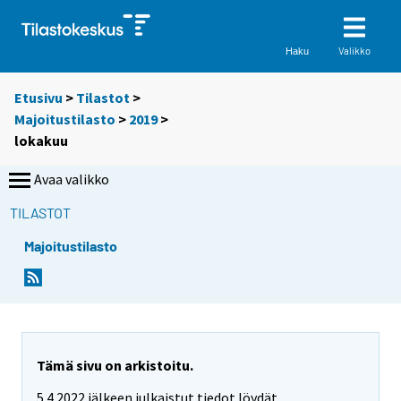
Valikko
Haku
Etusivu
>
Tilastot
>
Majoitustilasto
>
2019
>
lokakuu
Avaa valikko
TILASTOT
Majoitustilasto
Tämä sivu on arkistoitu.
5.4.2022 jälkeen julkaistut tiedot löydät