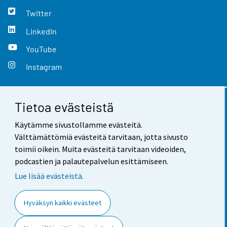
Twitter
LinkedIn
YouTube
Instagram
Tietoa evästeistä
Yhteystiedot
Käytämme sivustollamme evästeitä.
Palaute
Välttämättömiä evästeitä tarvitaan, jotta sivusto
toimii oikein. Muita evästeitä tarvitaan videoiden,
Käyttöehdot
podcastien ja palautepalvelun esittämiseen.
Tietosuoja
Lue lisää evästeistä.
Saavutettavuus
Hyväksyn kaikki evästeet
Tietoa sivustosta