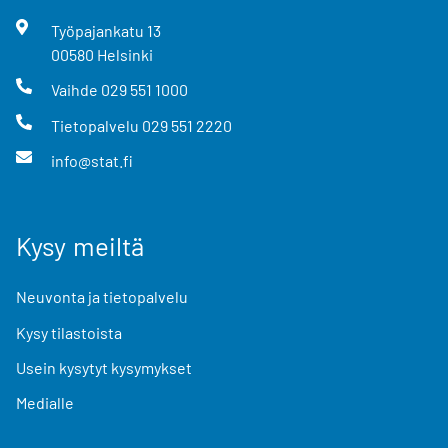
Työpajankatu
13
00580
Helsinki
Vaihde
029 551 1000
Tietopalvelu
029 551 2220
info@stat.fi
Kysy meiltä
Neuvonta ja tietopalvelu
Kysy tilastoista
Usein kysytyt kysymykset
Medialle