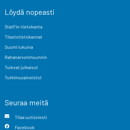
Löydä nopeasti
StatFin-tietokanta
Tilastotietokannat
Suomi lukuina
Rahanarvonmuunnin
Tulevat julkaisut
Tutkimusaineistot
Seuraa meitä
Tilaa uutisviesti
Facebook