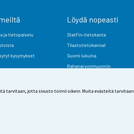
meiltä
Löydä nopeasti
 ja tietopalvelu
StatFin-tietokanta
stoista
Tilastotietokannat
sytyt kysymykset
Suomi lukuina
Rahanarvonmuunnin
Tulevat julkaisut
Tutkimusaineistot
arvitaan, jotta sivusto toimii oikein. Muita evästeitä tarvitaan
Käyttöehdot
Tietosuoja
Saavutettavuus
Tietoa sivu