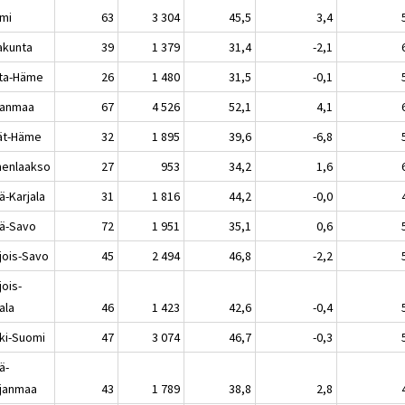
mi
63
3 304
45,5
3,4
akunta
39
1 379
31,4
-2,1
ta-Häme
26
1 480
31,5
-0,1
kanmaa
67
4 526
52,1
4,1
jät-Häme
32
1 895
39,6
-6,8
enlaakso
27
953
34,2
1,6
ä-Karjala
31
1 816
44,2
-0,0
lä-Savo
72
1 951
35,1
0,6
jois-Savo
45
2 494
46,8
-2,2
jois-
ala
46
1 423
42,6
-0,4
ki-Suomi
47
3 074
46,7
-0,3
ä-
janmaa
43
1 789
38,8
2,8