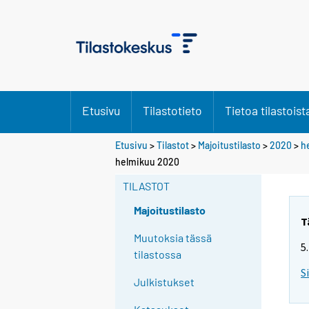
Etusivu
Tilastotieto
Tietoa tilastoist
Etusivu
>
Tilastot
>
Majoitustilasto
>
2020
>
h
helmikuu 2020
TILASTOT
Majoitustilasto
T
Muutoksia tässä
5
tilastossa
S
Julkistukset