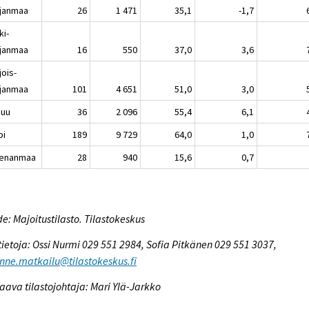
janmaa
26
1 471
35,1
-1,7
ki-
janmaa
16
550
37,0
3,6
jois-
janmaa
101
4 651
51,0
3,0
nuu
36
2 096
55,4
6,1
pi
189
9 729
64,0
1,0
enanmaa
28
940
15,6
0,7
e: Majoitustilasto. Tilastokeskus
tietoja: Ossi Nurmi 029 551 2984, Sofia Pitkänen 029 551 3037,
enne.matkailu@tilastokeskus.fi
aava tilastojohtaja: Mari Ylä-Jarkko