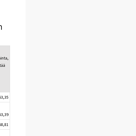
n
inta,
tää
63,35
63,39
68,81