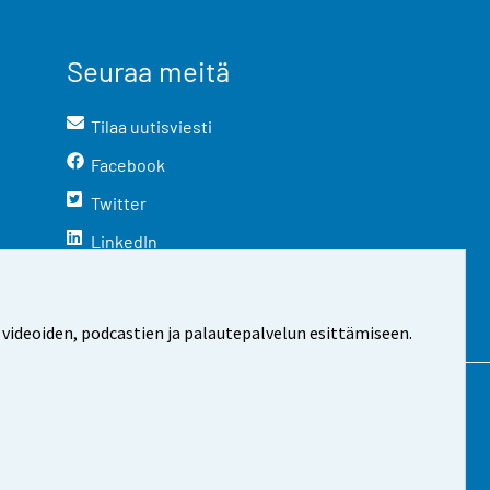
Seuraa meitä
Tilaa uutisviesti
Facebook
Twitter
LinkedIn
YouTube
Instagram
 videoiden, podcastien ja palautepalvelun esittämiseen.
stosta
Evästeasetukset