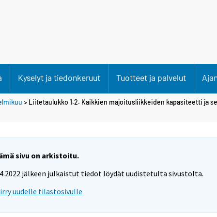
a
Kyselyt ja tiedonkeruut
Tuotteet ja palvelut
Aja
elmikuu
> Liitetaulukko 1.2. Kaikkien majoitusliikkeiden kapasiteetti ja 
ämä sivu on arkistoitu.
.4.2022 jälkeen julkaistut tiedot löydät uudistetulta sivustolta.
iirry uudelle tilastosivulle