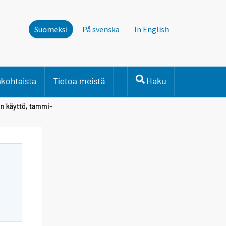
Suomeksi
På svenska
In English
nkohtaista
Tietoa meistä
Haku
sen käyttö, tammi-