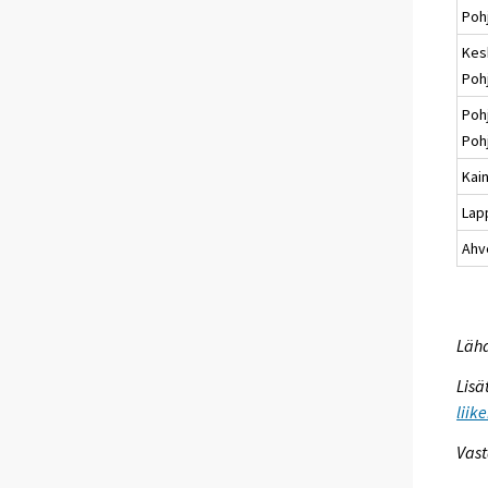
Poh
Kes
Poh
Poh
Poh
Kai
Lap
Ahv
Lähd
Lisä
liik
Vast