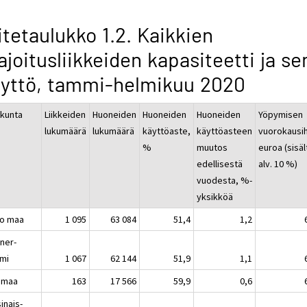
itetaulukko 1.2. Kaikkien
joitusliikkeiden kapasiteetti ja se
yttö, tammi-helmikuu 2020
kunta
Liikkeiden
Huoneiden
Huoneiden
Huoneiden
Yöpymisen
lukumäärä
lukumäärä
käyttöaste,
käyttöasteen
vuorokausih
%
muutos
euroa (sisäl
edellisestä
alv. 10 %)
vuodesta, %-
yksikköä
o maa
1 095
63 084
51,4
1,2
ner-
mi
1 067
62 144
51,9
1,1
imaa
163
17 566
59,9
0,6
inais-