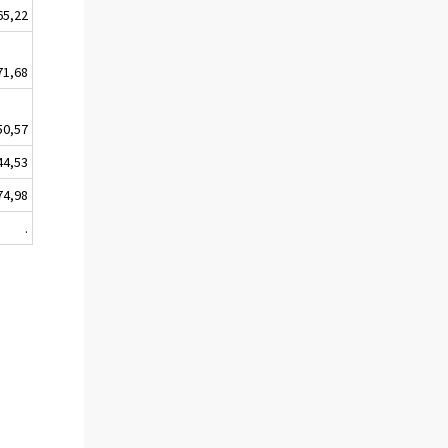
65,22
71,68
50,57
44,53
74,98
.