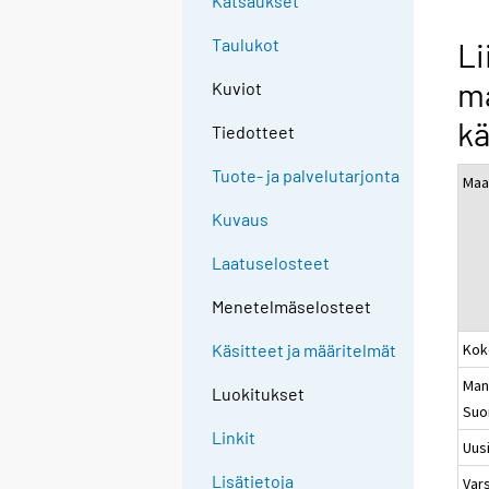
Katsaukset
Taulukot
Li
ma
Kuviot
kä
Tiedotteet
Tuote- ja palvelutarjonta
Maa
Kuvaus
Laatuselosteet
Menetelmäselosteet
Kok
Käsitteet ja määritelmät
Man
Luokitukset
Suo
Linkit
Uus
Lisätietoja
Vars