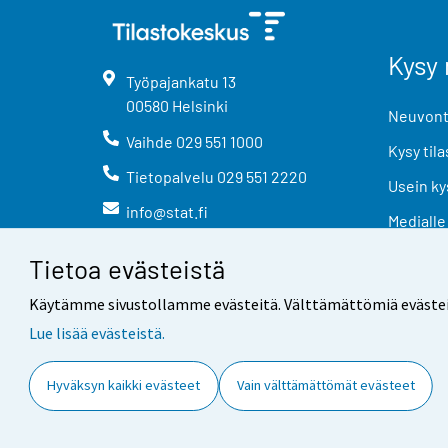
Kysy 
Työpajankatu
13
00580
Helsinki
Neuvonta
Vaihde
029 551 1000
Kysy tila
Tietopalvelu
029 551 2220
Usein ky
info@stat.fi
Medialle
Tietoa evästeistä
Käytämme sivustollamme evästeitä. Välttämättömiä evästeitä t
Lue lisää evästeistä.
Yhteystiedot
Palaute
Hyväksyn kaikki evästeet
Vain välttämättömät evästeet