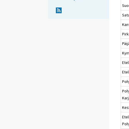
Suo
Sat
Kan
Pir
Päi
Kym
Etel
Ete
Poh
Poh
Karj
Kes
Etel
Poh