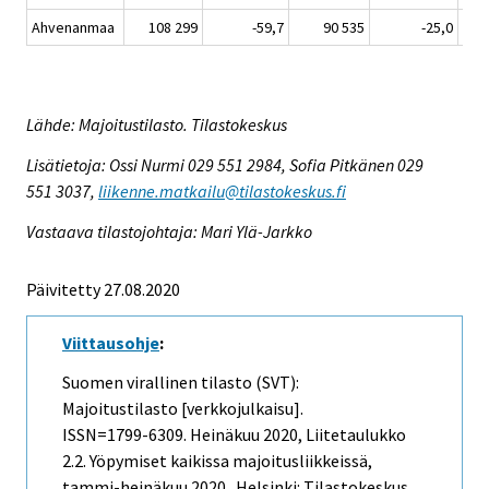
Ahvenanmaa
108 299
-59,7
90 535
-25,0
Lähde: Majoitustilasto. Tilastokeskus
Lisätietoja: Ossi Nurmi 029 551 2984, Sofia Pitkänen 029
551 3037,
liikenne.matkailu@tilastokeskus.fi
Vastaava tilastojohtaja: Mari Ylä-Jarkko
Päivitetty 27.08.2020
Viittausohje
:
Suomen virallinen tilasto (SVT):
Majoitustilasto [verkkojulkaisu].
ISSN=1799-6309.
Heinäkuu
2020, Liitetaulukko
2.2. Yöpymiset kaikissa majoitusliikkeissä,
tammi-heinäkuu 2020 . Helsinki: Tilastokeskus