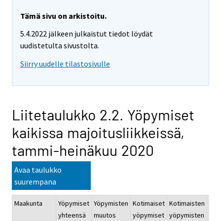
Tämä sivu on arkistoitu.
5.4.2022 jälkeen julkaistut tiedot löydät
uudistetulta sivustolta.
Siirry uudelle tilastosivulle
Liitetaulukko 2.2. Yöpymiset
kaikissa majoitusliikkeissä,
tammi-heinäkuu 2020
Avaa taulukko
suurempana
Maakunta
Yöpymiset
Yöpymisten
Kotimaiset
Kotimaisten
Ulk
yhteensä
muutos
yöpymiset
yöpymisten
yöp