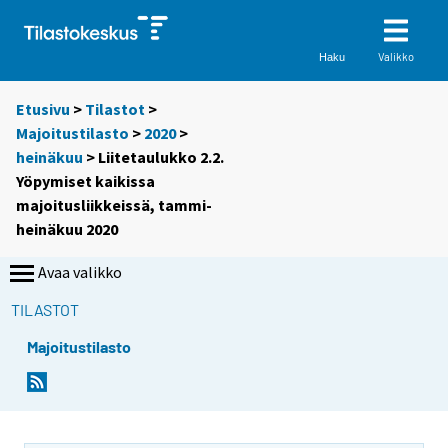
Valikko
Haku
Etusivu
>
Tilastot
>
Majoitustilasto
>
2020
>
heinäkuu
> Liitetaulukko 2.2.
Yöpymiset kaikissa
majoitusliikkeissä, tammi-
heinäkuu 2020
Avaa valikko
TILASTOT
Majoitustilasto