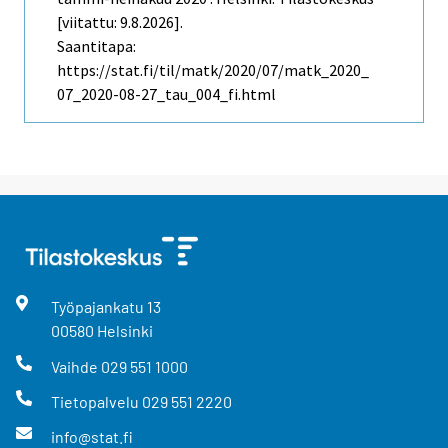
[viitattu: 9.8.2026].
Saantitapa:
https://stat.fi/til/matk/2020/07/matk_2020_
07_2020-08-27_tau_004_fi.html
Työpajankatu
13
00580
Helsinki
Vaihde
029 551 1000
Tietopalvelu
029 551 2220
info@stat.fi