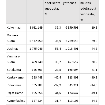
edellisestä
yhteensä
muutos
yht
vuodesta,
edellisestä
%
vuodesta,
%
Koko maa
8 681 149
-37,3
6 859 593
-29,8
1
Manner-
Suomi
8 572 850
-36,9
6 769 058
-29,9
1
Uusimaa
1 775 046
-55,4
1 218 401
-44,9
Varsinais-
Suomi
499 140
-35,2
457 552
-28,5
Satakunta
185 708
-23,8
168 994
-21,1
Kanta-Häme
129 448
-42,4
123 893
-39,8
Pirkanmaa
595 188
-37,9
545 221
-34,9
Päijät-Häme
195 656
-44,5
174 547
-39,1
Kymenlaakso
127 224
-31,7
113 103
-24,8