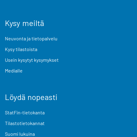
Kysy meiltä
Neuvonta ja tietopalvelu
Kysy tilastoista
Usein kysytyt kysymykset
Medialle
Löydä nopeasti
StatFin-tietokanta
Tilastotietokannat
Suomi lukuina