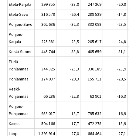
Etelä-Karjala
299 355
-33,0
247 269
-20,9
Etelä-Savo
316 579
-26,4
289 529
-14,8
Pohjois-Savo
362 636
-32,3
332 098
-28,5
Pohjois-
Karjala
225 381
-28,5
205 617
-24,8
Keski-Suomi
445 744
-33,8
405 659
-31,1
Etelä-
Pohjanmaa
344 325
-25,3
336 189
-23,9
Pohjanmaa
174 037
-29,3
155 711
-20,5
Keski-
Pohjanmaa
66 286
-22,8
62 901
-16,3
Pohjois-
Pohjanmaa
933 017
-18,7
795 632
-16,9
Kainuu
504 166
-17,7
472 278
-13,9
Lappi
1 393 914
-27,0
664 464
-27,1