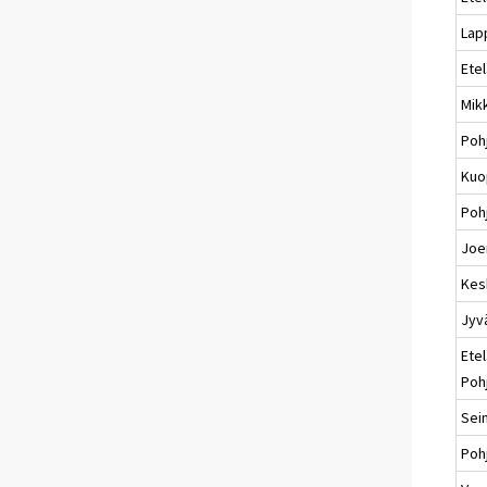
Lap
Ete
Mikk
Poh
Kuo
Pohj
Joe
Kes
Jyv
Etel
Poh
Sei
Poh