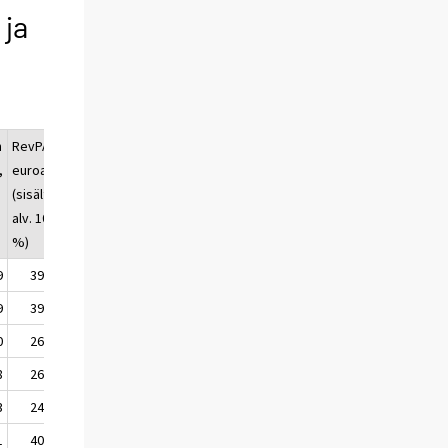
 ja
n
RevPAR,
,
euroa
(sisältää
alv. 10
%)
9
39,35
9
39,57
0
26,74
8
26,44
3
24,01
1
40,60