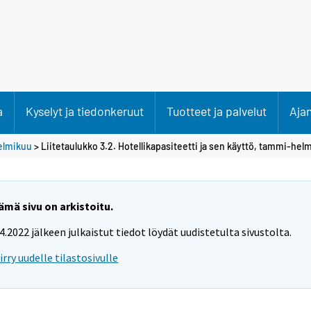
a
Kyselyt ja tiedonkeruut
Tuotteet ja palvelut
Aja
elmikuu
> Liitetaulukko 3.2. Hotellikapasiteetti ja sen käyttö, tammi-he
ämä sivu on arkistoitu.
.4.2022 jälkeen julkaistut tiedot löydät uudistetulta sivustolta.
iirry uudelle tilastosivulle