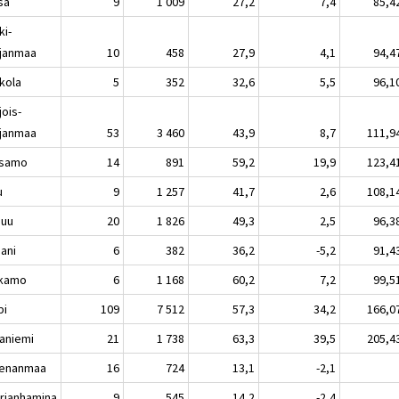
sa
9
1 009
27,2
7,4
85,4
ki-
janmaa
10
458
27,9
4,1
94,4
kola
5
352
32,6
5,5
96,1
jois-
janmaa
53
3 460
43,9
8,7
111,9
samo
14
891
59,2
19,9
123,4
u
9
1 257
41,7
2,6
108,1
nuu
20
1 826
49,3
2,5
96,3
aani
6
382
36,2
-5,2
91,4
kamo
6
1 168
60,2
7,2
99,5
pi
109
7 512
57,3
34,2
166,0
aniemi
21
1 738
63,3
39,5
205,4
enanmaa
16
724
13,1
-2,1
rianhamina
9
545
14,2
-2,4