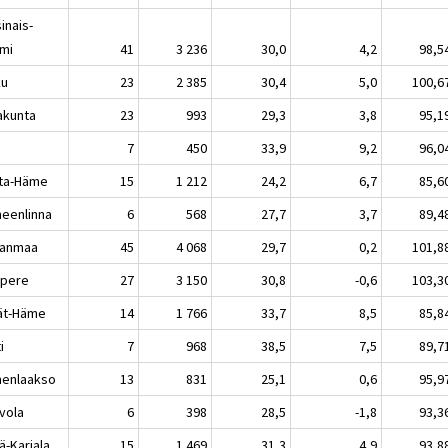
inais-
mi
41
3 236
30,0
4,2
98,5
ku
23
2 385
30,4
5,0
100,6
akunta
23
993
29,3
3,8
95,1
i
7
450
33,9
9,2
96,0
ta-Häme
15
1 212
24,2
6,7
85,6
eenlinna
6
568
27,7
3,7
89,4
kanmaa
45
4 068
29,7
0,2
101,8
pere
27
3 150
30,8
-0,6
103,3
jät-Häme
14
1 766
33,7
8,5
85,8
i
7
968
38,5
7,5
89,7
enlaakso
13
831
25,1
0,6
95,9
vola
6
398
28,5
-1,8
93,3
ä-Karjala
15
1 469
31,3
4,9
93,8