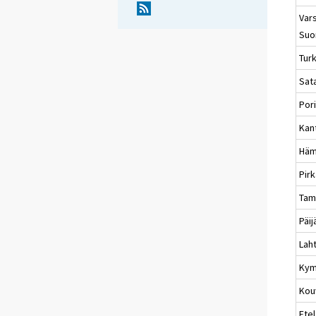
Vars
Suo
Tur
Sat
Por
Kan
Häm
Pir
Tam
Päi
Laht
Kym
Kou
Etel