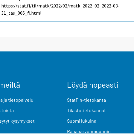
https://stat.fi/til/matk/2022/02/matk_2022_02_2022-03-
31_tau_006_fi.html
meiltä
Löydä nopeasti
 ja tietopalvelu
StatFin-tietokanta
stoista
Tilastotietokannat
sytyt kysymykset
Suomi lukuina
Rahanarvonmuunnin