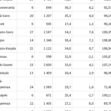
peenranta
6
844
36,3
6,2
92,5
lä-Savo
20
1 207
35,3
4,0
94,1
eli
6
505
27,4
1,3
90,2
jois-Savo
27
2 187
34,2
7,6
100,3
pio
14
1 346
38,4
7,2
108,6
ois-Karjala
21
1 122
34,0
0,7
106,9
nsuu
6
599
32,9
-2,1
103,8
ki-Suomi
23
2 630
33,0
4,2
107,1
äskylä
13
1 459
30,4
2,9
96,9
ä-
janmaa
24
1 589
29,7
1,6
72,4
näjoki
6
671
25,4
-2,7
100,1
janmaa
22
1 435
27,1
8,0
89,7