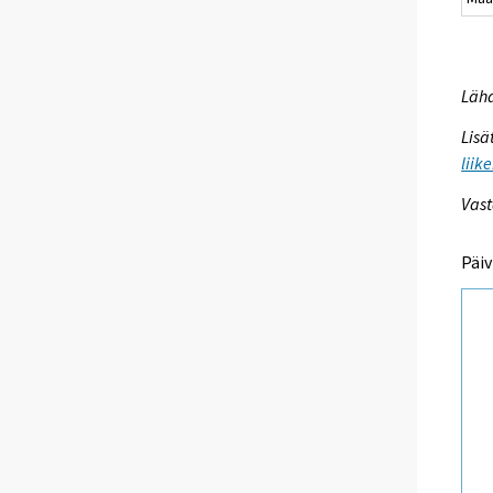
Lähd
Lisä
liik
Vast
Päiv