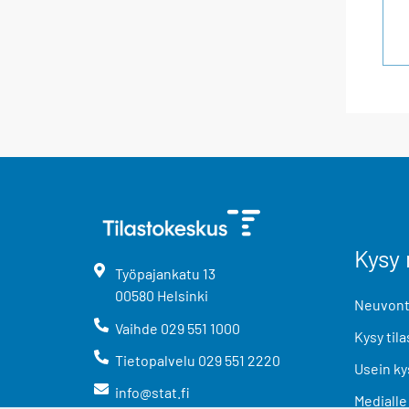
Kysy 
Työpajankatu
13
00580
Helsinki
Neuvonta
Vaihde
029 551 1000
Kysy tila
Tietopalvelu
029 551 2220
Usein ky
info@stat.fi
Medialle