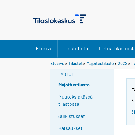
Etusivu
Tilastotieto
Tietoa tilastoist
Etusivu
>
Tilastot
>
Majoitustilasto
>
2022
>
h
TILASTOT
Majoitustilasto
T
Muutoksia tässä
5
tilastossa
S
Julkistukset
Katsaukset