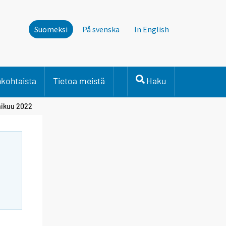
Suomeksi
På svenska
In English
nkohtaista
Tietoa meistä
Haku
lmikuu 2022