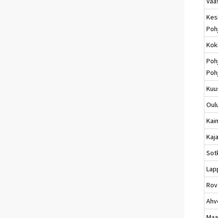
Vaa
Kes
Poh
Kok
Poh
Poh
Kuu
Oul
Kai
Kaj
Sot
Lap
Rov
Ahv
Maa