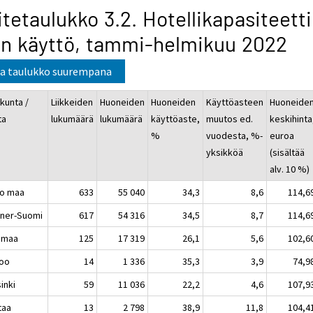
itetaulukko 3.2. Hotellikapasiteetti
n käyttö, tammi-helmikuu 2022
a taulukko suurempana
kunta /
Liikkeiden
Huoneiden
Huoneiden
Käyttöasteen
Huoneide
ta
lukumäärä
lukumäärä
käyttöaste,
muutos ed.
keskihinta
%
vuodesta, %-
euroa
yksikköä
(sisältää
alv. 10 %)
o maa
633
55 040
34,3
8,6
114,6
ner-Suomi
617
54 316
34,5
8,7
114,6
imaa
125
17 319
26,1
5,6
102,6
oo
14
1 336
35,3
3,9
74,9
inki
59
11 036
22,2
4,6
107,9
taa
13
2 798
38,9
11,8
104,4