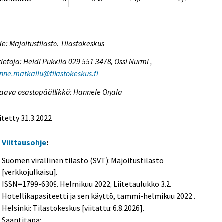
e: Majoitustilasto. Tilastokeskus
tietoja: Heidi Pukkila 029 551 3478, Ossi Nurmi ,
enne.matkailu@tilastokeskus.fi
aava osastopäällikkö: Hannele Orjala
itetty 31.3.2022
Viittausohje
:
Suomen virallinen tilasto (SVT): Majoitustilasto
[verkkojulkaisu].
ISSN=1799-6309.
Helmikuu
2022, Liitetaulukko 3.2.
Hotellikapasiteetti ja sen käyttö, tammi-helmikuu 2022 .
Helsinki: Tilastokeskus [viitattu: 6.8.2026].
Saantitapa: