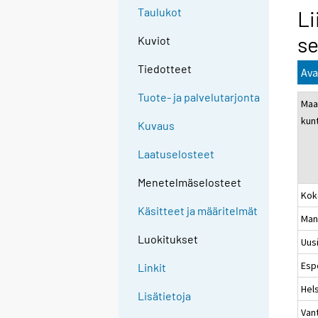
Taulukot
Li
se
Kuviot
Tiedotteet
Ava
Tuote- ja palvelutarjonta
Maa
kun
Kuvaus
Laatuselosteet
Menetelmäselosteet
Kok
Käsitteet ja määritelmät
Man
Luokitukset
Uus
Esp
Linkit
Hels
Lisätietoja
Van