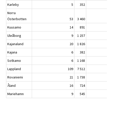
Karleby
5
352
Norra
Österbotten
53
3 460
Kuusamo
14
891
Uleåborg
9
1 257
Kajanaland
20
1 826
Kajana
6
382
Sotkamo
6
1 168
Lappland
109
7 512
Rovaniemi
21
1 738
Åland
16
724
Mariehamn
9
545