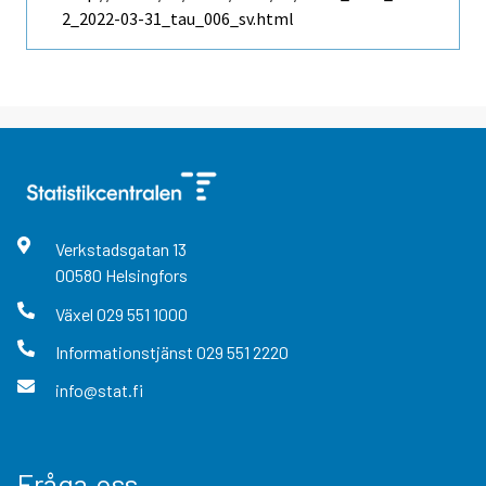
2_2022-03-31_tau_006_sv.html
Verkstadsgatan
13
00580
Helsingfors
Växel
029 551 1000
Informationstjänst
029 551 2220
info@stat.fi
Fråga oss