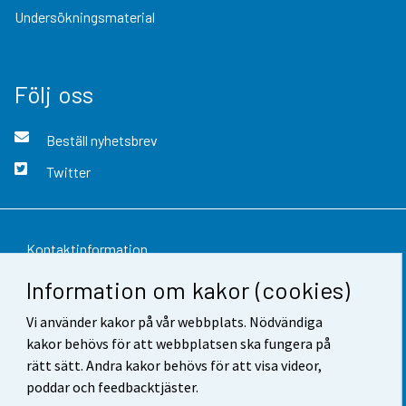
Undersökningsmaterial
Följ oss
Beställ nyhetsbrev
Twitter
Kontaktinformation
Information om kakor (cookies)
Respons
Vi använder kakor på vår webbplats. Nödvändiga
Användarvillkor
kakor behövs för att webbplatsen ska fungera på
Dataskydd
rätt sätt. Andra kakor behövs för att visa videor,
poddar och feedbacktjäster.
Tillgänglighet