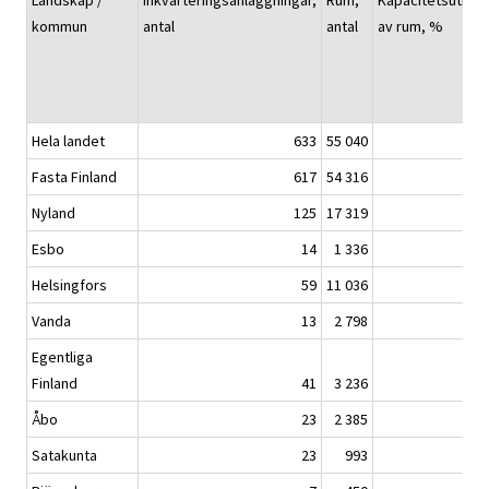
Landskap /
Inkvarteringsanläggningar,
Rum,
Kapacitetsutnyt
kommun
antal
antal
av rum, %
Hela landet
633
55 040
Fasta Finland
617
54 316
Nyland
125
17 319
Esbo
14
1 336
Helsingfors
59
11 036
Vanda
13
2 798
Egentliga
Finland
41
3 236
Åbo
23
2 385
Satakunta
23
993