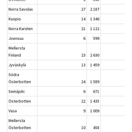
Norra Savolax
27
2 187
Kuopio
14
1 346
Norra Karelen
21
1 122
Joensuu
6
599
Mellersta
Finland
23
2 630
Jyväskylä
13
1 459
Södra
Österbotten
24
1 589
Seinäjoki
6
671
Österbotten
22
1 435
Vasa
9
1 009
Mellersta
Österbotten
10
458