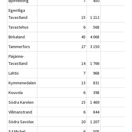
Björneborg
7
450
Egentliga
Tavastland
15
1 212
Tavastehus
6
568
Birkaland
45
4 068
Tammerfors
27
3 150
Päijänne-
Tavastland
14
1 766
Lahtis
7
968
Kymmenedalen
13
831
Kouvola
6
398
Södra Karelen
15
1 469
Villmanstrand
6
844
Södra Savolax
20
1 207
S:t Michel
6
505