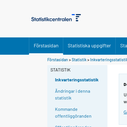
Förstasidan
Statistiska uppgifter
Sta
Förstasidan
>
Statistik
>
Inkvarteringsstatisti
STATISTIK
Inkvarteringsstatistik
D
Ändringar i denna
U
statistik
w
Kommande
G
offentliggöranden