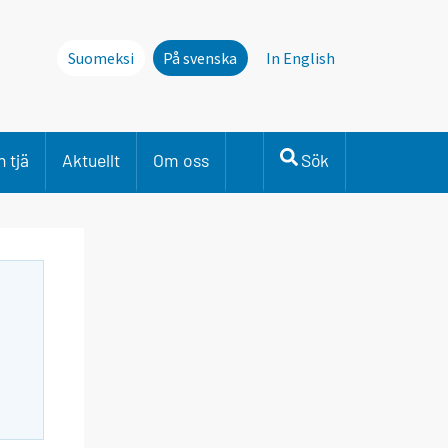
Suomeksi
På svenska
In English
 tjä
Aktuellt
Om oss
Sök