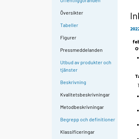
Offentliggöranden
Översikter
In
Tabeller
202
Figurer
fe
O
Pressmeddelanden
Utbud av produkter och
tjänster
T
Beskrivning
Kvalitetsbeskrivningar
Metodbeskrivningar
Begrepp och definitioner
Klassificeringar