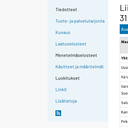
Li
Tiedotteet
31
Tuote- ja palvelutarjonta
Ava
Kuvaus
Ma
Laatuselosteet
Menetelmäselosteet
Yht
Käsitteet ja määritelmät
Uus
Itä
Luokitukset
Vars
Linkit
Suo
Lisätietoja
Sat
Kan
Pir