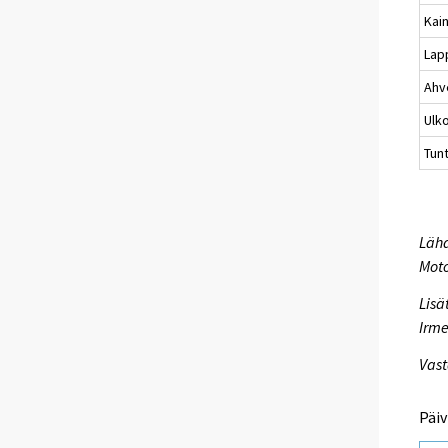
Kai
Lap
Ahv
Ulk
Tun
Lähd
Mot
Lisä
Irme
Vast
Päiv