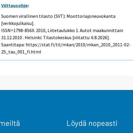
Viittausohje
:
Suomen virallinen tilasto (SVT): Moottoriajoneuvokanta
[verkkojulkaisu].
ISSN=1798-856X. 2010, Liitetaulukko 1. Autot maakunnittain
31.12.2010 . Helsinki: Tilastokeskus [viitattu: 6.8.2026].
Saantitapa: https://stat.fi/til/mkan/2010/mkan_2010_2011-02-
25_tau_001_fi.html
meiltä
Löydä nopeasti