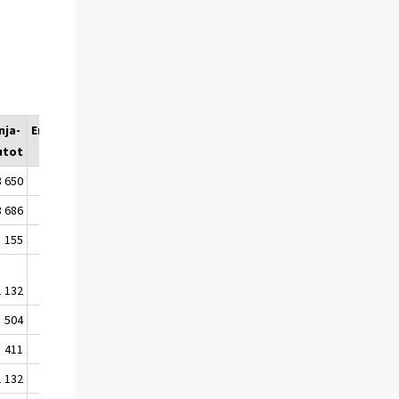
nja-
Erikoisautot
utot
3 650
12 646
3 686
1 807
155
253
1 132
1 154
504
698
411
470
1 132
1 104