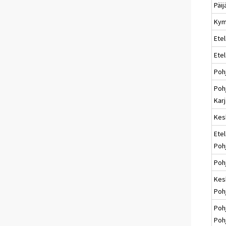
Päi
Kym
Etel
Ete
Poh
Poh
Karj
Kes
Etel
Poh
Poh
Kes
Poh
Poh
Poh