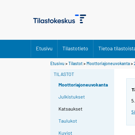
Etusivu
Tilastotieto
Tietoa tilastoist
Etusivu
>
Tilastot
>
Moottoriajoneuvokanta
>
TILASTOT
Moottoriajoneuvokanta
T
Julkistukset
5
Katsaukset
S
Taulukot
Kuviot