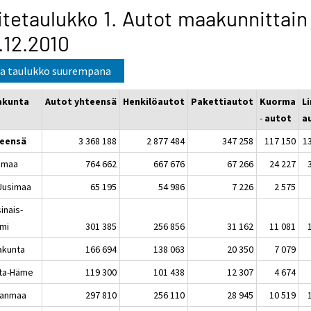
itetaulukko 1. Autot maakunnittain
.12.2010
a taulukko suurempana
akunta
Autot yhteensä
Henkilöautot
Pakettiautot
Kuorma
Li
-
autot
a
eensä
3 368 188
2 877 484
347 258
117 150
1
imaa
764 662
667 676
67 266
24 227
-Uusimaa
65 195
54 986
7 226
2 575
inais-
mi
301 385
256 856
31 162
11 081
akunta
166 694
138 063
20 350
7 079
ta-Häme
119 300
101 438
12 307
4 674
kanmaa
297 810
256 110
28 945
10 519