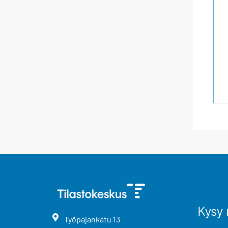
Kysy 
Työpajankatu
13