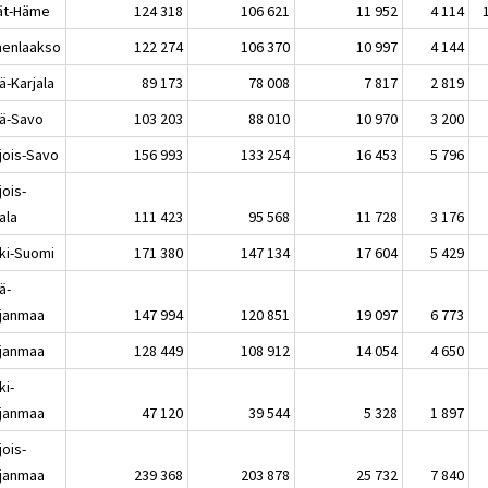
jät-Häme
124 318
106 621
11 952
4 114
enlaakso
122 274
106 370
10 997
4 144
ä-Karjala
89 173
78 008
7 817
2 819
lä-Savo
103 203
88 010
10 970
3 200
jois-Savo
156 993
133 254
16 453
5 796
jois-
ala
111 423
95 568
11 728
3 176
ki-Suomi
171 380
147 134
17 604
5 429
ä-
janmaa
147 994
120 851
19 097
6 773
janmaa
128 449
108 912
14 054
4 650
ki-
janmaa
47 120
39 544
5 328
1 897
jois-
janmaa
239 368
203 878
25 732
7 840