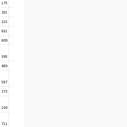
1 175
456
281
482
215
314
631
392
809
681
395
556
480
733
587
686
373
460
104
247
711
1 207