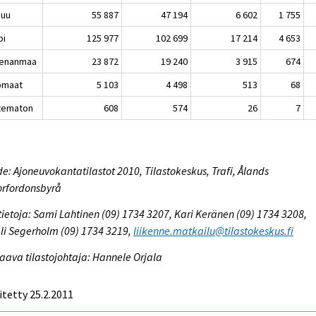
nuu
55 887
47 194
6 602
1 755
pi
125 977
102 699
17 214
4 653
enanmaa
23 872
19 240
3 915
674
omaat
5 103
4 498
513
68
tematon
608
574
26
7
e: Ajoneuvokantatilastot 2010, Tilastokeskus, Trafi, Ålands
orfordonsbyrå
tietoja: Sami Lahtinen (09) 1734 3207, Kari Keränen (09) 1734 3208,
li Segerholm (09) 1734 3219,
liikenne.matkailu@tilastokeskus.fi
aava tilastojohtaja: Hannele Orjala
itetty 25.2.2011