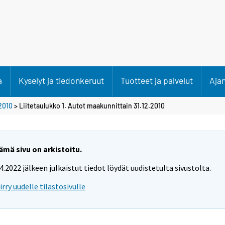
a
Kyselyt ja tiedonkeruut
Tuotteet ja palvelut
Aja
2010
> Liitetaulukko 1. Autot maakunnittain 31.12.2010
ämä sivu on arkistoitu.
.4.2022 jälkeen julkaistut tiedot löydät uudistetulta sivustolta.
iirry uudelle tilastosivulle