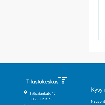
Kysy 
Työpajankatu
13
00580
Helsinki
Neuvonta