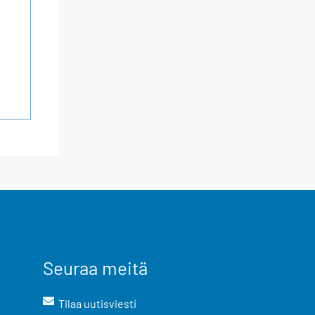
Seuraa meitä
Tilaa uutisviesti