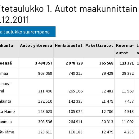
itetaulukko 1. Autot maakunnittain
.12.2011
a taulukko suurempana
akunta
Autot yhteensä
Henkilöautot
Pakettiautot
Kuorma-
L
autot
a
eensä
3 494 357
2 978 729
365 568
123 371
1
imaa
863 068
749 215
79 428
28 382
inais-
mi
311 496
265 166
32 483
11 568
akunta
172 510
142 335
21 479
7 457
ta-Häme
123 623
105 024
12 786
4 913
kanmaa
308 536
264 911
30 313
11 092
jät-Häme
128 611
110 183
12 479
4 285