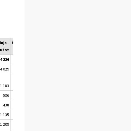
inja-
Erikoisautot
utot
4 226
12 463
4 029
2 014
1 183
1 096
536
703
438
462
1 135
1 085
1 209
455