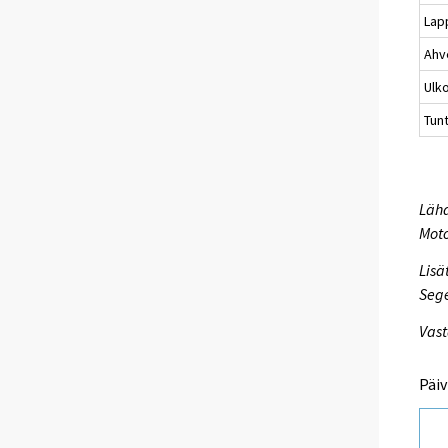
Lap
Ahv
Ulk
Tun
Lähd
Mot
Lisä
Seg
Vast
Päiv