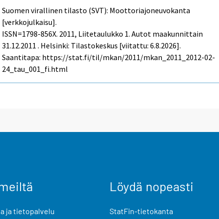
Suomen virallinen tilasto (SVT): Moottoriajoneuvokanta
[verkkojulkaisu].
ISSN=1798-856X. 2011, Liitetaulukko 1. Autot maakunnittain
31.12.2011 . Helsinki: Tilastokeskus [viitattu: 6.8.2026].
Saantitapa: https://stat.fi/til/mkan/2011/mkan_2011_2012-02-
24_tau_001_fi.html
meiltä
Löydä nopeasti
 ja tietopalvelu
StatFin-tietokanta