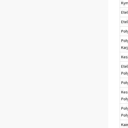
Kym
Etel
Ete
Poh
Poh
Karj
Kes
Etel
Poh
Poh
Kes
Poh
Poh
Poh
Kai