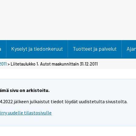
a
Kyselyt ja tiedonkeruut
Tuotteet ja palvelut
Aja
2011
> Liitetaulukko 1. Autot maakunnittain 31.12.2011
ämä sivu on arkistoitu.
.4.2022 jälkeen julkaistut tiedot löydät uudistetulta sivustolta.
iirry uudelle tilastosivulle