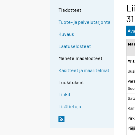
Li
Tiedotteet
31
Tuote- ja palvelutarjonta
Ava
Kuvaus
Ma
Laatuselosteet
Menetelmäselosteet
Yht
Käsitteet ja määritelmät
Uus
Vars
Luokitukset
Suo
Linkit
Sat
Lisätietoja
Kan
Pir
Päi