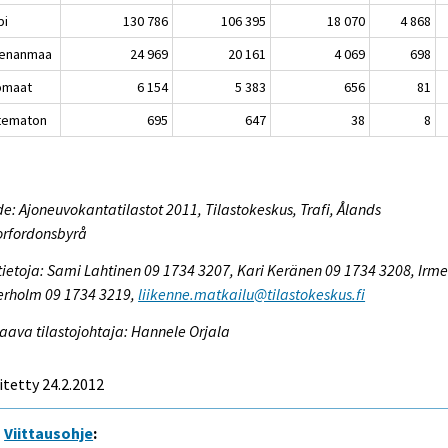
pi
130 786
106 395
18 070
4 868
enanmaa
24 969
20 161
4 069
698
omaat
6 154
5 383
656
81
tematon
695
647
38
8
e: Ajoneuvokantatilastot 2011, Tilastokeskus, Trafi, Ålands
orfordonsbyrå
tietoja: Sami Lahtinen 09 1734 3207, Kari Keränen 09 1734 3208, Irme
erholm 09 1734 3219,
liikenne.matkailu@tilastokeskus.fi
aava tilastojohtaja: Hannele Orjala
itetty 24.2.2012
Viittausohje
: