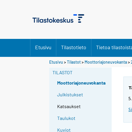
Etusivu
Tilastotieto
Tietoa tilastoist
Etusivu
>
Tilastot
>
Moottoriajoneuvokanta
>
TILASTOT
Moottoriajoneuvokanta
T
Julkistukset
5
Katsaukset
S
Taulukot
Kuviot