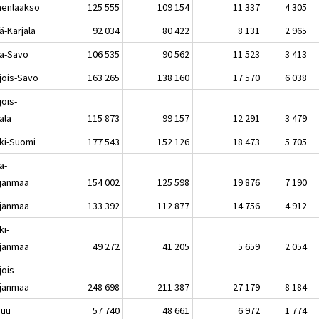
enlaakso
125 555
109 154
11 337
4 305
ä-Karjala
92 034
80 422
8 131
2 965
lä-Savo
106 535
90 562
11 523
3 413
jois-Savo
163 265
138 160
17 570
6 038
jois-
ala
115 873
99 157
12 291
3 479
ki-Suomi
177 543
152 126
18 473
5 705
ä-
janmaa
154 002
125 598
19 876
7 190
janmaa
133 392
112 877
14 756
4 912
ki-
janmaa
49 272
41 205
5 659
2 054
jois-
janmaa
248 698
211 387
27 179
8 184
nuu
57 740
48 661
6 972
1 774