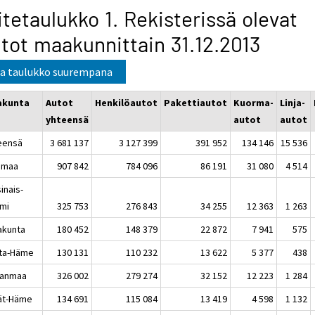
itetaulukko 1. Rekisterissä olevat
tot maakunnittain 31.12.2013
a taulukko suurempana
akunta
Autot
Henkilöautot
Pakettiautot
Kuorma-
Linja-
yhteensä
autot
autot
eensä
3 681 137
3 127 399
391 952
134 146
15 536
imaa
907 842
784 096
86 191
31 080
4 514
inais-
mi
325 753
276 843
34 255
12 363
1 263
akunta
180 452
148 379
22 872
7 941
575
ta-Häme
130 131
110 232
13 622
5 377
438
kanmaa
326 002
279 274
32 152
12 223
1 284
jät-Häme
134 691
115 084
13 419
4 598
1 132