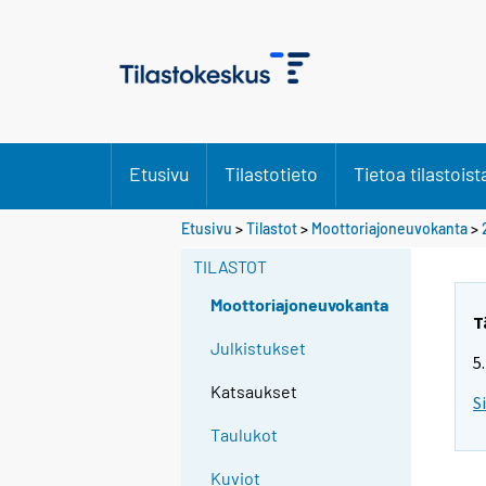
Etusivu
Tilastotieto
Tietoa tilastoist
Etusivu
>
Tilastot
>
Moottoriajoneuvokanta
>
TILASTOT
Moottoriajoneuvokanta
T
Julkistukset
5
Katsaukset
S
Taulukot
Kuviot