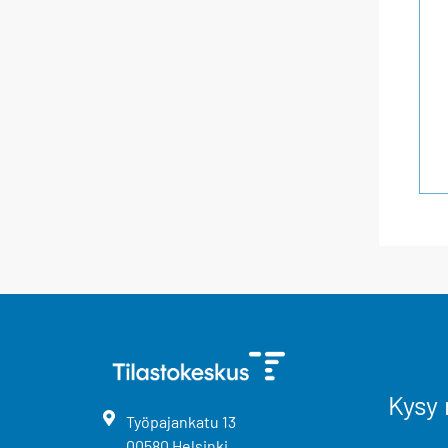
Kysy 
Työpajankatu
13
00580
Helsinki