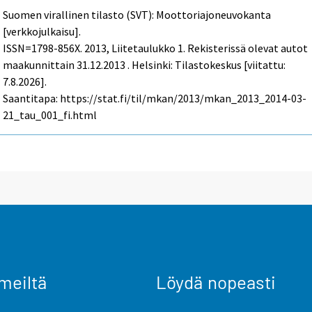
Suomen virallinen tilasto (SVT): Moottoriajoneuvokanta
[verkkojulkaisu].
ISSN=1798-856X. 2013, Liitetaulukko 1. Rekisterissä olevat autot
maakunnittain 31.12.2013 . Helsinki: Tilastokeskus [viitattu:
7.8.2026].
Saantitapa: https://stat.fi/til/mkan/2013/mkan_2013_2014-03-
21_tau_001_fi.html
meiltä
Löydä nopeasti