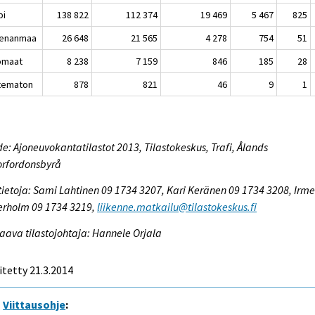
pi
138 822
112 374
19 469
5 467
825
enanmaa
26 648
21 565
4 278
754
51
omaat
8 238
7 159
846
185
28
tematon
878
821
46
9
1
e: Ajoneuvokantatilastot 2013, Tilastokeskus, Trafi, Ålands
orfordonsbyrå
tietoja: Sami Lahtinen 09 1734 3207, Kari Keränen 09 1734 3208, Irme
erholm 09 1734 3219,
liikenne.matkailu@tilastokeskus.fi
aava tilastojohtaja: Hannele Orjala
itetty 21.3.2014
Viittausohje
: