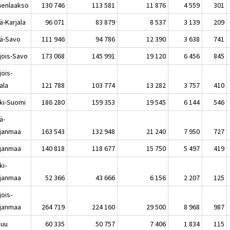
enlaakso
130 746
113 581
11 876
4 559
301
ä-Karjala
96 071
83 879
8 537
3 139
209
lä-Savo
111 946
94 786
12 390
3 638
741
jois-Savo
173 068
145 991
19 120
6 456
845
jois-
ala
121 788
103 774
13 282
3 757
410
ki-Suomi
186 280
159 353
19 545
6 144
546
ä-
janmaa
163 543
132 948
21 240
7 950
727
janmaa
140 818
118 677
15 750
5 497
419
ki-
janmaa
52 366
43 666
6 156
2 207
125
jois-
janmaa
264 719
224 160
29 500
8 968
987
nuu
60 335
50 757
7 406
1 834
115