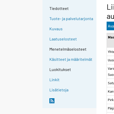
Li
Tiedotteet
au
Tuote- ja palvelutarjonta
Ava
Kuvaus
Ma
Laatuselosteet
Menetelmäselosteet
Yht
Käsitteet ja määritelmät
Uus
Vars
Luokitukset
Suo
Linkit
Sat
Lisätietoja
Kan
Pir
Päi