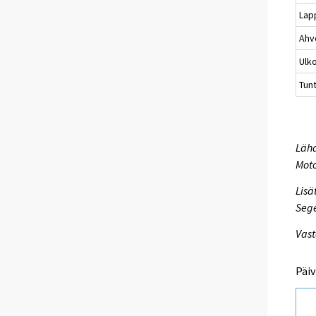
Lap
Ahv
Ulk
Tun
Lähd
Mot
Lisä
Seg
Vast
Päiv