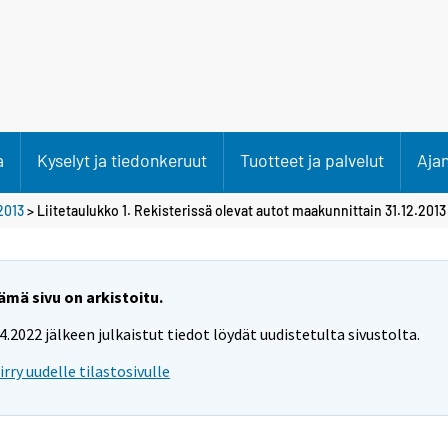
a
Kyselyt ja tiedonkeruut
Tuotteet ja palvelut
Aja
2013
> Liitetaulukko 1. Rekisterissä olevat autot maakunnittain 31.12.2013
ämä sivu on arkistoitu.
.4.2022 jälkeen julkaistut tiedot löydät uudistetulta sivustolta.
iirry uudelle tilastosivulle