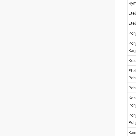
Kym
Etel
Ete
Poh
Poh
Karj
Kes
Etel
Poh
Poh
Kes
Poh
Poh
Poh
Kai