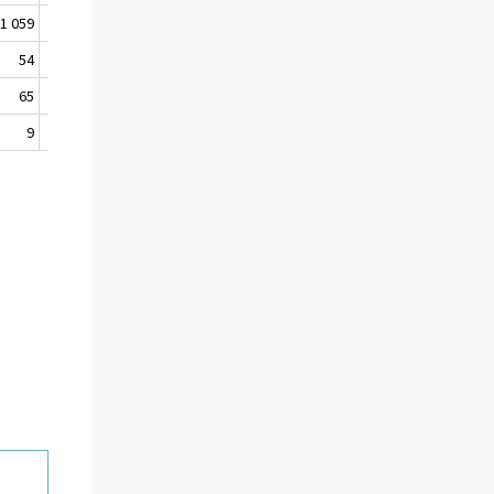
1 059
583
54
0
65
40
9
3