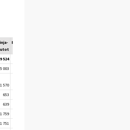
inja-
Erikoisautot
utot
9 524
10 552
5 003
1 772
1 570
932
653
594
639
404
1 759
1 002
1 751
407