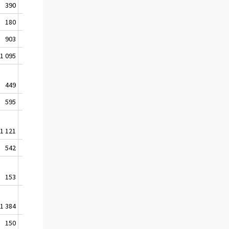
390
368
180
247
903
298
1 095
562
449
494
595
595
1 121
564
542
390
153
172
1 384
938
150
187