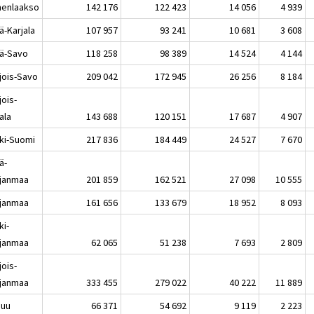
enlaakso
142 176
122 423
14 056
4 939
ä-Karjala
107 957
93 241
10 681
3 608
lä-Savo
118 258
98 389
14 524
4 144
jois-Savo
209 042
172 945
26 256
8 184
jois-
ala
143 688
120 151
17 687
4 907
ki-Suomi
217 836
184 449
24 527
7 670
ä-
janmaa
201 859
162 521
27 098
10 555
janmaa
161 656
133 679
18 952
8 093
ki-
janmaa
62 065
51 238
7 693
2 809
jois-
janmaa
333 455
279 022
40 222
11 889
nuu
66 371
54 692
9 119
2 223