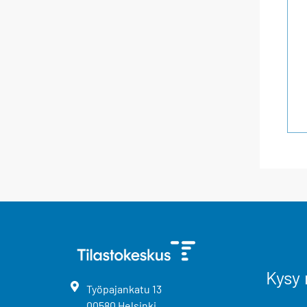
Kysy 
Työpajankatu
13
00580
Helsinki