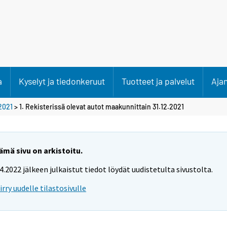
a
Kyselyt ja tiedonkeruut
Tuotteet ja palvelut
Aja
2021
> 1. Rekisterissä olevat autot maakunnittain 31.12.2021
ämä sivu on arkistoitu.
.4.2022 jälkeen julkaistut tiedot löydät uudistetulta sivustolta.
iirry uudelle tilastosivulle