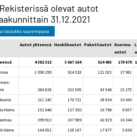
 Rekisterissä olevat autot
akunnittain 31.12.2021
a taulukko suurempana
Autot yhteensä
Henkilöautot
Pakettiautot
Kuorma-
L
autot
a
eensä
4 382 322
3 667 164
514 403
170 679
1
imaa
1 090 299
924 528
121 015
37 981
inais-
mi
384 828
323 505
43 546
15 275
akunta
211 245
170 721
28 834
10 443
ta-Häme
152 046
127 350
16 796
6 857
kanmaa
399 913
337 989
42 819
16 344
jät-Häme
164 052
138 187
17 877
5 830