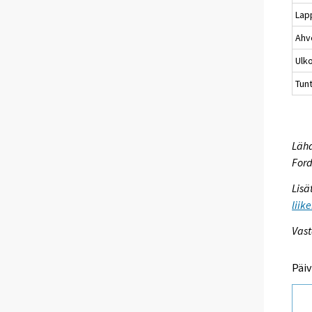
Lap
Ahv
Ulk
Tun
Lähd
For
Lisä
liik
Vast
Päiv