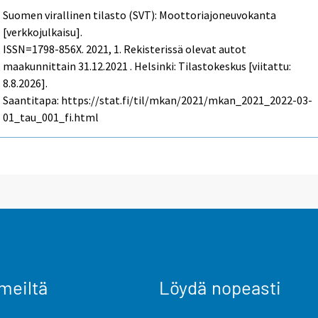
Suomen virallinen tilasto (SVT): Moottoriajoneuvokanta
[verkkojulkaisu].
ISSN=1798-856X. 2021, 1. Rekisterissä olevat autot
maakunnittain 31.12.2021 . Helsinki: Tilastokeskus [viitattu:
8.8.2026].
Saantitapa: https://stat.fi/til/mkan/2021/mkan_2021_2022-03-
01_tau_001_fi.html
meiltä
Löydä nopeasti