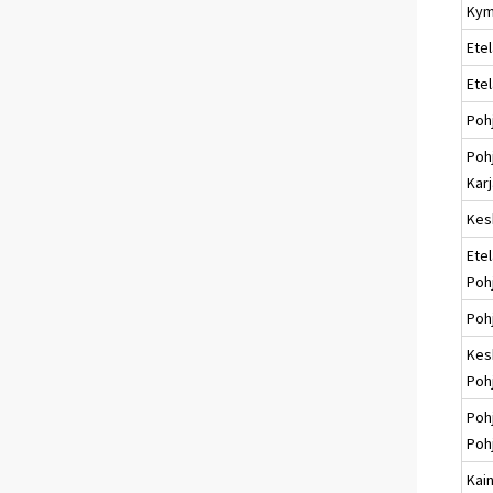
Kym
Etel
Ete
Poh
Poh
Karj
Kes
Etel
Poh
Poh
Kes
Poh
Poh
Poh
Kai