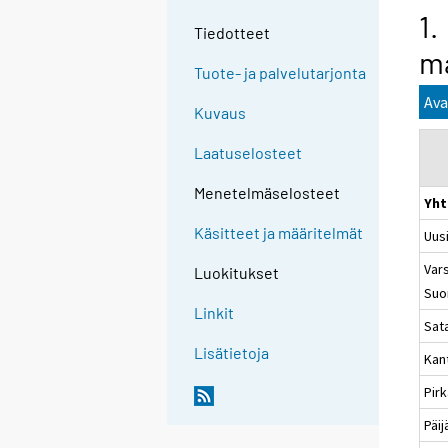
1.
Tiedotteet
ma
Tuote- ja palvelutarjonta
Ava
Kuvaus
Laatuselosteet
Menetelmäselosteet
Yht
Käsitteet ja määritelmät
Uus
Vars
Luokitukset
Suo
Linkit
Sat
Lisätietoja
Kan
Pir
Päi