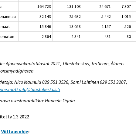
pi
164 723
131 103
24 671
7 307
enanmaa
32 143
25 632
5 442
1 015
omaat
15 846
13 058
2 157
526
tematon
2 864
2 341
431
80
e: Ajoneuvokantatilastot 2021, Tilastokeskus, Traficom, Ålands
donsmyndigheten
tietoja: Nico Maunula 029 551 3526, Sami Lahtinen 029 551 3207,
enne.matkailu@tilastokeskus.fi
aava osastopäällikkö: Hannele Orjala
itetty 1.3.2022
Viittausohje
: