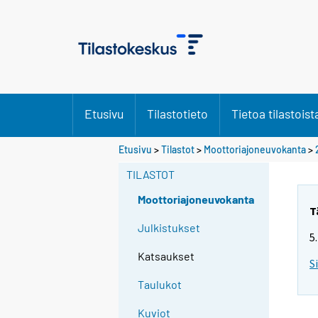
Etusivu
Tilastotieto
Tietoa tilastoist
Etusivu
>
Tilastot
>
Moottoriajoneuvokanta
>
TILASTOT
Moottoriajoneuvokanta
T
Julkistukset
5
Katsaukset
S
Taulukot
Kuviot