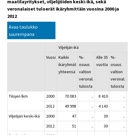
maatilayritykset, viljelijöiden keski-ikä, sekä
veronalaiset tuloerät ikäryhmittäin vuosina 2000 ja
2012
Avaa taulukko
suurempana
Viljelijän ikä
Vuosi
Kaikki
%-
Alle 35
%-
35 -
ikäryhmät
osuus
vuotta
osuus
vuot
yhteensä
valtion
valtion
veronal.
veronal.
tuloista
tuloista
Tilojen lkm
2000
70 083
..
8 410
..
31 
2012
49 998
..
4 143
..
17 
Viljelijän keski-ikä
2000
47
..
30
..
2012
51
..
30
..