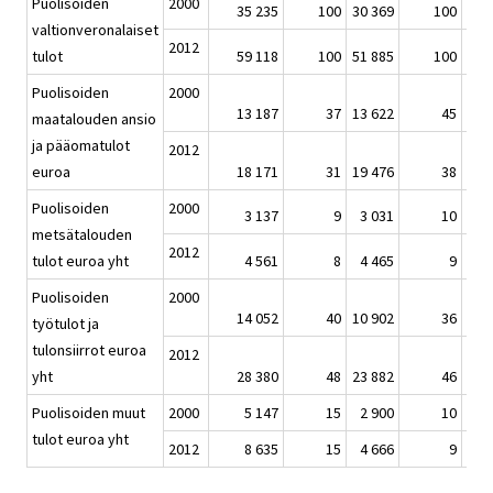
Puolisoiden
2000
35 235
100
30 369
100
37 
valtionveronalaiset
2012
tulot
59 118
100
51 885
100
63 
Puolisoiden
2000
13 187
37
13 622
45
14 
maatalouden ansio
ja pääomatulot
2012
euroa
18 171
31
19 476
38
22 
Puolisoiden
2000
3 137
9
3 031
10
3 
metsätalouden
2012
tulot euroa yht
4 561
8
4 465
9
4 
Puolisoiden
2000
14 052
40
10 902
36
14 
työtulot ja
tulonsiirrot euroa
2012
yht
28 380
48
23 882
46
29 
Puolisoiden muut
2000
5 147
15
2 900
10
5 
tulot euroa yht
2012
8 635
15
4 666
9
7 