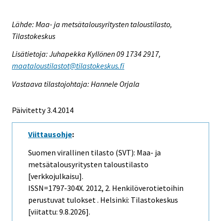
Lähde: Maa- ja metsätalousyritysten taloustilasto,
Tilastokeskus
Lisätietoja: Juhapekka Kyllönen 09 1734 2917,
maataloustilastot@tilastokeskus.fi
Vastaava tilastojohtaja: Hannele Orjala
Päivitetty 3.4.2014
Viittausohje
:
Suomen virallinen tilasto (SVT): Maa- ja
metsätalousyritysten taloustilasto
[verkkojulkaisu].
ISSN=1797-304X. 2012, 2. Henkilöverotietoihin
perustuvat tulokset . Helsinki: Tilastokeskus
[viitattu: 9.8.2026].