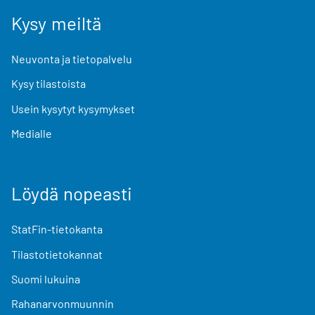
Kysy meiltä
Neuvonta ja tietopalvelu
Kysy tilastoista
Usein kysytyt kysymykset
Medialle
Löydä nopeasti
StatFin-tietokanta
Tilastotietokannat
Suomi lukuina
Rahanarvonmuunnin