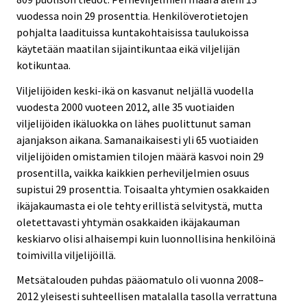
vuodessa noin 29 prosenttia. Henkilöverotietojen
pohjalta laadituissa kuntakohtaisissa taulukoissa
käytetään maatilan sijaintikuntaa eikä viljelijän
kotikuntaa.
Viljelijöiden keski-ikä on kasvanut neljällä vuodella
vuodesta 2000 vuoteen 2012, alle 35 vuotiaiden
viljelijöiden ikäluokka on lähes puolittunut saman
ajanjakson aikana. Samanaikaisesti yli 65 vuotiaiden
viljelijöiden omistamien tilojen määrä kasvoi noin 29
prosentilla, vaikka kaikkien perheviljelmien osuus
supistui 29 prosenttia. Toisaalta yhtymien osakkaiden
ikäjakaumasta ei ole tehty erillistä selvitystä, mutta
oletettavasti yhtymän osakkaiden ikäjakauman
keskiarvo olisi alhaisempi kuin luonnollisina henkilöinä
toimivilla viljelijöillä.
Metsätalouden puhdas pääomatulo oli vuonna 2008–
2012 yleisesti suhteellisen matalalla tasolla verrattuna