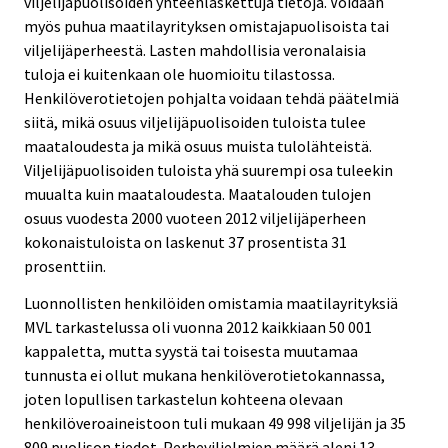
viljelijäpuolisoiden yhteenlaskettuja tietoja. Voidaan
myös puhua maatilayrityksen omistajapuolisoista tai
viljelijäperheestä. Lasten mahdollisia veronalaisia
tuloja ei kuitenkaan ole huomioitu tilastossa.
Henkilöverotietojen pohjalta voidaan tehdä päätelmiä
siitä, mikä osuus viljelijäpuolisoiden tuloista tulee
maataloudesta ja mikä osuus muista tulolähteistä.
Viljelijäpuolisoiden tuloista yhä suurempi osa tuleekin
muualta kuin maataloudesta. Maatalouden tulojen
osuus vuodesta 2000 vuoteen 2012 viljelijäperheen
kokonaistuloista on laskenut 37 prosentista 31
prosenttiin.
Luonnollisten henkilöiden omistamia maatilayrityksiä
MVL tarkastelussa oli vuonna 2012 kaikkiaan 50 001
kappaletta, mutta syystä tai toisesta muutamaa
tunnusta ei ollut mukana henkilöverotietokannassa,
joten lopullisen tarkastelun kohteena olevaan
henkilöveroaineistoon tuli mukaan 49 998 viljelijän ja 35
809 puolison tiedot. Perheviljelmien määrä aleni 13