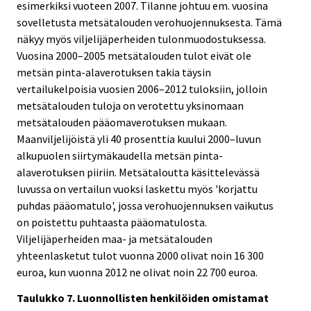
esimerkiksi vuoteen 2007. Tilanne johtuu em. vuosina
sovelletusta metsätalouden verohuojennuksesta. Tämä
näkyy myös viljelijäperheiden tulonmuodostuksessa.
Vuosina 2000–2005 metsätalouden tulot eivät ole
metsän pinta-alaverotuksen takia täysin
vertailukelpoisia vuosien 2006–2012 tuloksiin, jolloin
metsätalouden tuloja on verotettu yksinomaan
metsätalouden pääomaverotuksen mukaan.
Maanviljelijöistä yli 40 prosenttia kuului 2000–luvun
alkupuolen siirtymäkaudella metsän pinta-
alaverotuksen piiriin. Metsätaloutta käsittelevässä
luvussa on vertailun vuoksi laskettu myös 'korjattu
puhdas pääomatulo', jossa verohuojennuksen vaikutus
on poistettu puhtaasta pääomatulosta.
Viljelijäperheiden maa- ja metsätalouden
yhteenlasketut tulot vuonna 2000 olivat noin 16 300
euroa, kun vuonna 2012 ne olivat noin 22 700 euroa.
Taulukko 7. Luonnollisten henkilöiden omistamat