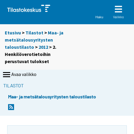
Valikko
Haku
Etusivu
>
Tilastot
>
Maa- ja
metsätalousyritysten
taloustilasto
>
2012
> 2.
Henkilöverotietoihin
perustuvat tulokset
Avaa valikko
TILASTOT
Maa- ja metsätalousyritysten taloustilasto