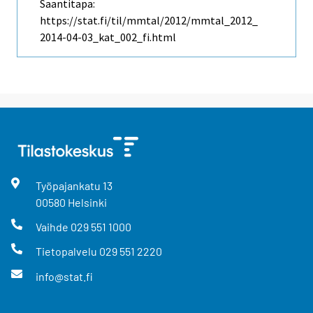
Saantitapa:
https://stat.fi/til/mmtal/2012/mmtal_2012_
2014-04-03_kat_002_fi.html
Työpajankatu
13
00580
Helsinki
Vaihde
029 551 1000
Tietopalvelu
029 551 2220
info@stat.fi