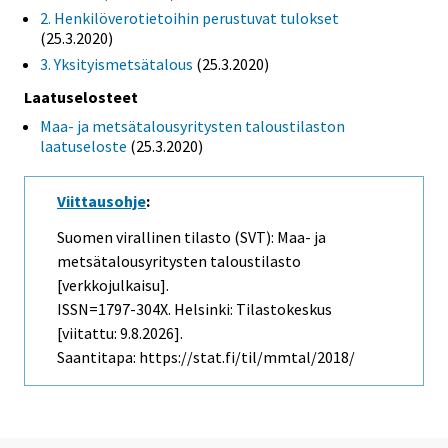
2. Henkilöverotietoihin perustuvat tulokset
(25.3.2020)
3. Yksityismetsätalous
(25.3.2020)
Laatuselosteet
Maa- ja metsätalousyritysten taloustilaston
laatuseloste
(25.3.2020)
Viittausohje
:
Suomen virallinen tilasto (SVT): Maa- ja
metsätalousyritysten taloustilasto
[verkkojulkaisu].
ISSN=1797-304X. Helsinki: Tilastokeskus
[viitattu: 9.8.2026].
Saantitapa: https://stat.fi/til/mmtal/2018/