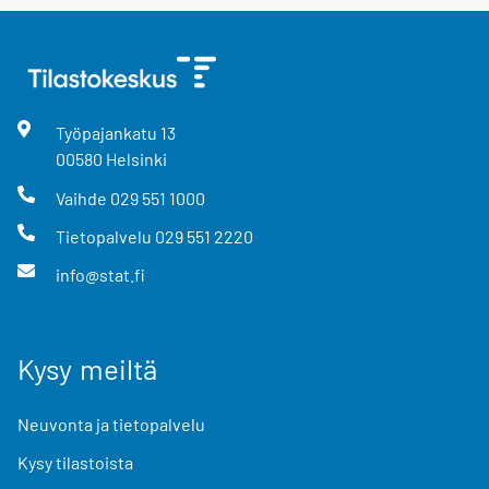
Työpajankatu
13
00580
Helsinki
Vaihde
029 551 1000
Tietopalvelu
029 551 2220
info@stat.fi
Kysy meiltä
Neuvonta ja tietopalvelu
Kysy tilastoista