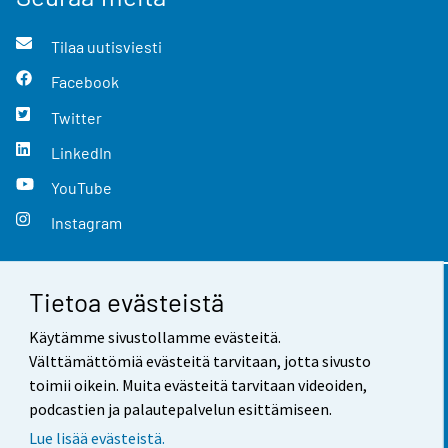
Tilaa uutisviesti
Facebook
Twitter
LinkedIn
YouTube
Instagram
Tietoa evästeistä
Yhteystiedot
Käytämme sivustollamme evästeitä.
Palaute
Välttämättömiä evästeitä tarvitaan, jotta sivusto
toimii oikein. Muita evästeitä tarvitaan videoiden,
Käyttöehdot
podcastien ja palautepalvelun esittämiseen.
Tietosuoja
Lue lisää evästeistä.