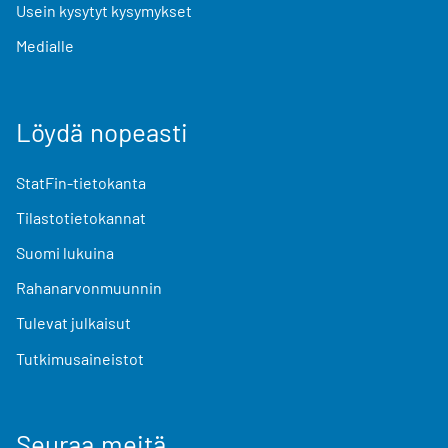
Usein kysytyt kysymykset
Medialle
Löydä nopeasti
StatFin-tietokanta
Tilastotietokannat
Suomi lukuina
Rahanarvonmuunnin
Tulevat julkaisut
Tutkimusaineistot
Seuraa meitä