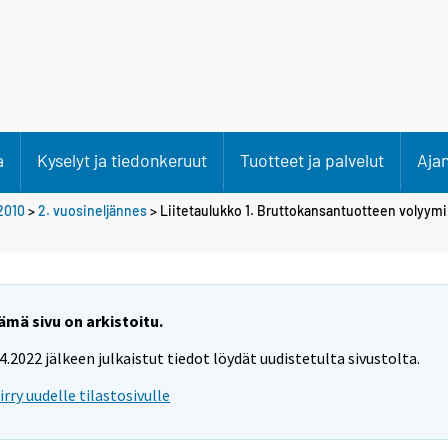
a
Kyselyt ja tiedonkeruut
Tuotteet ja palvelut
Aja
2010
>
2. vuosineljännes
> Liitetaulukko 1. Bruttokansantuotteen volyy
ämä sivu on arkistoitu.
.4.2022 jälkeen julkaistut tiedot löydät uudistetulta sivustolta.
iirry uudelle tilastosivulle