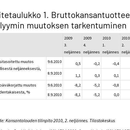
itetaulukko 1. Bruttokansantuotte
olyymin muutoksen tarkentuminen
2009
2009
2010
2010
3.
4.
1.
2.
neljännes
neljännes
neljännes
nelj
sitasoitettu muutos
9.6.2010
0,5
-0,2
-0,4
llisestä neljänneksestä,
8.9.2010
1,1
0,3
0,1
päiväkorjattu muutos
9.6.2010
-8,2
-5,2
-0,8
dentakaisesta, %
8.9.2010
-8,1
-5,2
0,0
e: Kansantalouden tilinpito 2010, 2. neljännes. Tilastokeskus