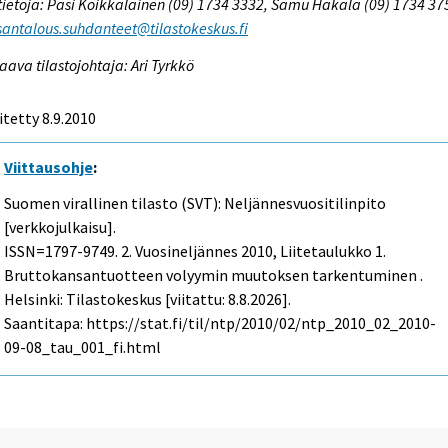
tietoja: Pasi Koikkalainen (09) 1734 3332, Samu Hakala (09) 1734 37
antalous.suhdanteet@tilastokeskus.fi
aava tilastojohtaja: Ari Tyrkkö
itetty 8.9.2010
Viittausohje
:
Suomen virallinen tilasto (SVT): Neljännesvuositilinpito
[verkkojulkaisu].
ISSN=1797-9749.
2. Vuosineljännes
2010, Liitetaulukko 1.
Bruttokansantuotteen volyymin muutoksen tarkentuminen .
Helsinki: Tilastokeskus [viitattu: 8.8.2026].
Saantitapa: https://stat.fi/til/ntp/2010/02/ntp_2010_02_2010-
09-08_tau_001_fi.html