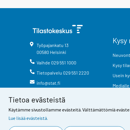
Kysy 
Työpajankatu
13
00580
Helsinki
Neuvonta
Vaihde
029 551 1000
Kysy tila
Tietopalvelu
029 551 2220
Usein ky
info@stat.fi
Medialle
Tietoa evästeistä
Käytämme sivustollamme evästeitä. Välttämättömiä evästeitä t
Lue lisää evästeistä.