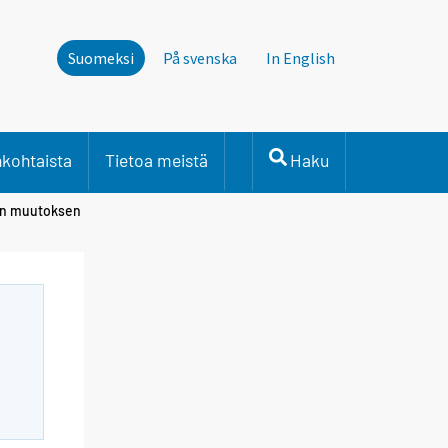
Suomeksi
På svenska
In English
nkohtaista
Tietoa meistä
Haku
min muutoksen