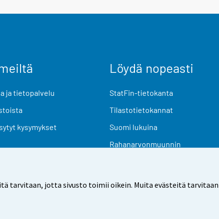
meiltä
Löydä nopeasti
 ja tietopalvelu
StatFin-tietokanta
stoista
Tilastotietokannat
sytyt kysymykset
Suomi lukuina
Rahanarvonmuunnin
Tulevat julkaisut
Tutkimusaineistot
arvitaan, jotta sivusto toimii oikein. Muita evästeitä tarvitaan