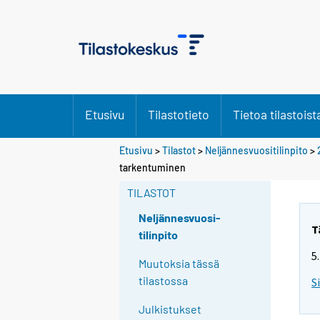
Etusivu
Tilastotieto
Tietoa tilastoist
Etusivu
>
Tilastot
>
Neljännesvuositilinpito
>
tarkentuminen
TILASTOT
Neljännesvuosi-
T
tilinpito
5
Muutoksia tässä
tilastossa
S
Julkistukset