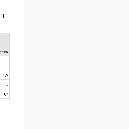
en
ännes
.
1,9
.
3,7