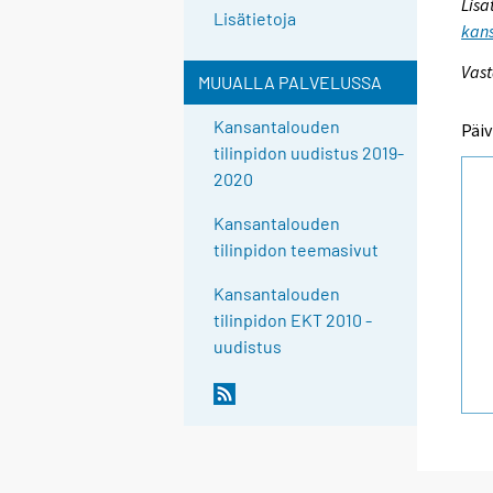
Lisä
Lisätietoja
kans
Vast
MUUALLA PALVELUSSA
Kansantalouden
Päiv
tilinpidon uudistus 2019-
2020
Kansantalouden
tilinpidon teemasivut
Kansantalouden
tilinpidon EKT 2010 -
uudistus