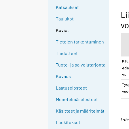
Katsaukset
Li
Taulukot
v
Kuviot
Tietojen tarkentuminen
Tiedotteet
Kau
Tuote- ja palvelutarjonta
ede
%
Kuvaus
Työ
Laatuselosteet
vuo
Menetelmäselosteet
Käsitteet ja määritelmät
Lähd
Luokitukset