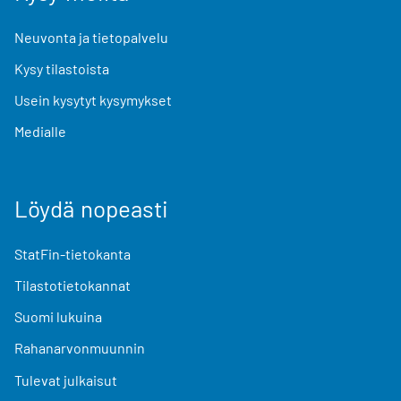
Neuvonta ja tietopalvelu
Kysy tilastoista
Usein kysytyt kysymykset
Medialle
Löydä nopeasti
StatFin-tietokanta
Tilastotietokannat
Suomi lukuina
Rahanarvonmuunnin
Tulevat julkaisut