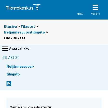
Valikko
Haku
Etusivu
>
Tilastot
>
Neljännesvuositilinpito
>
Luokitukset
Avaa valikko
TILASTOT
Neljännesvuosi-
tilinpito
Tämä sivu on arkistoitu.