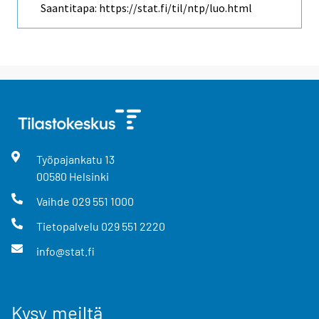
Saantitapa: https://stat.fi/til/ntp/luo.html
Työpajankatu
13
00580
Helsinki
Vaihde
029 551 1000
Tietopalvelu
029 551 2220
info@stat.fi
Kysy meiltä