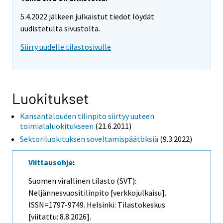
5.4.2022 jälkeen julkaistut tiedot löydät
uudistetulta sivustolta.
Siirry uudelle tilastosivulle
Luokitukset
Kansantalouden tilinpito siirtyy uuteen
toimialaluokitukseen
(21.6.2011)
Sektoriluokituksen soveltamispäätöksiä
(9.3.2022)
Viittausohje
:
Suomen virallinen tilasto (SVT):
Neljännesvuositilinpito [verkkojulkaisu].
ISSN=1797-9749. Helsinki: Tilastokeskus
[viitattu: 8.8.2026].