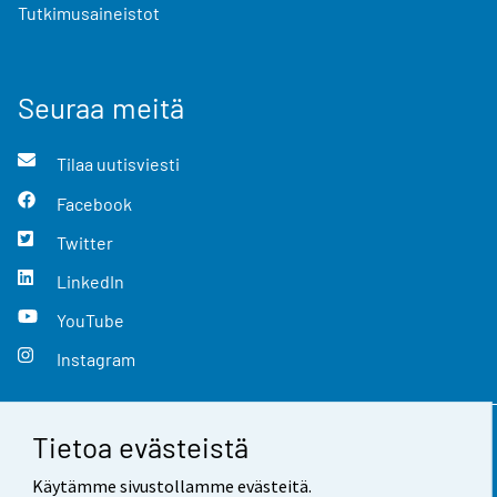
Tutkimusaineistot
Seuraa meitä
Tilaa uutisviesti
Facebook
Twitter
LinkedIn
YouTube
Instagram
Tietoa evästeistä
Yhteystiedot
Käytämme sivustollamme evästeitä.