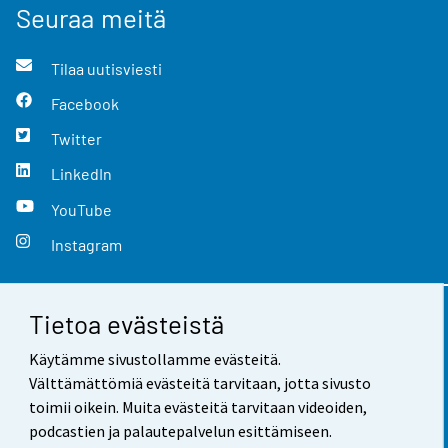
Seuraa meitä
Tilaa uutisviesti
Facebook
Twitter
LinkedIn
YouTube
Instagram
Tietoa evästeistä
Yhteystiedot
Käytämme sivustollamme evästeitä.
Palaute
Välttämättömiä evästeitä tarvitaan, jotta sivusto
toimii oikein. Muita evästeitä tarvitaan videoiden,
Käyttöehdot
podcastien ja palautepalvelun esittämiseen.