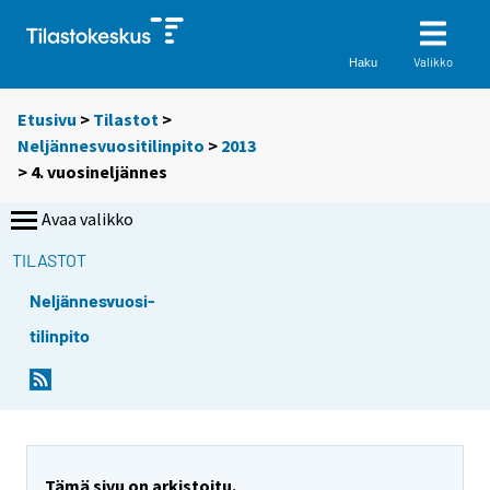
Valikko
Haku
Etusivu
>
Tilastot
>
Neljännesvuositilinpito
>
2013
>
4. vuosineljännes
Avaa valikko
TILASTOT
Neljännesvuosi-
tilinpito
Tämä sivu on arkistoitu.