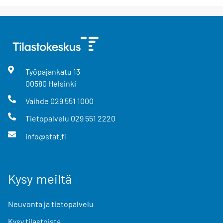
Työpajankatu
13
00580
Helsinki
Vaihde
029 551 1000
Tietopalvelu
029 551 2220
info@stat.fi
Kysy meiltä
Neuvonta ja tietopalvelu
Kysy tilastoista