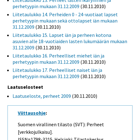
Liitetaulukko 13. Perheet lasten ikäryhmien ja
perhetyypin mukaan 31.12.2009
(30.11.2010)
Liitetaulukko 14. Perheiden 0 - 24-vuotiaat lapset
perhetyypin mukaan sekä ottolapset iän mukaan
31.12.2009
(30.11.2010)
Liitetaulukko 15. Lapset iän ja perheen kotona
asuvien alle 18-vuotiaiden lasten lukumäärän mukaan
31.12.2009
(30.11.2010)
Liitetaulukko 16. Perheelliset miehet iän ja
perhetyypin mukaan 31.12.2009
(30.11.2010)
Liitetaulukko 17. Perheelliset naiset iän ja
perhetyypin mukaan 31.12.2009
(30.11.2010)
Laatuselosteet
Laatuseloste, perheet 2009
(30.11.2010)
Viittausohje
:
Suomen virallinen tilasto (SVT): Perheet
[verkkojulkaisu].
ISSN=1798-3215. Helsinki: Tilastokeskus