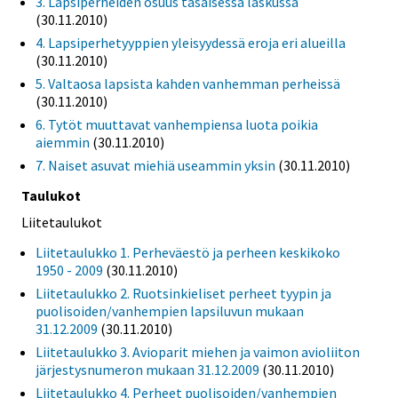
3. Lapsiperheiden osuus tasaisessa laskussa
(30.11.2010)
4. Lapsiperhetyyppien yleisyydessä eroja eri alueilla
(30.11.2010)
5. Valtaosa lapsista kahden vanhemman perheissä
(30.11.2010)
6. Tytöt muuttavat vanhempiensa luota poikia
aiemmin
(30.11.2010)
7. Naiset asuvat miehiä useammin yksin
(30.11.2010)
Taulukot
Liitetaulukot
Liitetaulukko 1. Perheväestö ja perheen keskikoko
1950 - 2009
(30.11.2010)
Liitetaulukko 2. Ruotsinkieliset perheet tyypin ja
puolisoiden/vanhempien lapsiluvun mukaan
31.12.2009
(30.11.2010)
Liitetaulukko 3. Avioparit miehen ja vaimon avioliiton
järjestysnumeron mukaan 31.12.2009
(30.11.2010)
Liitetaulukko 4. Perheet puolisoiden/vanhempien