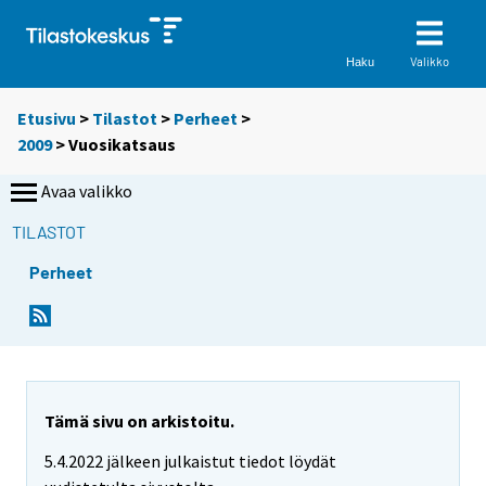
Valikko
Haku
Etusivu
>
Tilastot
>
Perheet
>
2009
>
Vuosikatsaus
Avaa valikko
TILASTOT
Perheet
Tämä sivu on arkistoitu.
5.4.2022 jälkeen julkaistut tiedot löydät