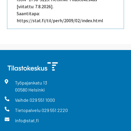
[viitattu: 7.8.2026].
Saantitapa:
https://stat.fi/til/perh/2009/02/index.html
Työpajankatu
13
00580
Helsinki
Vaihde
029 551 1000
Tietopalvelu
029 551 2220
info@stat.fi