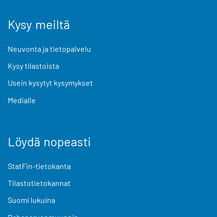
Kysy meiltä
Neuvonta ja tietopalvelu
Kysy tilastoista
Usein kysytyt kysymykset
Medialle
Löydä nopeasti
StatFin-tietokanta
Tilastotietokannat
Suomi lukuina