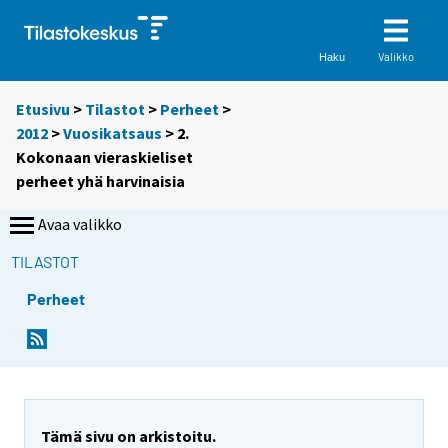
Valikko
Haku
Etusivu
>
Tilastot
>
Perheet
>
2012
>
Vuosikatsaus
> 2.
Kokonaan vieraskieliset
perheet yhä harvinaisia
Avaa valikko
TILASTOT
Perheet
Tämä sivu on arkistoitu.