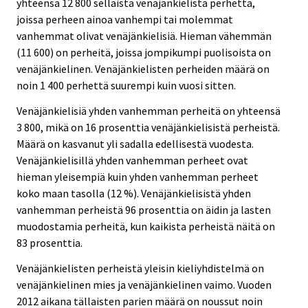
yhteensä 12 800 sellaista venäjänkielistä perhettä,
joissa perheen ainoa vanhempi tai molemmat
vanhemmat olivat venäjänkielisiä. Hieman vähemmän
(11 600) on perheitä, joissa jompikumpi puolisoista on
venäjänkielinen. Venäjänkielisten perheiden määrä on
noin 1 400 perhettä suurempi kuin vuosi sitten.
Venäjänkielisiä yhden vanhemman perheitä on yhteensä
3 800, mikä on 16 prosenttia venäjänkielisistä perheistä.
Määrä on kasvanut yli sadalla edellisestä vuodesta.
Venäjänkielisillä yhden vanhemman perheet ovat
hieman yleisempiä kuin yhden vanhemman perheet
koko maan tasolla (12 %). Venäjänkielisistä yhden
vanhemman perheistä 96 prosenttia on äidin ja lasten
muodostamia perheitä, kun kaikista perheistä näitä on
83 prosenttia.
Venäjänkielisten perheistä yleisin kieliyhdistelmä on
venäjänkielinen mies ja venäjänkielinen vaimo. Vuoden
2012 aikana tällaisten parien määrä on noussut noin