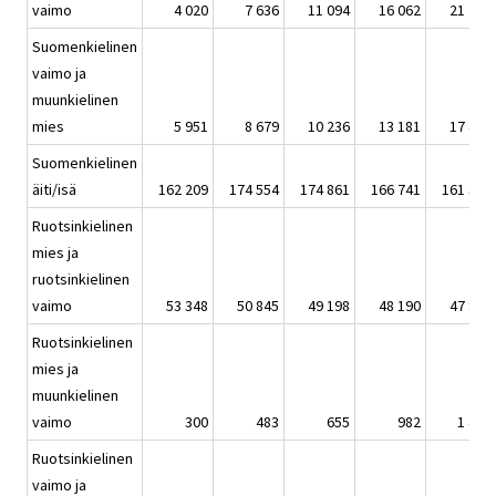
vaimo
4 020
7 636
11 094
16 062
21 772
Suomenkielinen
vaimo ja
muunkielinen
mies
5 951
8 679
10 236
13 181
17 441
Suomenkielinen
äiti/isä
162 209
174 554
174 861
166 741
161 302
Ruotsinkielinen
mies ja
ruotsinkielinen
vaimo
53 348
50 845
49 198
48 190
47 881
Ruotsinkielinen
mies ja
muunkielinen
vaimo
300
483
655
982
1 434
Ruotsinkielinen
vaimo ja