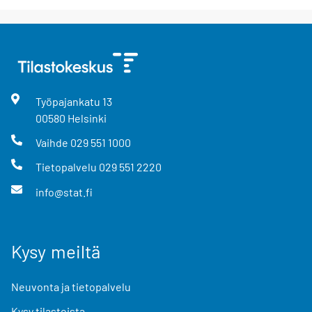
Työpajankatu
13
00580
Helsinki
Vaihde
029 551 1000
Tietopalvelu
029 551 2220
info@stat.fi
Kysy meiltä
Neuvonta ja tietopalvelu
Kysy tilastoista