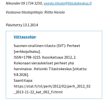
Nikander 09 1734 3250,
vaesto.tilasto@tilastokeskus.fi
Vastaava tilastojohtaja: Riitta Harala
Päivitetty 13.1.2014
Viittausohje
:
Suomen virallinen tilasto (SVT): Perheet
[verkkojulkaisu].
ISSN=1798-3215.
Vuosikatsaus
2012, 2.
Kokonaan vieraskieliset perheet yhä
harvinaisia . Helsinki: Tilastokeskus [viitattu:
9.8.2026].
Saantitapa:
https://stat.fi/til/perh/2012/02/perh_2012_02
_2013-11-22_kat_002_fi.html