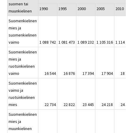
suomen tai
1990
1995
2000
2005
2010
muunkielinen
Suomenkielinen
mies ja
suomenkielinen
vaimo
1 088 742
1 081 473
1 089 232
1 105 316
1 114 828
Suomenkielinen
mies ja
ruotsinkielinen
vaimo
16 544
16 876
17 394
17 904
18 337
Suomenkielinen
vaimo ja
ruotsinkielinen
mies
22 734
22 822
23 445
24 218
24 552
Suomenkielinen
mies ja
muunkielinen