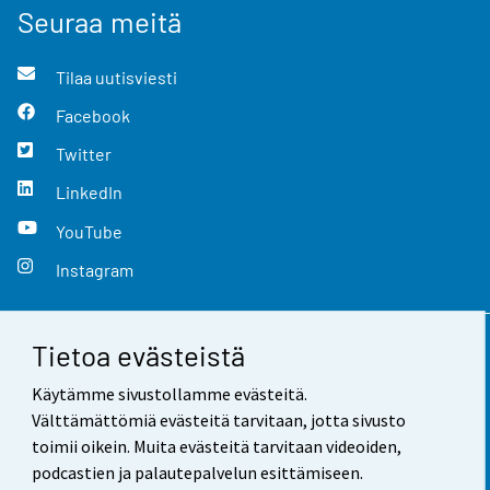
Seuraa meitä
Tilaa uutisviesti
Facebook
Twitter
LinkedIn
YouTube
Instagram
Tietoa evästeistä
Yhteystiedot
Käytämme sivustollamme evästeitä.
Palaute
Välttämättömiä evästeitä tarvitaan, jotta sivusto
toimii oikein. Muita evästeitä tarvitaan videoiden,
Käyttöehdot
podcastien ja palautepalvelun esittämiseen.