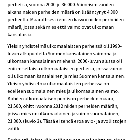
perhettä, vuonna 2000 jo 36 000. Viimeisen vuoden
aikana näiden perheiden määrä on lisääntynyt 4 300
perheellä. Määrällisesti eniten kasvoi niiden perheiden
määrä, jossa sekä mies että vaimo ovat ulkomaan
kansalaisia.
Yleisin yhdistelmä ulkomaalaisten perheissä oli 1990-
luvun alkupuolella Suomen kansalainen vaimona ja
ulkomaan kansalainen miehenä. 2000-luvun alussa oli
eniten sellaisia ulkomaalaisten perheitä, joissa vaimo
oli ulkomaan kansalainen ja mies Suomen kansalainen.
Yleisin yhdistelmä ulkomaalaisten perheissä on
edelleen suomalainen mies ja ulkomaalainen vaimo.
Kahden ulkomaalaisen puolison perheiden määrä,
21 500, ohitti vuonna 2012 niiden perheiden määrän,
joissa mies on ulkomaalainen ja vaimo suomalainen,
21 300. (kuvio 3). Tässä ei tehdä eroa avio- ja avoliittojen
välille.
Perheistä, joissa vähintään toinen puolisoista tai ainoa