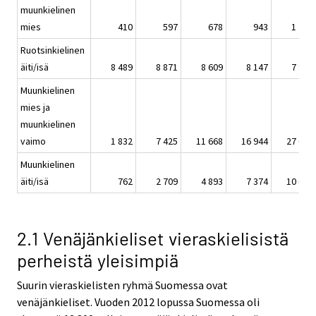
muunkielinen
mies
410
597
678
943
1 261
Ruotsinkielinen
äiti/isä
8 489
8 871
8 609
8 147
7 953
Muunkielinen
mies ja
muunkielinen
vaimo
1 832
7 425
11 668
16 944
27 638
Muunkielinen
äiti/isä
762
2 709
4 893
7 374
10 674
2.1 Venäjänkieliset vieraskielisistä
perheistä yleisimpiä
Suurin vieraskielisten ryhmä Suomessa ovat
venäjänkieliset. Vuoden 2012 lopussa Suomessa oli