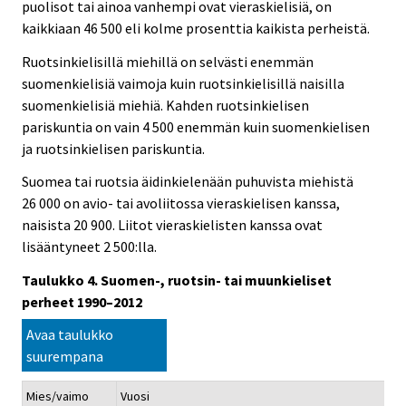
puolisot tai ainoa vanhempi ovat vieraskielisiä, on
kaikkiaan 46 500 eli kolme prosenttia kaikista perheistä.
Ruotsinkielisillä miehillä on selvästi enemmän
suomenkielisiä vaimoja kuin ruotsinkielisillä naisilla
suomenkielisiä miehiä. Kahden ruotsinkielisen
pariskuntia on vain 4 500 enemmän kuin suomenkielisen
ja ruotsinkielisen pariskuntia.
Suomea tai ruotsia äidinkielenään puhuvista miehistä
26 000 on avio- tai avoliitossa vieraskielisen kanssa,
naisista 20 900. Liitot vieraskielisten kanssa ovat
lisääntyneet 2 500:lla.
Taulukko 4. Suomen-, ruotsin- tai muunkieliset
perheet 1990–2012
Avaa taulukko
suurempana
Mies/vaimo
Vuosi