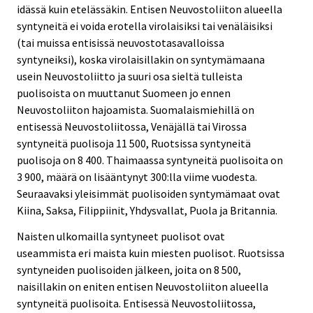
idässä kuin etelässäkin. Entisen Neuvostoliiton alueella
syntyneitä ei voida erotella virolaisiksi tai venäläisiksi
(tai muissa entisissä neuvostotasavalloissa
syntyneiksi), koska virolaisillakin on syntymämaana
usein Neuvostoliitto ja suuri osa sieltä tulleista
puolisoista on muuttanut Suomeen jo ennen
Neuvostoliiton hajoamista. Suomalaismiehillä on
entisessä Neuvostoliitossa, Venäjällä tai Virossa
syntyneitä puolisoja 11 500, Ruotsissa syntyneitä
puolisoja on 8 400. Thaimaassa syntyneitä puolisoita on
3 900, määrä on lisääntynyt 300:lla viime vuodesta.
Seuraavaksi yleisimmät puolisoiden syntymämaat ovat
Kiina, Saksa, Filippiinit, Yhdysvallat, Puola ja Britannia.
Naisten ulkomailla syntyneet puolisot ovat
useammista eri maista kuin miesten puolisot. Ruotsissa
syntyneiden puolisoiden jälkeen, joita on 8 500,
naisillakin on eniten entisen Neuvostoliiton alueella
syntyneitä puolisoita. Entisessä Neuvostoliitossa,