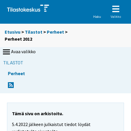
Valikko
Haku
Etusivu
>
Tilastot
>
Perheet
>
Perheet 2012
Avaa valikko
TILASTOT
Perheet
Tämä sivu on arkistoitu.
5.4.2022 jälkeen julkaistut tiedot löydät