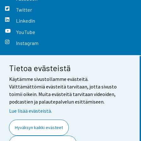
Twitter
LinkedIn
YouTube
Instagram
Tietoa evästeistä
Yhteystiedot
Käytämme sivustollamme evästeitä.
Palaute
Välttämättömiä evästeitä tarvitaan, jotta sivusto
toimii oikein. Muita evästeitä tarvitaan videoiden,
Käyttöehdot
podcastien ja palautepalvelun esittämiseen.
Tietosuoja
Lue lisää evästeistä.
Saavutettavuus
Hyväksyn kaikki evästeet
Tietoa sivustosta