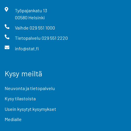
Työpajankatu
13
00580
Helsinki
Vaihde
029 551 1000
Tietopalvelu
029 551 2220
info@stat.fi
Kysy meiltä
Neuvonta ja tietopalvelu
Kysy tilastoista
Usein kysytyt kysymykset
Medialle