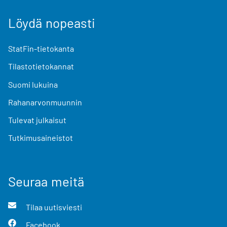
Löydä nopeasti
StatFin-tietokanta
Tilastotietokannat
Suomi lukuina
Rahanarvonmuunnin
Tulevat julkaisut
Tutkimusaineistot
Seuraa meitä
Tilaa uutisviesti
Facebook