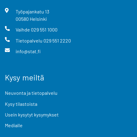
Työpajankatu
13
00580
Helsinki
Vaihde
029 551 1000
Tietopalvelu
029 551 2220
info@stat.fi
Kysy meiltä
Neuvonta ja tietopalvelu
Kysy tilastoista
Usein kysytyt kysymykset
Medialle