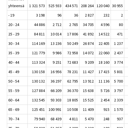
yhteensä
1 321 573
525 933
434 571
208 264
120 040
30 955
- 19
3 198
96
36
2 827
232
2
20 - 24
44 886
2 712
2 765
34 705
4 596
80
25 - 29
84 811
10 014
17 806
41 892
14 522
471
30 - 34
114 169
13 236
50 249
26 874
22 405
1 237
35 - 39
121 779
9 986
72 958
14 072
22 060
2 437
40 - 44
113 324
9 251
72 683
9 209
18 160
3 774
45 - 49
130 158
16 956
78 231
11 427
17 415
5 801
50 - 54
130 132
36 297
62 795
13 912
11 136
5 700
55 - 59
127 884
66 209
36 370
15 638
5 726
3 797
60 - 64
132 545
93 303
18 805
15 525
2 454
2 339
65 - 69
125 451
100 991
10 508
11 409
915
1 570
70 - 74
79 940
68 439
4 811
5 470
248
937