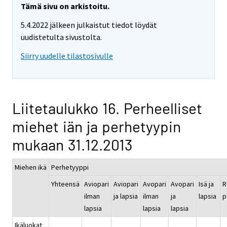
Tämä sivu on arkistoitu.
5.4.2022 jälkeen julkaistut tiedot löydät
uudistetulta sivustolta.
Siirry uudelle tilastosivulle
Liitetaulukko 16. Perheelliset
miehet iän ja perhetyypin
mukaan 31.12.2013
Miehen ikä
Perhetyyppi
Yhteensä
Aviopari
Aviopari
Avopari
Avopari
Isä ja
R
ilman
ja lapsia
ilman
ja
lapsia
p
lapsia
lapsia
lapsia
Ikäluokat