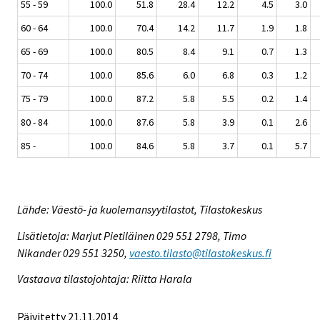
55 - 59
100.0
51.8
28.4
12.2
4.5
3.0
60 - 64
100.0
70.4
14.2
11.7
1.9
1.8
65 - 69
100.0
80.5
8.4
9.1
0.7
1.3
70 - 74
100.0
85.6
6.0
6.8
0.3
1.2
75 - 79
100.0
87.2
5.8
5.5
0.2
1.4
80 - 84
100.0
87.6
5.8
3.9
0.1
2.6
85 -
100.0
84.6
5.8
3.7
0.1
5.7
Lähde: Väestö- ja kuolemansyytilastot, Tilastokeskus
Lisätietoja: Marjut Pietiläinen 029 551 2798, Timo
Nikander 029 551 3250,
vaesto.tilasto@tilastokeskus.fi
Vastaava tilastojohtaja: Riitta Harala
Päivitetty 21.11.2014