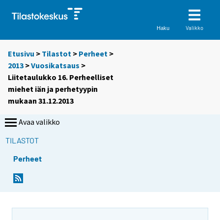
Valikko
Haku
Etusivu
>
Tilastot
>
Perheet
>
2013
>
Vuosikatsaus
>
Liitetaulukko 16. Perheelliset
miehet iän ja perhetyypin
mukaan 31.12.2013
Avaa valikko
TILASTOT
Perheet