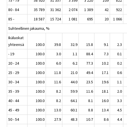
75 - 79
58 920
51 357
3 399
3 220
109
822
80 - 84
35 789
31 362
2 074
1 389
42
922
85 -
18 587
15 724
1 081
695
20
1 066
Suhteellinen jakauma, %
Ikäluokat
yhteensä
100.0
39.8
32.9
15.8
9.1
2.3
- 19
100.0
3.0
1.1
88.4
7.3
0.1
20 - 24
100.0
6.0
6.2
77.3
10.2
0.2
25 - 29
100.0
11.8
21.0
49.4
17.1
0.6
30 - 34
100.0
11.6
44.0
23.5
19.6
1.1
35 - 39
100.0
8.2
59.9
11.6
18.1
2.0
40 - 44
100.0
8.2
64.1
8.1
16.0
3.3
45 - 49
100.0
13.0
60.1
8.8
13.4
4.5
50 - 54
100.0
27.9
48.3
10.7
8.6
4.4