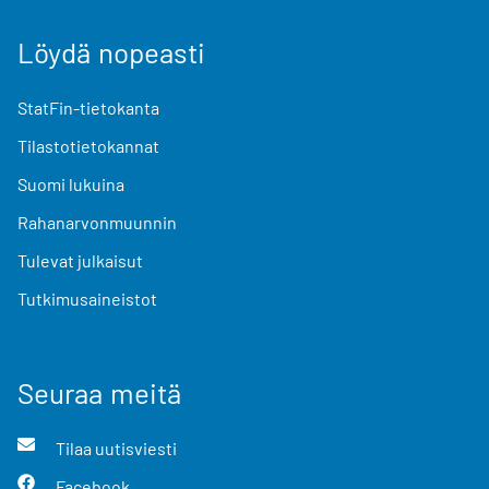
Löydä nopeasti
StatFin-tietokanta
Tilastotietokannat
Suomi lukuina
Rahanarvonmuunnin
Tulevat julkaisut
Tutkimusaineistot
Seuraa meitä
Tilaa uutisviesti
Facebook