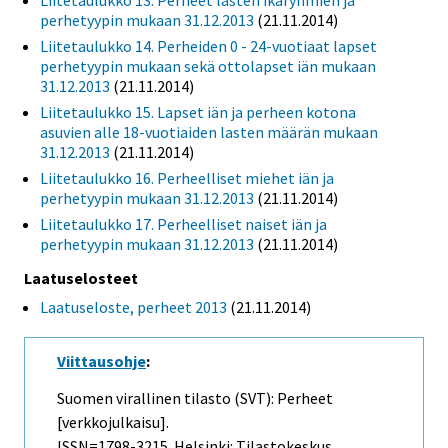
Liitetaulukko 13. Perheet lasten ikäryhmien ja
perhetyypin mukaan 31.12.2013
(21.11.2014)
Liitetaulukko 14. Perheiden 0 - 24-vuotiaat lapset
perhetyypin mukaan sekä ottolapset iän mukaan
31.12.2013
(21.11.2014)
Liitetaulukko 15. Lapset iän ja perheen kotona
asuvien alle 18-vuotiaiden lasten määrän mukaan
31.12.2013
(21.11.2014)
Liitetaulukko 16. Perheelliset miehet iän ja
perhetyypin mukaan 31.12.2013
(21.11.2014)
Liitetaulukko 17. Perheelliset naiset iän ja
perhetyypin mukaan 31.12.2013
(21.11.2014)
Laatuselosteet
Laatuseloste, perheet 2013
(21.11.2014)
Viittausohje
:
Suomen virallinen tilasto (SVT): Perheet
[verkkojulkaisu].
ISSN=1798-3215. Helsinki: Tilastokeskus