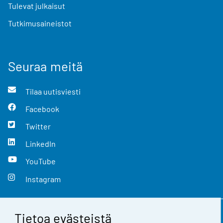
Tulevat julkaisut
Tutkimusaineistot
Seuraa meitä
Tilaa uutisviesti
Facebook
Twitter
LinkedIn
YouTube
Instagram
Tietoa evästeistä
Yhteystiedot