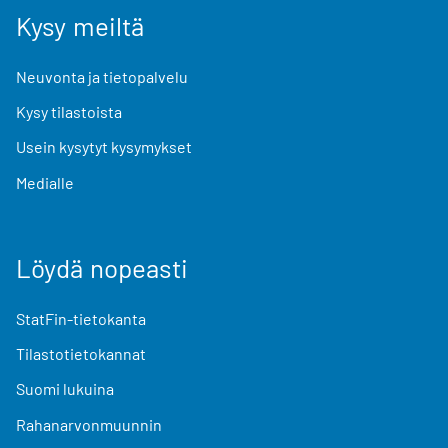
Kysy meiltä
Neuvonta ja tietopalvelu
Kysy tilastoista
Usein kysytyt kysymykset
Medialle
Löydä nopeasti
StatFin-tietokanta
Tilastotietokannat
Suomi lukuina
Rahanarvonmuunnin