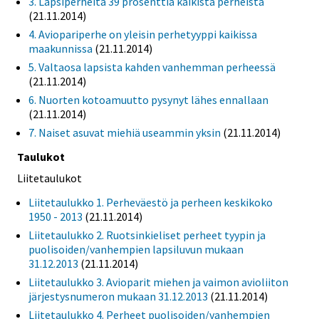
3. Lapsiperheitä 39 prosenttia kaikista perheistä
(21.11.2014)
4. Aviopariperhe on yleisin perhetyyppi kaikissa
maakunnissa
(21.11.2014)
5. Valtaosa lapsista kahden vanhemman perheessä
(21.11.2014)
6. Nuorten kotoamuutto pysynyt lähes ennallaan
(21.11.2014)
7. Naiset asuvat miehiä useammin yksin
(21.11.2014)
Taulukot
Liitetaulukot
Liitetaulukko 1. Perheväestö ja perheen keskikoko
1950 - 2013
(21.11.2014)
Liitetaulukko 2. Ruotsinkieliset perheet tyypin ja
puolisoiden/vanhempien lapsiluvun mukaan
31.12.2013
(21.11.2014)
Liitetaulukko 3. Avioparit miehen ja vaimon avioliiton
järjestysnumeron mukaan 31.12.2013
(21.11.2014)
Liitetaulukko 4. Perheet puolisoiden/vanhempien