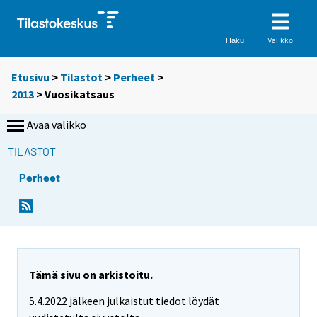
Valikko
Haku
Etusivu
>
Tilastot
>
Perheet
>
2013
>
Vuosikatsaus
Avaa valikko
TILASTOT
Perheet
Tämä sivu on arkistoitu.
5.4.2022 jälkeen julkaistut tiedot löydät