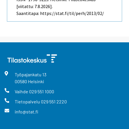
[viitattu: 7.8.2026].
Saantitapa: https://stat.fi/til/perh/2013/02/
Työpajankatu
13
00580
Helsinki
Vaihde
029 551 1000
Tietopalvelu
029 551 2220
info@stat.fi