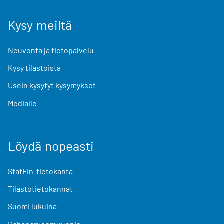
Kysy meiltä
Neuvonta ja tietopalvelu
Kysy tilastoista
Usein kysytyt kysymykset
Medialle
Löydä nopeasti
StatFin-tietokanta
Tilastotietokannat
Suomi lukuina