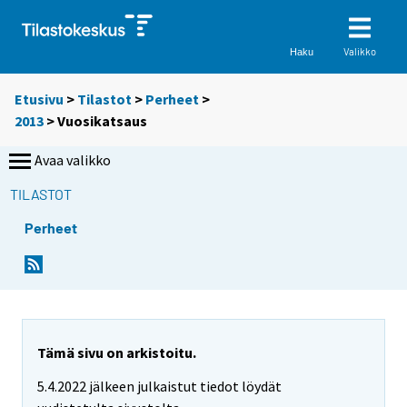
Valikko
Haku
Etusivu
>
Tilastot
>
Perheet
>
2013
>
Vuosikatsaus
Avaa valikko
TILASTOT
Perheet
Tämä sivu on arkistoitu.
5.4.2022 jälkeen julkaistut tiedot löydät