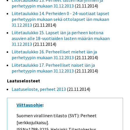
Liitetaulukko 13. Perheet lasten ikäryhmien ja
perhetyypin mukaan 31.12.2013
(21.11.2014)
Liitetaulukko 14. Perheiden 0 - 24-vuotiaat lapset
perhetyypin mukaan sekä ottolapset iän mukaan
31.12.2013
(21.11.2014)
Liitetaulukko 15. Lapset iän ja perheen kotona
asuvien alle 18-vuotiaiden lasten määrän mukaan
31.12.2013
(21.11.2014)
Liitetaulukko 16. Perheelliset miehet iän ja
perhetyypin mukaan 31.12.2013
(21.11.2014)
Liitetaulukko 17. Perheelliset naiset iän ja
perhetyypin mukaan 31.12.2013
(21.11.2014)
Laatuselosteet
Laatuseloste, perheet 2013
(21.11.2014)
Viittausohje
:
Suomen virallinen tilasto (SVT): Perheet
[verkkojulkaisu].
ISSN=1798-3215. Helsinki: Tilastokeskus