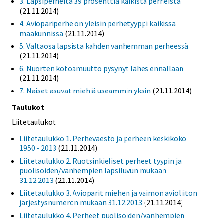
3. Lapsiperheitä 39 prosenttia kaikista perheistä
(21.11.2014)
4. Aviopariperhe on yleisin perhetyyppi kaikissa
maakunnissa
(21.11.2014)
5. Valtaosa lapsista kahden vanhemman perheessä
(21.11.2014)
6. Nuorten kotoamuutto pysynyt lähes ennallaan
(21.11.2014)
7. Naiset asuvat miehiä useammin yksin
(21.11.2014)
Taulukot
Liitetaulukot
Liitetaulukko 1. Perheväestö ja perheen keskikoko
1950 - 2013
(21.11.2014)
Liitetaulukko 2. Ruotsinkieliset perheet tyypin ja
puolisoiden/vanhempien lapsiluvun mukaan
31.12.2013
(21.11.2014)
Liitetaulukko 3. Avioparit miehen ja vaimon avioliiton
järjestysnumeron mukaan 31.12.2013
(21.11.2014)
Liitetaulukko 4. Perheet puolisoiden/vanhempien