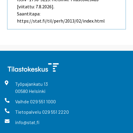
[viitattu: 7.8.2026].
Saantitapa:
https://stat.fi/til/perh/2013/02/index.html
Työpajankatu
13
00580
Helsinki
Vaihde
029 551 1000
Tietopalvelu
029 551 2220
info@stat.fi