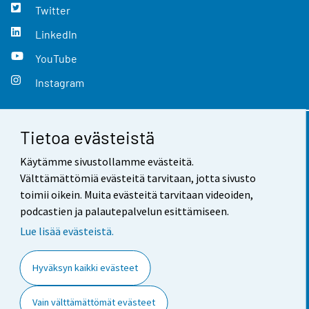
Twitter
LinkedIn
YouTube
Instagram
Tietoa evästeistä
Yhteystiedot
Käytämme sivustollamme evästeitä.
Palaute
Välttämättömiä evästeitä tarvitaan, jotta sivusto
toimii oikein. Muita evästeitä tarvitaan videoiden,
Käyttöehdot
podcastien ja palautepalvelun esittämiseen.
Tietosuoja
Lue lisää evästeistä.
Saavutettavuus
Hyväksyn kaikki evästeet
Tietoa sivustosta
Vain välttämättömät evästeet
Evästeasetukset