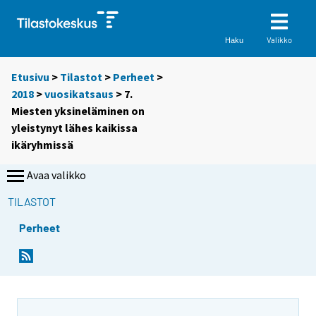
Valikko
Haku
Etusivu
>
Tilastot
>
Perheet
>
2018
>
vuosikatsaus
> 7.
Miesten yksineläminen on
yleistynyt lähes kaikissa
ikäryhmissä
Avaa valikko
TILASTOT
Perheet