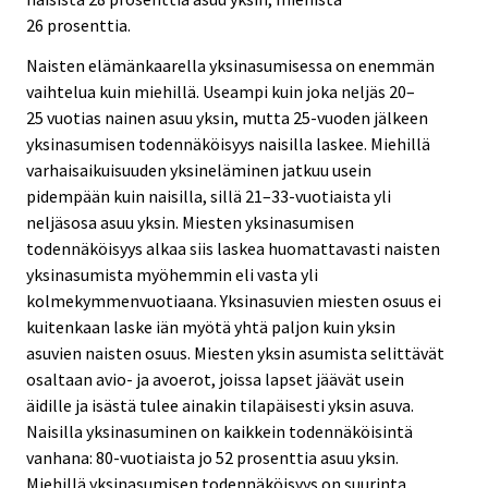
26 prosenttia.
Naisten elämänkaarella yksinasumisessa on enemmän
vaihtelua kuin miehillä. Useampi kuin joka neljäs 20–
25 vuotias nainen asuu yksin, mutta 25-vuoden jälkeen
yksinasumisen todennäköisyys naisilla laskee. Miehillä
varhaisaikuisuuden yksineläminen jatkuu usein
pidempään kuin naisilla, sillä 21–33-vuotiaista yli
neljäsosa asuu yksin. Miesten yksinasumisen
todennäköisyys alkaa siis laskea huomattavasti naisten
yksinasumista myöhemmin eli vasta yli
kolmekymmenvuotiaana. Yksinasuvien miesten osuus ei
kuitenkaan laske iän myötä yhtä paljon kuin yksin
asuvien naisten osuus. Miesten yksin asumista selittävät
osaltaan avio- ja avoerot, joissa lapset jäävät usein
äidille ja isästä tulee ainakin tilapäisesti yksin asuva.
Naisilla yksinasuminen on kaikkein todennäköisintä
vanhana: 80-vuotiaista jo 52 prosenttia asuu yksin.
Miehillä yksinasumisen todennäköisyys on suurinta