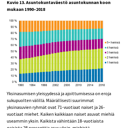
Kuvio 13. Asuntokuntaväestö asuntokunnan koon
mukaan 1990–2018
Yksinasumisen yleisyydessä ja ajoittumisessa on eroja
sukupuolten välillä. Määrällisesti suurimmat
yksinasuvien ryhmät ovat 71-vuotiaat naiset ja 26-
vuotiaat miehet. Kaiken kaikkiaan naiset asuvat miehiä
useammin yksin. Kaikista vähintään 18-vuotiaista
naisista 28 prosenttia asuu yksin, miehistä