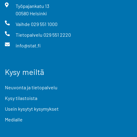
Työpajankatu
13
00580
Helsinki
Vaihde
029 551 1000
Tietopalvelu
029 551 2220
info@stat.fi
Kysy meiltä
Neuvonta ja tietopalvelu
Kysy tilastoista
Usein kysytyt kysymykset
Medialle