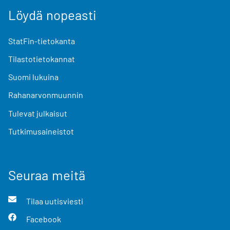
Löydä nopeasti
StatFin-tietokanta
Tilastotietokannat
Suomi lukuina
Rahanarvonmuunnin
Tulevat julkaisut
Tutkimusaineistot
Seuraa meitä
Tilaa uutisviesti
Facebook