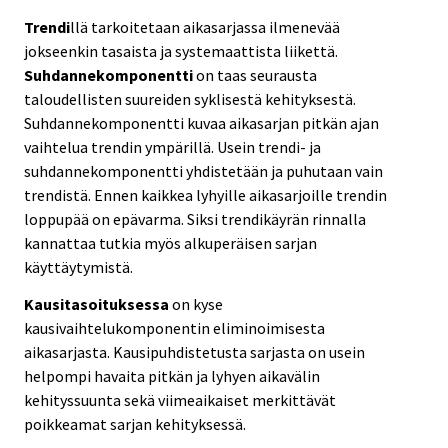
Trendi
llä tarkoitetaan aikasarjassa ilmenevää
jokseenkin tasaista ja systemaattista liikettä.
Suhdannekomponentti
on taas seurausta
taloudellisten suureiden syklisestä kehityksestä.
Suhdannekomponentti kuvaa aikasarjan pitkän ajan
vaihtelua trendin ympärillä. Usein trendi- ja
suhdannekomponentti yhdistetään ja puhutaan vain
trendistä. Ennen kaikkea lyhyille aikasarjoille trendin
loppupää on epävarma. Siksi trendikäyrän rinnalla
kannattaa tutkia myös alkuperäisen sarjan
käyttäytymistä.
Kausitasoituksessa
on kyse
kausivaihtelukomponentin eliminoimisesta
aikasarjasta. Kausipuhdistetusta sarjasta on usein
helpompi havaita pitkän ja lyhyen aikavälin
kehityssuunta sekä viimeaikaiset merkittävät
poikkeamat sarjan kehityksessä.