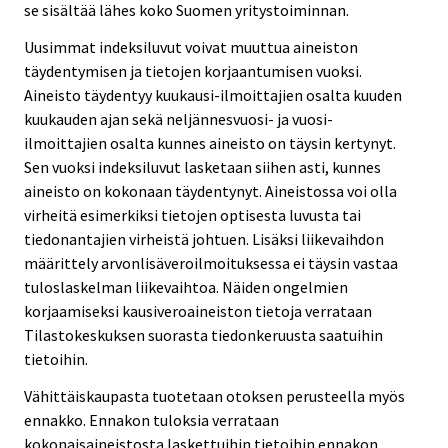
se sisältää lähes koko Suomen yritystoiminnan.
Uusimmat indeksiluvut voivat muuttua aineiston
täydentymisen ja tietojen korjaantumisen vuoksi.
Aineisto täydentyy kuukausi-ilmoittajien osalta kuuden
kuukauden ajan sekä neljännesvuosi- ja vuosi-
ilmoittajien osalta kunnes aineisto on täysin kertynyt.
Sen vuoksi indeksiluvut lasketaan siihen asti, kunnes
aineisto on kokonaan täydentynyt. Aineistossa voi olla
virheitä esimerkiksi tietojen optisesta luvusta tai
tiedonantajien virheistä johtuen. Lisäksi liikevaihdon
määrittely arvonlisäveroilmoituksessa ei täysin vastaa
tuloslaskelman liikevaihtoa. Näiden ongelmien
korjaamiseksi kausiveroaineiston tietoja verrataan
Tilastokeskuksen suorasta tiedonkeruusta saatuihin
tietoihin.
Vähittäiskaupasta tuotetaan otoksen perusteella myös
ennakko. Ennakon tuloksia verrataan
kokonaisaineistosta laskettuihin tietoihin ennakon