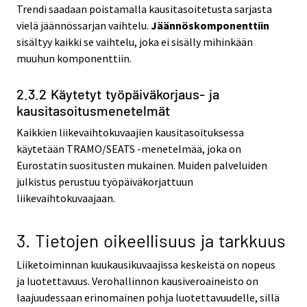
Trendi saadaan poistamalla kausitasoitetusta sarjasta
vielä jäännössarjan vaihtelu.
Jäännöskomponenttiin
sisältyy kaikki se vaihtelu, joka ei sisälly mihinkään
muuhun komponenttiin.
2.3.2 Käytetyt työpäiväkorjaus- ja
kausitasoitusmenetelmät
Kaikkien liikevaihtokuvaajien kausitasoituksessa
käytetään TRAMO/SEATS -menetelmää, joka on
Eurostatin suositusten mukainen. Muiden palveluiden
julkistus perustuu työpäiväkorjattuun
liikevaihtokuvaajaan.
3. Tietoj
en oikeellisuus ja tarkkuus
Liiketoiminnan kuukausikuvaajissa keskeistä on nopeus
ja luotettavuus. Verohallinnon kausiveroaineisto on
laajuudessaan erinomainen pohja luotettavuudelle, sillä