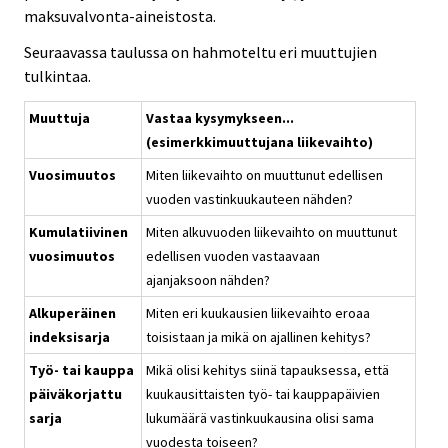
maksuvalvonta-aineistosta.
Seuraavassa taulussa on hahmoteltu eri muuttujien
tulkintaa.
Muuttuja
Vastaa kysymykseen...
(esimerkkimuuttujana liikevaihto)
Vuosimuutos
Miten liikevaihto on muuttunut edellisen
vuoden vastinkuukauteen nähden?
Kumulatiivinen
Miten alkuvuoden liikevaihto on muuttunut
vuosimuutos
edellisen vuoden vastaavaan
ajanjaksoon nähden?
Alkuperäinen
Miten eri kuukausien liikevaihto eroaa
indeksisarja
toisistaan ja mikä on ajallinen kehitys?
Työ- tai kauppa
Mikä olisi kehitys siinä tapauksessa, että
päiväkorjattu
kuukausittaisten työ- tai kauppapäivien
sarja
lukumäärä vastinkuukausina olisi sama
vuodesta toiseen?