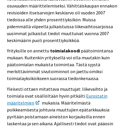
osuvuuden määrittelemiseksi. Vähittäiskaupan ennakon
revisioiden itseisarvojen keskiarvo oli vuoden 2007
tiedoissa alle yhden prosenttiyksikön. Muissa
pidemmällä viipeellä julkaistuissa liikevaihtosarjoissa
uusimmat julkaistut tiedot muuttuivat vuonna 2007
keskimäärin puoli prosenttiyksikköä.
Yrityksille on annettu
toimialakoodi
päätoimintansa
mukaan. Kuitenkin yrityksellä voi olla muutakin kuin
päätoimialan mukaista toimintaa. Tästä syystä
merkittävimmät sivutoiminnot on jaettu omiksi
toimialayksiköikseen suorassa tiedonkeruussa.
Yleisesti ottaen mitattava muuttujat: liikevaihto ja
toimiala ovat sisällöltään hyvin pitkälti
Eurostatin
määritelmien
mukaisia. Määritelmästä
poikkeamisesta johtuvia muuttujien epätarkkuuksia
pyritään poistamaan aineiston korjauksilla ennen
laskentaa ja sen aikana. Ajallisesti tiedot ovat pääosin