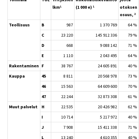
lkm
(1 000 e)
otoksen
1
1
osuus,
2
Teollisuus
B
987
1 370 769
64 %
C
23 220
145 912 336
79 %
D
668
9 088 142
71 %
E
1 110
2 043 495
64 %
Rakentaminen
F
38 767
24 605 891
40 %
Kauppa
45
8 811
20 568 978
73 %
46
15 563
64 609 600
70 %
47
22 244
32 873 308
61 %
Muut palvelut
H
22 535
20 426 982
62 %
I
10 714
5 217 972
40 %
J
7 908
15 411 338
71 %
L
13 240
4 610 355
40 %