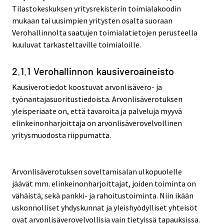
Tilastokeskuksen yritysrekisterin toimialakoodin
mukaan tai uusimpien yritysten osalta suoraan
Verohallinnolta saatujen toimialatietojen perusteella
kuuluvat tarkasteltaville toimialoille.
2.1.1 Verohallinnon kausiveroaineisto
Kausiverotiedot koostuvat arvonlisävero- ja
työnantajasuoritustiedoista. Arvonlisäverotuksen
yleisperiaate on, että tavaroita ja palveluja myyvä
elinkeinonharjoittaja on arvonlisäverovelvollinen
yritysmuodosta riippumatta.
Arvonlisäverotuksen soveltamisalan ulkopuolelle
jäävät mm. elinkeinonharjoittajat, joiden toiminta on
vähäistä, sekä pankki- ja rahoitustoiminta. Niin ikään
uskonnolliset yhdyskunnat ja yleishyödylliset yhteisöt
ovat arvonlisäverovelvollisia vain tietyissä tapauksissa.