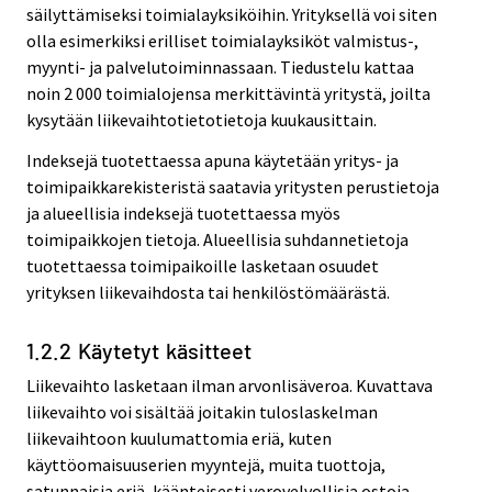
säilyttämiseksi toimialayksiköihin. Yrityksellä voi siten
olla esimerkiksi erilliset toimialayksiköt valmistus-,
myynti- ja palvelutoiminnassaan. Tiedustelu kattaa
noin 2 000 toimialojensa merkittävintä yritystä, joilta
kysytään liikevaihtotietotietoja kuukausittain.
Indeksejä tuotettaessa apuna käytetään yritys- ja
toimipaikkarekisteristä saatavia yritysten perustietoja
ja alueellisia indeksejä tuotettaessa myös
toimipaikkojen tietoja. Alueellisia suhdannetietoja
tuotettaessa toimipaikoille lasketaan osuudet
yrityksen liikevaihdosta tai henkilöstömäärästä.
1.2.2 Käytetyt käsitteet
Liikevaihto lasketaan ilman arvonlisäveroa. Kuvattava
liikevaihto voi sisältää joitakin tuloslaskelman
liikevaihtoon kuulumattomia eriä, kuten
käyttöomaisuuserien myyntejä, muita tuottoja,
satunnaisia eriä, käänteisesti verovelvollisia ostoja,