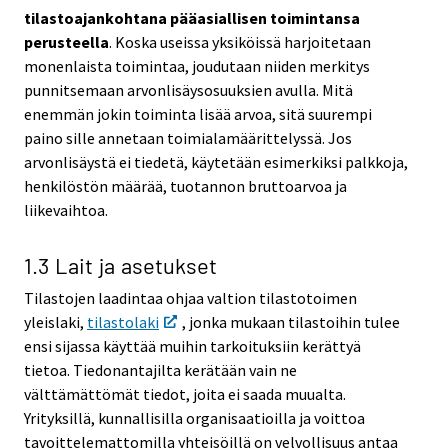
tilastoajankohtana pääasiallisen toimintansa
perusteella
. Koska useissa yksiköissä harjoitetaan
monenlaista toimintaa, joudutaan niiden merkitys
punnitsemaan arvonlisäysosuuksien avulla. Mitä
enemmän jokin toiminta lisää arvoa, sitä suurempi
paino sille annetaan toimialamäärittelyssä. Jos
arvonlisäystä ei tiedetä, käytetään esimerkiksi palkkoja,
henkilöstön määrää, tuotannon bruttoarvoa ja
liikevaihtoa.
1.3 Lait ja asetukset
Tilastojen laadintaa ohjaa valtion tilastotoimen
yleislaki,
tilastolaki
, jonka mukaan tilastoihin tulee
ensi sijassa käyttää muihin tarkoituksiin kerättyä
tietoa. Tiedonantajilta kerätään vain ne
välttämättömät tiedot, joita ei saada muualta.
Yrityksillä, kunnallisilla organisaatioilla ja voittoa
tavoittelemattomilla yhteisöillä on velvollisuus antaa