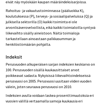
eivät näy myöskään kaupan määräindeksisarjoissa.
Rahoitus- ja vakuutustoiminnassa (pääluokka K),
koulutuksessa (P), terveys- ja sosiaalipalveluissa (Q) ja
julkisella sektorilla (O) kaikki toiminta ei ole
arvonlisäverovelvollista, eikä kaikki toimialoilla syntyvä
liikevaihto sisälly aineistoon. Näitä toimialoja
tarkastellaan ainoastaan palkkasumman ja
henkilöstömäärän pohjalta.
Indeksit
Perusvuoden alkuperäisen sarjan indeksien keskiarvo on
100. Perusvuoden sisällä kuukausittaiset arvot
poikkeavat sadasta. Nykyisissä liikevaihtoindekseissä
perusvuosi on 2005. Perusvuosi uusitaan viiden vuoden
välein, joten seuraava perusvuosi on 2010.
Indeksien avulla voidaan laskea prosenttimuutoksia eri
vuosien välillä vertaamalla samoja kuukausia eri