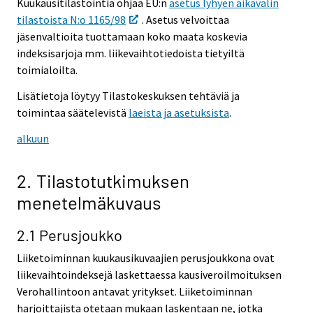
Kuukausitilastointia ohjaa EU:n
asetus lyhyen aikavälin
tilastoista N:o 1165/98
. Asetus velvoittaa
jäsenvaltioita tuottamaan koko maata koskevia
indeksisarjoja mm. liikevaihtotiedoista tietyiltä
toimialoilta.
Lisätietoja löytyy Tilastokeskuksen tehtäviä ja
toimintaa säätelevistä
laeista ja asetuksista
.
alkuun
2. T
ilastotutkimuksen
menetelmäkuvaus
2.1 Perusjoukko
Liiketoiminnan kuukausikuvaajien perusjoukkona ovat
liikevaihtoindeksejä laskettaessa kausiveroilmoituksen
Verohallintoon antavat yritykset. Liiketoiminnan
harjoittajista otetaan mukaan laskentaan ne, jotka