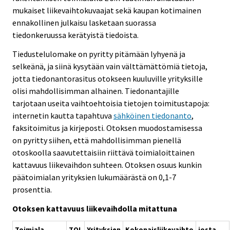
mukaiset liikevaihtokuvaajat sekä kaupan kotimainen
ennakollinen julkaisu lasketaan suorassa
tiedonkeruussa kerätyistä tiedoista.
Tiedustelulomake on pyritty pitämään lyhyenä ja
selkeänä, ja siinä kysytään vain välttämättömiä tietoja,
jotta tiedonantorasitus otokseen kuuluville yrityksille
olisi mahdollisimman alhainen. Tiedonantajille
tarjotaan useita vaihtoehtoisia tietojen toimitustapoja:
internetin kautta tapahtuva
sähköinen tiedonanto
,
faksitoimitus ja kirjeposti. Otoksen muodostamisessa
on pyritty siihen, että mahdollisimman pienellä
otoskoolla saavutettaisiin riittävä toimialoittainen
kattavuus liikevaihdon suhteen. Otoksen osuus kunkin
päätoimialan yrityksien lukumäärästä on 0,1-7
prosenttia.
Otoksen kattavuus liikevaihdolla mitattuna
Toimiala
TOL
Yrityksien
Kokonaisliikevaihto
josta