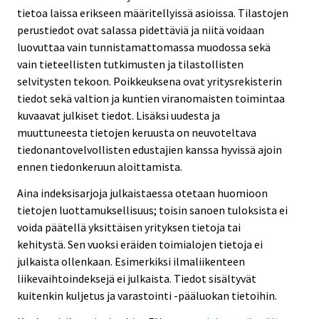
tietoa laissa erikseen määritellyissä asioissa. Tilastojen
perustiedot ovat salassa pidettäviä ja niitä voidaan
luovuttaa vain tunnistamattomassa muodossa sekä
vain tieteellisten tutkimusten ja tilastollisten
selvitysten tekoon. Poikkeuksena ovat yritysrekisterin
tiedot sekä valtion ja kuntien viranomaisten toimintaa
kuvaavat julkiset tiedot. Lisäksi uudesta ja
muuttuneesta tietojen keruusta on neuvoteltava
tiedonantovelvollisten edustajien kanssa hyvissä ajoin
ennen tiedonkeruun aloittamista.
Aina indeksisarjoja julkaistaessa otetaan huomioon
tietojen luottamuksellisuus; toisin sanoen tuloksista ei
voida päätellä yksittäisen yrityksen tietoja tai
kehitystä. Sen vuoksi eräiden toimialojen tietoja ei
julkaista ollenkaan. Esimerkiksi ilmaliikenteen
liikevaihtoindeksejä ei julkaista. Tiedot sisältyvät
kuitenkin kuljetus ja varastointi -pääluokan tietoihin.