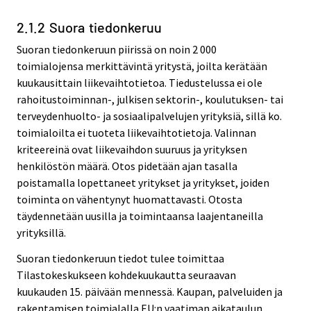
2.1.2 Suora tiedonkeruu
Suoran tiedonkeruun piirissä on noin 2 000
toimialojensa merkittävintä yritystä, joilta kerätään
kuukausittain liikevaihtotietoa. Tiedustelussa ei ole
rahoitustoiminnan-, julkisen sektorin-, koulutuksen- tai
terveydenhuolto- ja sosiaalipalvelujen yrityksiä, sillä ko.
toimialoilta ei tuoteta liikevaihtotietoja. Valinnan
kriteereinä ovat liikevaihdon suuruus ja yrityksen
henkilöstön määrä. Otos pidetään ajan tasalla
poistamalla lopettaneet yritykset ja yritykset, joiden
toiminta on vähentynyt huomattavasti. Otosta
täydennetään uusilla ja toimintaansa laajentaneilla
yrityksillä.
Suoran tiedonkeruun tiedot tulee toimittaa
Tilastokeskukseen kohdekuukautta seuraavan
kuukauden 15. päivään mennessä. Kaupan, palveluiden ja
rakentamisen toimialalla EU:n vaatiman aikataulun