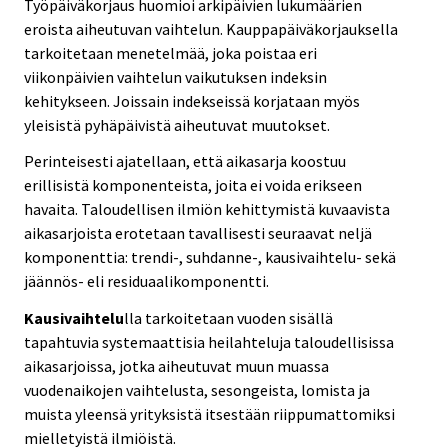
Työpäiväkorjaus huomioi arkipäivien lukumäärien
eroista aiheutuvan vaihtelun. Kauppapäiväkorjauksella
tarkoitetaan menetelmää, joka poistaa eri
viikonpäivien vaihtelun vaikutuksen indeksin
kehitykseen. Joissain indekseissä korjataan myös
yleisistä pyhäpäivistä aiheutuvat muutokset.
Perinteisesti ajatellaan, että aikasarja koostuu
erillisistä komponenteista, joita ei voida erikseen
havaita. Taloudellisen ilmiön kehittymistä kuvaavista
aikasarjoista erotetaan tavallisesti seuraavat neljä
komponenttia: trendi-, suhdanne-, kausivaihtelu- sekä
jäännös- eli residuaalikomponentti.
Kausivaihtelu
lla tarkoitetaan vuoden sisällä
tapahtuvia systemaattisia heilahteluja taloudellisissa
aikasarjoissa, jotka aiheutuvat muun muassa
vuodenaikojen vaihtelusta, sesongeista, lomista ja
muista yleensä yrityksistä itsestään riippumattomiksi
mielletyistä ilmiöistä.