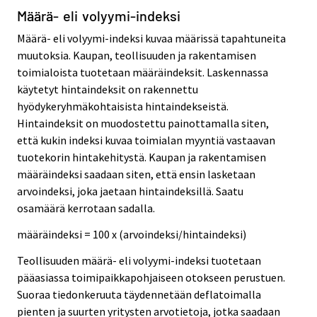
Määrä- eli volyymi-indeksi
Määrä- eli volyymi-indeksi kuvaa määrissä tapahtuneita
muutoksia. Kaupan, teollisuuden ja rakentamisen
toimialoista tuotetaan määräindeksit. Laskennassa
käytetyt hintaindeksit on rakennettu
hyödykeryhmäkohtaisista hintaindekseistä.
Hintaindeksit on muodostettu painottamalla siten,
että kukin indeksi kuvaa toimialan myyntiä vastaavan
tuotekorin hintakehitystä. Kaupan ja rakentamisen
määräindeksi saadaan siten, että ensin lasketaan
arvoindeksi, joka jaetaan hintaindeksillä. Saatu
osamäärä kerrotaan sadalla.
määräindeksi = 100 x (arvoindeksi/hintaindeksi)
Teollisuuden määrä- eli volyymi-indeksi tuotetaan
pääasiassa toimipaikkapohjaiseen otokseen perustuen.
Suoraa tiedonkeruuta täydennetään deflatoimalla
pienten ja suurten yritysten arvotietoja, jotka saadaan