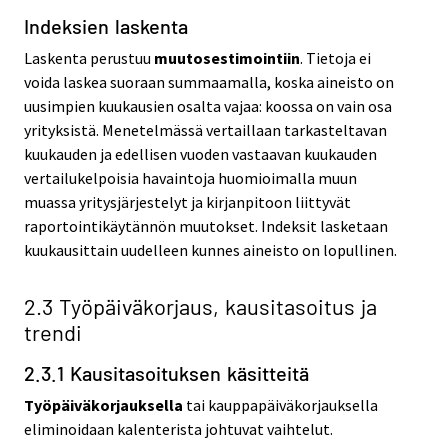
Indeksien laskenta
Laskenta perustuu
muutosestimointiin
. Tietoja ei
voida laskea suoraan summaamalla, koska aineisto on
uusimpien kuukausien osalta vajaa: koossa on vain osa
yrityksistä. Menetelmässä vertaillaan tarkasteltavan
kuukauden ja edellisen vuoden vastaavan kuukauden
vertailukelpoisia havaintoja huomioimalla muun
muassa yritysjärjestelyt ja kirjanpitoon liittyvät
raportointikäytännön muutokset. Indeksit lasketaan
kuukausittain uudelleen kunnes aineisto on lopullinen.
2.3 Työpäiväkorjaus, kausitasoitus ja
trendi
2.3.1 Kausitasoituksen käsitteitä
Työpäiväkorjauksella
tai kauppapäiväkorjauksella
eliminoidaan kalenterista johtuvat vaihtelut.