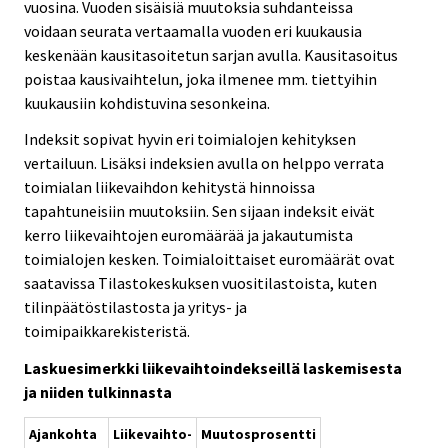
vuosina. Vuoden sisäisiä muutoksia suhdanteissa
voidaan seurata vertaamalla vuoden eri kuukausia
keskenään kausitasoitetun sarjan avulla. Kausitasoitus
poistaa kausivaihtelun, joka ilmenee mm. tiettyihin
kuukausiin kohdistuvina sesonkeina.
Indeksit sopivat hyvin eri toimialojen kehityksen
vertailuun. Lisäksi indeksien avulla on helppo verrata
toimialan liikevaihdon kehitystä hinnoissa
tapahtuneisiin muutoksiin. Sen sijaan indeksit eivät
kerro liikevaihtojen euromäärää ja jakautumista
toimialojen kesken. Toimialoittaiset euromäärät ovat
saatavissa Tilastokeskuksen vuositilastoista, kuten
tilinpäätöstilastosta ja yritys- ja
toimipaikkarekisteristä.
Laskuesimerkki liikevaihtoindekseillä laskemisesta
ja niiden tulkinnasta
Ajankohta
Liikevaihto-
Muutosprosentti