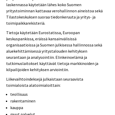
laskennassa käytetään lähes koko Suomen
yritystoiminnan kattavaa verohallinnon aineistoa sekä
Tilastokeskuksen suoraa tiedonkeruuta ja yritys- ja
toimipaikkarekisteriä.
Tietoja käytetään Eurostatissa, Euroopan
keskuspankissa, eräissä kansainvälisissä
organisaatioissa ja Suomen julkisessa hallinnossa sekä
aluekehittämisessä yritystalouden kehityksen
seurantaan ja analysointiin. Elinkeinoelämä ja
tutkimuslaitokset käyttävät tietoja markkinoiden ja
kilpailijoiden kehityksen arviointiin.
Liikevaihtoindeksejä julkaistaan seuraavista
toimialoista alatoimialoittain:
teollisuus
rakentaminen
kauppa
muut palvelut.