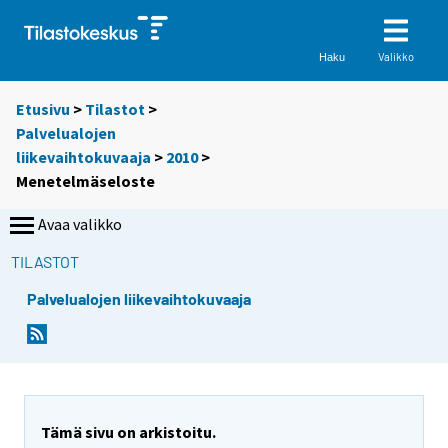
Valikko
Haku
Etusivu
>
Tilastot
>
Palvelualojen
liikevaihtokuvaaja
>
2010
>
Menetelmäseloste
Avaa valikko
TILASTOT
Palvelualojen liikevaihtokuvaaja
S
S
S
S
i
i
i
i
i
i
i
i
r
r
r
r
r
r
r
r
Tämä sivu on arkistoitu.