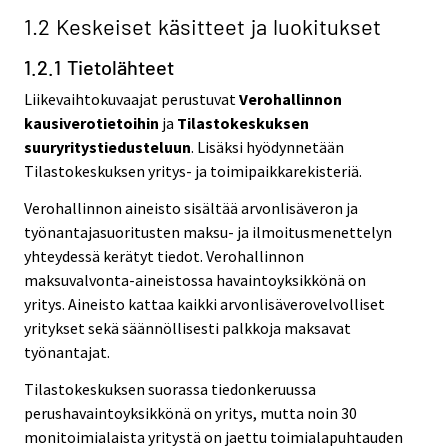
1.2 Keskeiset käsitteet ja luokitukset
1.2.1 Tietolähteet
Liikevaihtokuvaajat perustuvat
Verohallinnon
kausiverotietoihin
ja
Tilastokeskuksen
suuryritystiedusteluun
. Lisäksi hyödynnetään
Tilastokeskuksen yritys- ja toimipaikkarekisteriä.
Verohallinnon aineisto sisältää arvonlisäveron ja
työnantajasuoritusten maksu- ja ilmoitusmenettelyn
yhteydessä kerätyt tiedot. Verohallinnon
maksuvalvonta-aineistossa havaintoyksikkönä on
yritys. Aineisto kattaa kaikki arvonlisäverovelvolliset
yritykset sekä säännöllisesti palkkoja maksavat
työnantajat.
Tilastokeskuksen suorassa tiedonkeruussa
perushavaintoyksikkönä on yritys, mutta noin 30
monitoimialaista yritystä on jaettu toimialapuhtauden