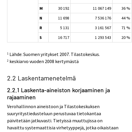
M
30 192
11 067 149
36 %
N
11 698
7 536 176
44 %
R
5 131
3 161 567
71 %
S
16 717
1 293 543
20 %
Lähde: Suomen yritykset 2007. Tilastokeskus.
1
keskiarvo vuoden 2008 kertymästä
2
2.2 Laskentamenetelmä
2.2.1 Laskenta-aineiston korjaaminen ja
rajaaminen
Verohallinnon aineistoon ja Tilastokeskuksen
suuryritystiedusteluun perustuvaa tietokantaa
päivitetään jatkuvasti. Tietyissä muuttujissa on
havaittu systemaattisia virhetyyppejä, jotka oikaistaan