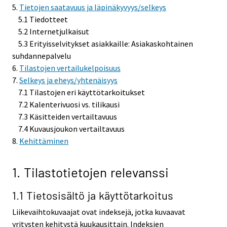
5.
Tietojen saatavuus ja läpinäkyvyys/selkeys
5.1 Tiedotteet
5.2 Internetjulkaisut
5.3 Erityisselvitykset asiakkaille: Asiakaskohtainen
suhdannepalvelu
6.
Tilastojen vertailukelpoisuus
7.
Selkeys ja eheys/yhtenäisyys
7.1 Tilastojen eri käyttötarkoitukset
7.2 Kalenterivuosi vs. tilikausi
7.3 Käsitteiden vertailtavuus
7.4 Kuvausjoukon vertailtavuus
8.
Kehittäminen
1.
Tilastotietojen relevanssi
1.1 Tietosisältö ja käyttötarkoitus
Liikevaihtokuvaajat ovat indeksejä, jotka kuvaavat
yritysten kehitystä kuukausittain. Indeksien