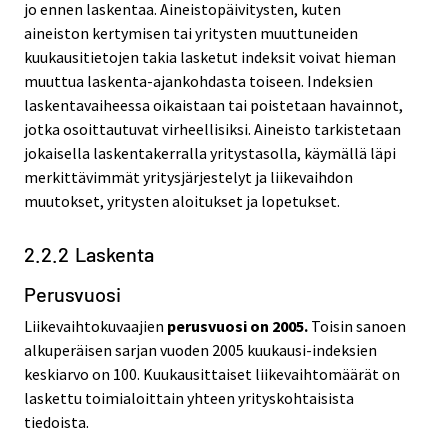
jo ennen laskentaa. Aineistopäivitysten, kuten
aineiston kertymisen tai yritysten muuttuneiden
kuukausitietojen takia lasketut indeksit voivat hieman
muuttua laskenta-ajankohdasta toiseen. Indeksien
laskentavaiheessa oikaistaan tai poistetaan havainnot,
jotka osoittautuvat virheellisiksi. Aineisto tarkistetaan
jokaisella laskentakerralla yritystasolla, käymällä läpi
merkittävimmät yritysjärjestelyt ja liikevaihdon
muutokset, yritysten aloitukset ja lopetukset.
2.2.2 Laskenta
Perusvuosi
Liikevaihtokuvaajien
perusvuosi on 2005.
Toisin sanoen
alkuperäisen sarjan vuoden 2005 kuukausi-indeksien
keskiarvo on 100. Kuukausittaiset liikevaihtomäärät on
laskettu toimialoittain yhteen yrityskohtaisista
tiedoista.