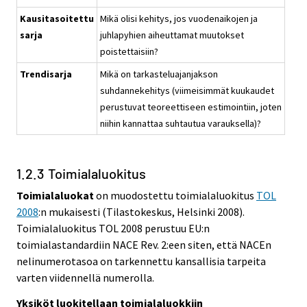
Kausitasoitettu
Mikä olisi kehitys, jos vuodenaikojen ja
sarja
juhlapyhien aiheuttamat muutokset
poistettaisiin?
Trendisarja
Mikä on tarkasteluajanjakson
suhdannekehitys (viimeisimmät kuukaudet
perustuvat teoreettiseen estimointiin, joten
niihin kannattaa suhtautua varauksella)?
1.2.3 Toimialaluokitus
Toimialaluokat
on muodostettu toimialaluokitus
TOL
2008
:n mukaisesti (Tilastokeskus, Helsinki 2008).
Toimialaluokitus TOL 2008 perustuu EU:n
toimialastandardiin NACE Rev. 2:een siten, että NACEn
nelinumerotasoa on tarkennettu kansallisia tarpeita
varten viidennellä numerolla.
Yksiköt luokitellaan toimialaluokkiin