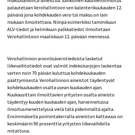
maksuvalvonta-aineistoa. Sähköinen kausiveroilmoitus
palautetaan Verohallintoon sen kalenterikuukauden 12.
päivänä jona kohdekauden vero tai maksu on lain
mukaan ilmoitettava. Niinpä esimerkiksi tammikuun
ALV-tiedot ja helmikuun palkkatiedot ilmoitetaan
Verohallintoon maaliskuun 12. päivään mennessä.
Verohallinnon arvonlisäverotiedoista lasketut
liikevaihtotiedot ovat valmiit indeksisarjojen laskentaa
varten noin 70 päivän kuluttua kohdekuukauden
päättymisestä. Verohallinnon aineistot täydentyvät
kohdekuukauden osalta usean kuukauden ajan.
Kuukausittain ilmoittavien yritysten osalta aineisto
täydentyy kuuden kuukauden ajan, harvennetussa
ilmoitusmenettelyssä vielä tätä pidemmältä ajalta.
Ensimmäisellä poimintakerralla aineiston kattavuus on
keskimäärin 90 prosenttia yritysten liikevaihdolla
mitattuna.