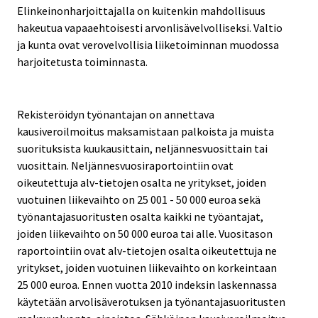
Elinkeinonharjoittajalla on kuitenkin mahdollisuus
hakeutua vapaaehtoisesti arvonlisävelvolliseksi. Valtio
ja kunta ovat verovelvollisia liiketoiminnan muodossa
harjoitetusta toiminnasta.
Rekisteröidyn työnantajan on annettava
kausiveroilmoitus maksamistaan palkoista ja muista
suorituksista kuukausittain, neljännesvuosittain tai
vuosittain. Neljännesvuosiraportointiin ovat
oikeutettuja alv-tietojen osalta ne yritykset, joiden
vuotuinen liikevaihto on 25 001 - 50 000 euroa sekä
työnantajasuoritusten osalta kaikki ne työantajat,
joiden liikevaihto on 50 000 euroa tai alle. Vuositason
raportointiin ovat alv-tietojen osalta oikeutettuja ne
yritykset, joiden vuotuinen liikevaihto on korkeintaan
25 000 euroa. Ennen vuotta 2010 indeksin laskennassa
käytetään arvolisäverotuksen ja työnantajasuoritusten