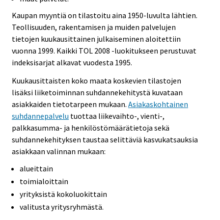
Kaupan myyntiä on tilastoitu aina 1950-luvulta lähtien.
Teollisuuden, rakentamisen ja muiden palvelujen
tietojen kuukausittainen julkaiseminen aloitettiin
vuonna 1999. Kaikki TOL 2008 -luokitukseen perustuvat
indeksisarjat alkavat vuodesta 1995.
Kuukausittaisten koko maata koskevien tilastojen
lisäksi liiketoiminnan suhdannekehitystä kuvataan
asiakkaiden tietotarpeen mukaan.
Asiakaskohtainen
suhdannepalvelu
tuottaa liikevaihto-, vienti-,
palkkasumma- ja henkilöstömäärätietoja sekä
suhdannekehityksen taustaa selittäviä kasvukatsauksia
asiakkaan valinnan mukaan:
alueittain
toimialoittain
yrityksistä kokoluokittain
valitusta yritysryhmästä.