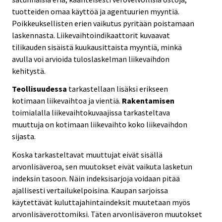
tuotteiden omaa käyttöä ja agentuurien myyntiä.
Poikkeuksellisten erien vaikutus pyritään poistamaan
laskennasta. Liikevaihtoindikaattorit kuvaavat
tilikauden sisäistä kuukausittaista myyntiä, minkä
avulla voi arvioida tuloslaskelman liikevaihdon
kehitystä.
Teollisuudessa
tarkastellaan lisäksi erikseen
kotimaan liikevaihtoa ja vientiä.
Rakentamisen
toimialalla liikevaihtokuvaajissa tarkasteltava
muuttuja on kotimaan liikevaihto koko liikevaihdon
sijasta.
Koska tarkasteltavat muuttujat eivät sisällä
arvonlisäveroa, sen muutokset eivät vaikuta lasketun
indeksin tasoon. Näin indeksisarjoja voidaan pitää
ajallisesti vertailukelpoisina. Kaupan sarjoissa
käytettävät kuluttajahintaindeksit muutetaan myös
arvonlisäverottomiksi. Täten arvonlisäveron muutokset