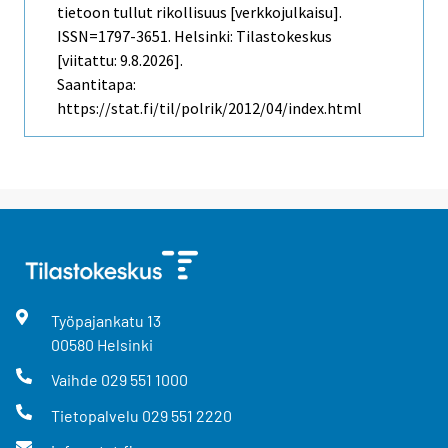
tietoon tullut rikollisuus [verkkojulkaisu].
ISSN=1797-3651. Helsinki: Tilastokeskus
[viitattu: 9.8.2026].
Saantitapa:
https://stat.fi/til/polrik/2012/04/index.html
Työpajankatu
13
00580
Helsinki
Vaihde
029 551 1000
Tietopalvelu
029 551 2220