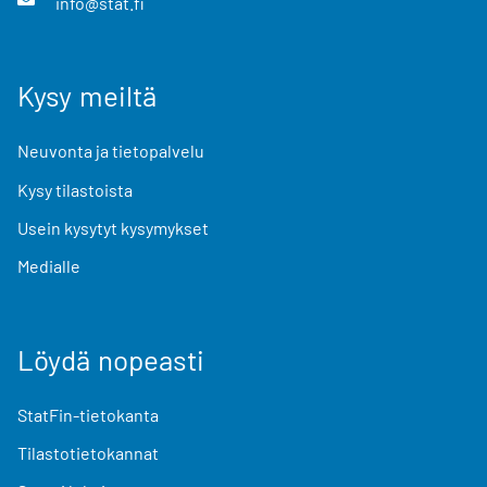
info@stat.fi
Kysy meiltä
Neuvonta ja tietopalvelu
Kysy tilastoista
Usein kysytyt kysymykset
Medialle
Löydä nopeasti
StatFin-tietokanta
Tilastotietokannat