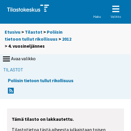
Valikko
Haku
Etusivu
>
Tilastot
>
Poliisin
tietoon tullut rikollisuus
>
2012
>
4. vuosineljännes
Avaa valikko
TILASTOT
Poliisin tietoon tullut rikollisuus
Tämä tilasto on lakkautettu.
Tilastotietoa tästä aiheesta julkaistaan toisen