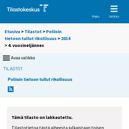
Valikko
Haku
Etusivu
>
Tilastot
>
Poliisin
tietoon tullut rikollisuus
>
2014
>
4. vuosineljännes
Avaa valikko
TILASTOT
Poliisin tietoon tullut rikollisuus
Tämä tilasto on lakkautettu.
Tilastotietoa tästä aiheesta julkaistaan toisen