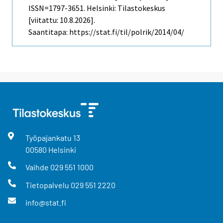
ISSN=1797-3651. Helsinki: Tilastokeskus
[viitattu: 10.8.2026].
Saantitapa: https://stat.fi/til/polrik/2014/04/
Työpajankatu
13
00580
Helsinki
Vaihde
029 551 1000
Tietopalvelu
029 551 2220
info@stat.fi