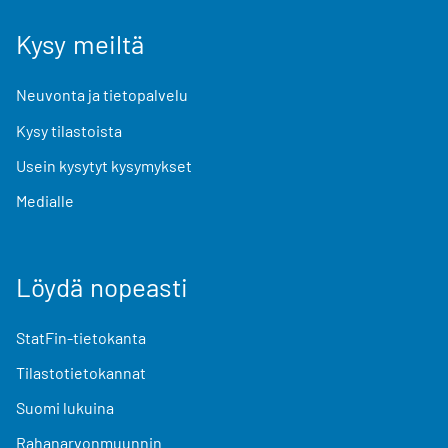
Kysy meiltä
Neuvonta ja tietopalvelu
Kysy tilastoista
Usein kysytyt kysymykset
Medialle
Löydä nopeasti
StatFin-tietokanta
Tilastotietokannat
Suomi lukuina
Rahanarvonmuunnin