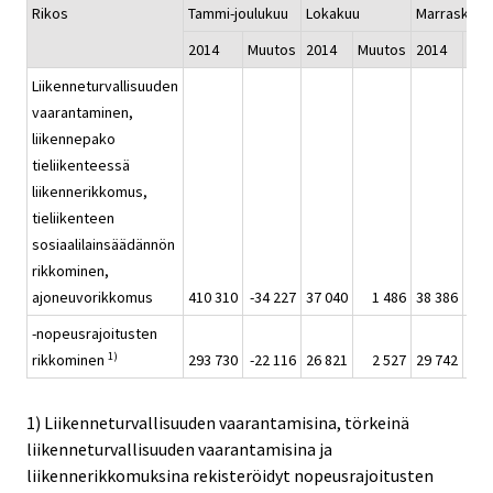
Rikos
Tammi-joulukuu
Lokakuu
Marraskuu
2014
Muutos
2014
Muutos
2014
Muu
Liikenneturvallisuuden
vaarantaminen,
liikennepako
tieliikenteessä
liikennerikkomus,
tieliikenteen
sosiaalilainsäädännön
rikkominen,
ajoneuvorikkomus
410 310
-34 227
37 040
1 486
38 386
3
-nopeusrajoitusten
1)
rikkominen
293 730
-22 116
26 821
2 527
29 742
5
1) Liikenneturvallisuuden vaarantamisina, törkeinä
liikenneturvallisuuden vaarantamisina ja
liikennerikkomuksina rekisteröidyt nopeusrajoitusten