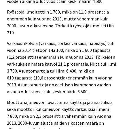
vuoden aikana ollut vuosittain keskimäärin 4 500.
Ryöstöjä ilmoitettiin 1 700, mikä on 11,0 prosenttia
enemmän kuin vuonna 2013, mutta vähemmän kuin
2000–luvun alkuvuosina. Törkeitä ryöstöjä ilmoitettiin
210.
Varkausrikoksia (varkaus, törkeä varkaus, näpistys) tuli
vuonna 2014 tietoon 143 100, mikä on 1 600 tapausta
(1,2 prosenttia) enemmän kuin vuonna 2013. Törkeiden
varkauksien määrä kasvoi 21,1 prosenttia. Niitä tuli ilmi
3 700. Asuntomurtoja tuli ilmi 6 400, mikä on
610 tapausta (10,6 prosenttia) enemmän kuin vuonna
2013. Asuntomurtoja on edellisen kymmenen vuoden
aikana ollut vuosittain keskimäärin 6 500.
Moottoriajoneuvon luvattomia käyttöjä ja anastuksia
sekä moottorikulkuneuvon käyttövarkauksia ilmeni
7 800, mikä on 2,3 prosenttia vähemmän kuin vuonna
2013. 2000-luvun alusta näiden rikosten määrä on