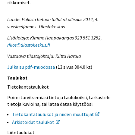
rikkomiset.
Lähde: Poliisin tietoon tullut rikollisuus 2014, 4.
vuosineljännes. Tilastokeskus
Lisätietoja: Kimmo Haapakangas 029 551 3252,
rikos@tilastokeskus.fi
Vastaava tilastojohtaja: Riitta Harala
Julkaisu pdf-muodossa
(13 sivua 304,0 kt)
Taulukot
Tietokantataulukot
Poimi tarvitsemiasi tietoja taulukoiksi, tarkastele
tietoja kuvioina, tai lataa dataa käyttöösi.
Tietokantataulukot ja niiden muuttujat
Arkistoidut taulukot
Liitetaulukot