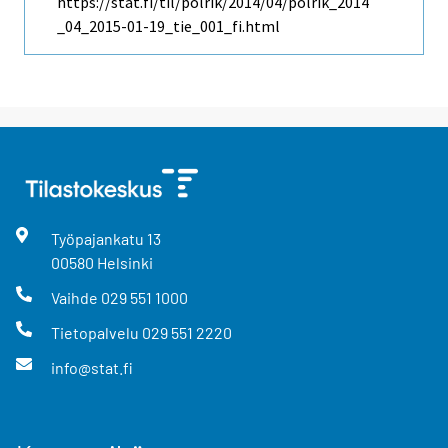
https://stat.fi/til/polrik/2014/04/polrik_2014
_04_2015-01-19_tie_001_fi.html
Työpajankatu
13
00580
Helsinki
Vaihde
029 551 1000
Tietopalvelu
029 551 2220
info@stat.fi