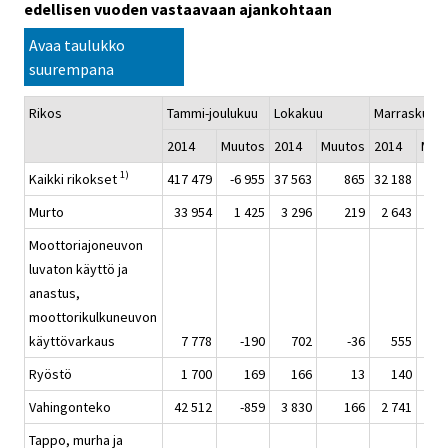
edellisen vuoden vastaavaan ajankohtaan
Avaa taulukko
suurempana
Rikos
Tammi-joulukuu
Lokakuu
Marraskuu
2014
Muutos
2014
Muutos
2014
Muu
1)
Kaikki rikokset
417 479
-6 955
37 563
865
32 188
-1 
Murto
33 954
1 425
3 296
219
2 643
Moottoriajoneuvon
luvaton käyttö ja
anastus,
moottorikulkuneuvon
käyttövarkaus
7 778
-190
702
-36
555
Ryöstö
1 700
169
166
13
140
Vahingonteko
42 512
-859
3 830
166
2 741
-
Tappo, murha ja