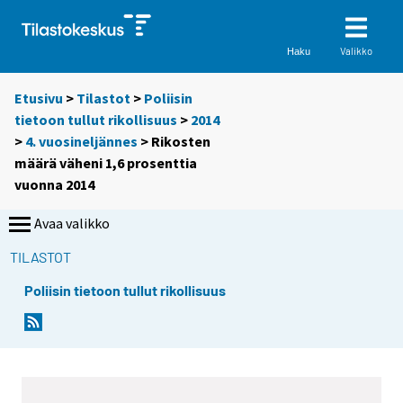
Valikko
Haku
Etusivu
>
Tilastot
>
Poliisin
tietoon tullut rikollisuus
>
2014
>
4. vuosineljännes
> Rikosten
määrä väheni 1,6 prosenttia
vuonna 2014
Avaa valikko
TILASTOT
Poliisin tietoon tullut rikollisuus
Y
Y
o
o
u
u
a
a
r
r