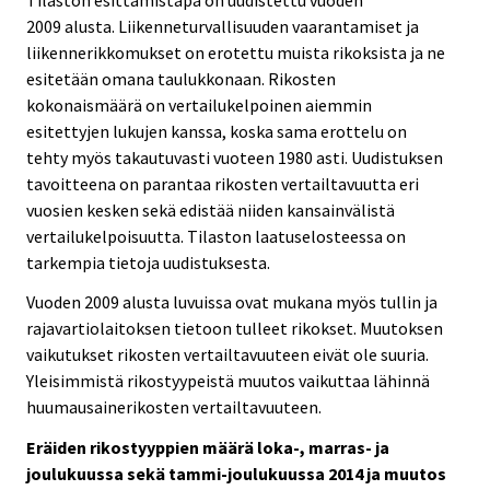
2009 alusta. Liikenneturvallisuuden vaarantamiset ja
liikennerikkomukset on erotettu muista rikoksista ja ne
esitetään omana taulukkonaan. Rikosten
kokonaismäärä on vertailukelpoinen aiemmin
esitettyjen lukujen kanssa, koska sama erottelu on
tehty myös takautuvasti vuoteen 1980 asti. Uudistuksen
tavoitteena on parantaa rikosten vertailtavuutta eri
vuosien kesken sekä edistää niiden kansainvälistä
vertailukelpoisuutta. Tilaston laatuselosteessa on
tarkempia tietoja uudistuksesta.
Vuoden 2009 alusta luvuissa ovat mukana myös tullin ja
rajavartiolaitoksen tietoon tulleet rikokset. Muutoksen
vaikutukset rikosten vertailtavuuteen eivät ole suuria.
Yleisimmistä rikostyypeistä muutos vaikuttaa lähinnä
huumausainerikosten vertailtavuuteen.
Eräiden rikostyyppien määrä loka-, marras- ja
joulukuussa sekä tammi-joulukuussa 2014 ja muutos