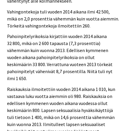
vähentynyt alle kolmannekseen.
Vahingontekoja tuli vuoden 2014 aikana ilmi 42 500,
mikä on 2,0 prosenttia vähemmän kuin vuotta aiemmin.
Törkeitä vahingontekoja ilmoitettiin 260.
Pahoinpitelyrikoksia kirjattiin vuoden 2014 aikana
32 800, mikä on 2 600 tapausta (7,3 prosenttia)
vähemmän kuin vuonna 2013. Edellisen kymmenen
vuoden aikana pahoinpitelyrikoksia on ollut
keskimäärin 33 800. Verrattuna vuoteen 2013 törkeät
pahoinpitelyt vähenivät 8,7 prosentilla. Niitä tuli nyt
ilmi 1 650.
Raiskauksia ilmoitettiin vuoden 2014 aikana 1 010, kun
vastaava luku vuotta aiemmin oli 980. Raiskauksia on
edellisen kymmenen vuoden aikana vuodessa ollut
keskimäärin 800. Lapsen seksuaalisia hyväksikäyttöjä
tuli tietoon 1 400, mikä on 14,6 prosenttia vähemmän
kuin vuonna 2013. Ilmitulleet lapsen seksuaaliset