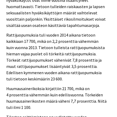
hyväksikäytöt ovat viime vuosina lisääntyneet
huomattavasti. Tietoon tulleiden raiskausten ja lapsen
seksuaalisten hyväksikäyttöjen määrät vaihtelevat
vuosittain paljonkin. Yksittäiset rikosilmoitukset voivat
sisältää usean osateon käsittäviä tapahtumasarjoja.
Rattijuopumuksia tuli vuoden 2014 aikana tietoon
kaikkiaan 17 700, mikä on 2,2 prosenttia vähemmän
kuin vuonna 2013. Tietoon tulleista rattijuopumuksista
hieman vajaa puolet oli törkeitä rattijuopumuksia.
Törkeät rattijuopumukset vähenivät 7,8 prosenttia ja
muut rattijuopumukset lisääntyivät 3,5 prosenttia.
Edellisen kymmenen vuoden aikana rattijuopumuksia
tuli tietoon keskimäärin 23 600.
Huumausainerikoksia kirjattiin 21 700, mikä on
4 prosenttia vähemmän kuin edellisvuonna. Törkeiden
huumausainerikosten määrä väheni 7,7 prosenttia. Niitä
tuli ilmi 1 100.
Tilaston esittämistapa on uudistettu vuoden