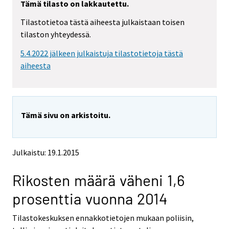
Tämä tilasto on lakkautettu.
e
e
m
m
Tilastotietoa tästä aiheesta julkaistaan toisen
o
o
tilaston yhteydessä.
v
v
i
i
5.4.2022 jälkeen julkaistuja tilastotietoja tästä
n
n
g
g
aiheesta
t
t
o
o
a
a
n
n
Tämä sivu on arkistoitu.
o
o
t
t
h
h
e
e
Julkaistu: 19.1.2015
r
r
s
s
Rikosten määrä väheni 1,6
e
e
r
r
prosenttia vuonna 2014
v
v
i
i
Tilastokeskuksen ennakkotietojen mukaan poliisin,
c
c
e
e