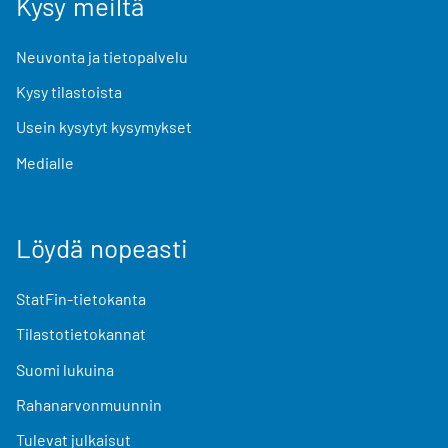
Kysy meiltä
Neuvonta ja tietopalvelu
Kysy tilastoista
Usein kysytyt kysymykset
Medialle
Löydä nopeasti
StatFin-tietokanta
Tilastotietokannat
Suomi lukuina
Rahanarvonmuunnin
Tulevat julkaisut