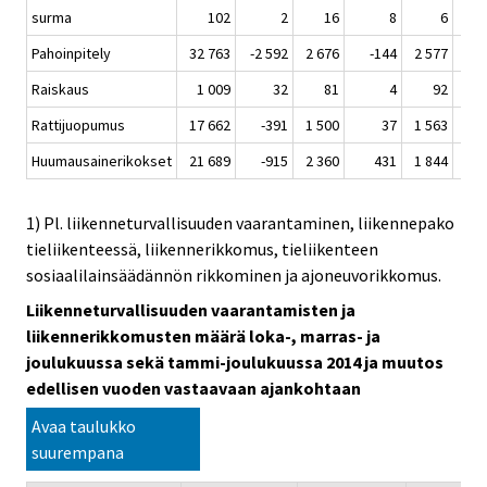
surma
102
2
16
8
6
Pahoinpitely
32 763
-2 592
2 676
-144
2 577
-
Raiskaus
1 009
32
81
4
92
Rattijuopumus
17 662
-391
1 500
37
1 563
Huumausainerikokset
21 689
-915
2 360
431
1 844
-
1) Pl. liikenneturvallisuuden vaarantaminen, liikennepako
tieliikenteessä, liikennerikkomus, tieliikenteen
sosiaalilainsäädännön rikkominen ja ajoneuvorikkomus.
Liikenneturvallisuuden vaarantamisten ja
liikennerikkomusten määrä loka-, marras- ja
joulukuussa sekä tammi-joulukuussa 2014 ja muutos
edellisen vuoden vastaavaan ajankohtaan
Avaa taulukko
suurempana