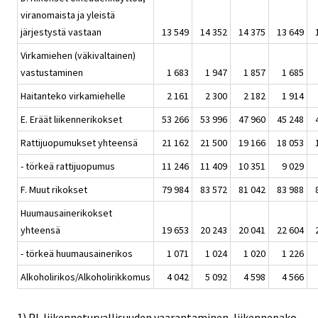
viranomaista ja yleistä
järjestystä vastaan
13 549
14 352
14 375
13 649
Virkamiehen (väkivaltainen)
vastustaminen
1 683
1 947
1 857
1 685
Haitanteko virkamiehelle
2 161
2 300
2 182
1 914
E. Eräät liikennerikokset
53 266
53 996
47 960
45 248
Rattijuopumukset yhteensä
21 162
21 500
19 166
18 053
- törkeä rattijuopumus
11 246
11 409
10 351
9 029
F. Muut rikokset
79 984
83 572
81 042
83 988
Huumausainerikokset
yhteensä
19 653
20 243
20 041
22 604
- törkeä huumausainerikos
1 071
1 024
1 020
1 226
Alkoholirikos/Alkoholirikkomus
4 042
5 092
4 598
4 566
1) Pl. liikenneturvallisuuden vaarantaminen, liikennepako