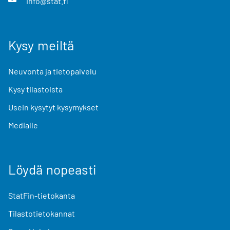
info@stat.fi
Kysy meiltä
Neuvonta ja tietopalvelu
Kysy tilastoista
Usein kysytyt kysymykset
Medialle
Löydä nopeasti
StatFin-tietokanta
Tilastotietokannat