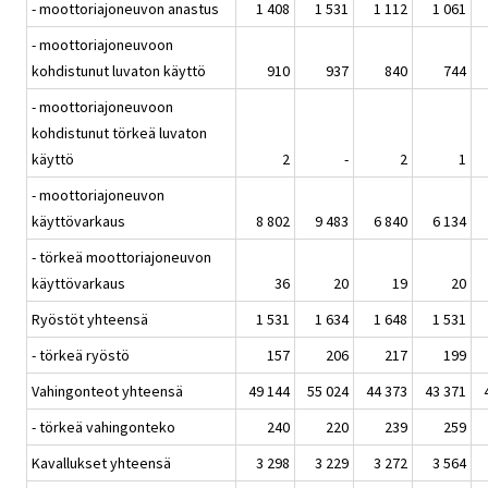
- moottoriajoneuvon anastus
1 408
1 531
1 112
1 061
- moottoriajoneuvoon
kohdistunut luvaton käyttö
910
937
840
744
- moottoriajoneuvoon
kohdistunut törkeä luvaton
käyttö
2
-
2
1
- moottoriajoneuvon
käyttövarkaus
8 802
9 483
6 840
6 134
- törkeä moottoriajoneuvon
käyttövarkaus
36
20
19
20
Ryöstöt yhteensä
1 531
1 634
1 648
1 531
- törkeä ryöstö
157
206
217
199
Vahingonteot yhteensä
49 144
55 024
44 373
43 371
- törkeä vahingonteko
240
220
239
259
Kavallukset yhteensä
3 298
3 229
3 272
3 564