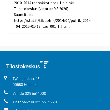
2010-2014 (ennakkotieto) . Helsinki:
Tilastokeskus [viitattu: 9.8.2026].
Saantitapa:
https://stat.fi/til/polrik/2014/04/polrik_2014
_04_2015-01-19_tau_001_fi.html
Työpajankatu
13
00580
Helsinki
Vaihde
029 551 1000
Tietopalvelu
029 551 2220