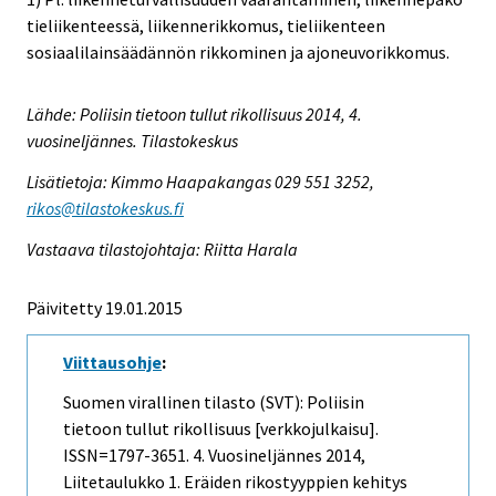
tieliikenteessä, liikennerikkomus, tieliikenteen
sosiaalilainsäädännön rikkominen ja ajoneuvorikkomus.
Lähde: Poliisin tietoon tullut rikollisuus 2014, 4.
vuosineljännes. Tilastokeskus
Lisätietoja: Kimmo Haapakangas 029 551 3252,
rikos@tilastokeskus.fi
Vastaava tilastojohtaja: Riitta Harala
Päivitetty 19.01.2015
Viittausohje
:
Suomen virallinen tilasto (SVT): Poliisin
tietoon tullut rikollisuus [verkkojulkaisu].
ISSN=1797-3651.
4. Vuosineljännes
2014,
Liitetaulukko 1. Eräiden rikostyyppien kehitys