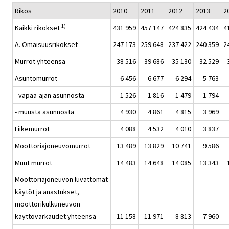
Rikos
2010
2011
2012
2013
2
1)
Kaikki rikokset
431 959
457 147
424 835
424 434
4
A. Omaisuusrikokset
247 173
259 648
237 422
240 359
2
Murrot yhteensä
38 516
39 686
35 130
32 529
Asuntomurrot
6 456
6 677
6 294
5 763
- vapaa-ajan asunnosta
1 526
1 816
1 479
1 794
- muusta asunnosta
4 930
4 861
4 815
3 969
Liikemurrot
4 088
4 532
4 010
3 837
Moottoriajoneuvomurrot
13 489
13 829
10 741
9 586
Muut murrot
14 483
14 648
14 085
13 343
Moottoriajoneuvon luvattomat
käytöt ja anastukset,
moottorikulkuneuvon
käyttövarkaudet yhteensä
11 158
11 971
8 813
7 960