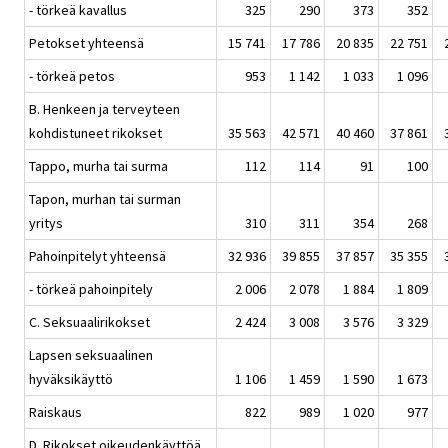
- törkeä kavallus
325
290
373
352
Petokset yhteensä
15 741
17 786
20 835
22 751
- törkeä petos
953
1 142
1 033
1 096
B. Henkeen ja terveyteen
kohdistuneet rikokset
35 563
42 571
40 460
37 861
Tappo, murha tai surma
112
114
91
100
Tapon, murhan tai surman
yritys
310
311
354
268
Pahoinpitelyt yhteensä
32 936
39 855
37 857
35 355
- törkeä pahoinpitely
2 006
2 078
1 884
1 809
C. Seksuaalirikokset
2 424
3 008
3 576
3 329
Lapsen seksuaalinen
hyväksikäyttö
1 106
1 459
1 590
1 673
Raiskaus
822
989
1 020
977
D. Rikokset oikeudenkäyttöä,