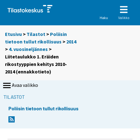
Valikko
Haku
Etusivu
>
Tilastot
>
Poliisin
tietoon tullut rikollisuus
>
2014
>
4. vuosineljännes
>
Liitetaulukko 1. Eräiden
rikostyyppien kehitys 2010-
2014 (ennakkotieto)
Avaa valikko
TILASTOT
Poliisin tietoon tullut rikollisuus