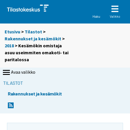
Valikko
Haku
Etusivu
>
Tilastot
>
Rakennukset ja kesämökit
>
2018
> Kesämökin omistaja
asuu useimmiten omakoti- tai
paritalossa
Avaa valikko
TILASTOT
Rakennukset ja kesämökit
Y
Y
o
o
u
u
a
a
r
r