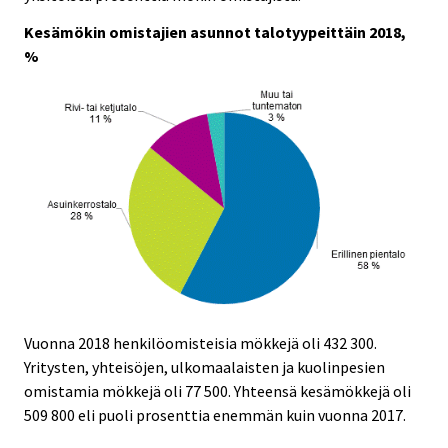
e
e
.
.
Kesämökin omistajien asunnot talotyypeittäin 2018,
%
Vuonna 2018 henkilöomisteisia mökkejä oli 432 300.
Yritysten, yhteisöjen, ulkomaalaisten ja kuolinpesien
omistamia mökkejä oli 77 500. Yhteensä kesämökkejä oli
509 800 eli puoli prosenttia enemmän kuin vuonna 2017.