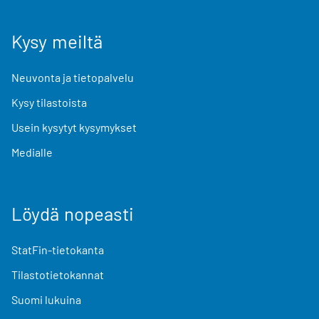
Kysy meiltä
Neuvonta ja tietopalvelu
Kysy tilastoista
Usein kysytyt kysymykset
Medialle
Löydä nopeasti
StatFin-tietokanta
Tilastotietokannat
Suomi lukuina