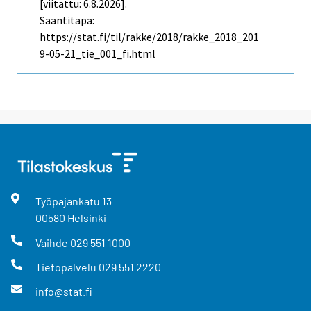
[viitattu: 6.8.2026].
Saantitapa:
https://stat.fi/til/rakke/2018/rakke_2018_201
9-05-21_tie_001_fi.html
Työpajankatu
13
00580
Helsinki
Vaihde
029 551 1000
Tietopalvelu
029 551 2220
info@stat.fi