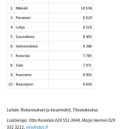
2.
Mikkeli
10 536
3.
Parainen
8 820
4.
Lohja
8 516
5.
Savonlinna
8 455
6.
Hämeenlinna
8 368
7.
Kouvola
7 785
8.
Salo
7 071
9.
Kuusamo
6 902
10.
Raasepori
6 636
Lähde: Rakennukset ja kesämökit, Tilastokeskus
Lisätietoja: Otto Kannisto 029 551 3044, Marja Hermiö 029
551 3211,
info@stat.fi