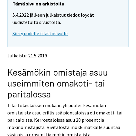
e
e
Tämä sivu on arkistoitu.
m
m
5.4.2022 jälkeen julkaistut tiedot löydät
o
o
v
v
uudistetulta sivustolta.
i
i
Siirry uudelle tilastosivulle
n
n
g
g
t
t
o
o
Julkaistu: 21.5.2019
a
a
n
n
Kesämökin omistaja asuu
o
o
t
t
useimmiten omakoti- tai
h
h
e
e
paritalossa
r
r
s
s
Tilastokeskuksen mukaan yli puolet kesämökin
e
e
omistajista asuu erillisissä pientaloissa eli omakoti- tai
r
r
v
v
paritaloissa. Kerrostaloissa asuu 28 prosenttia
i
i
mökinomistajista. Rivitalosta mökkimatkalle suuntaa
c
c
yksitoista prosenttia mökin omistajista.