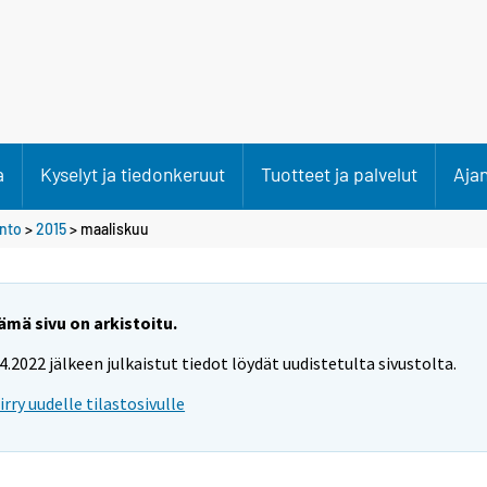
a
Kyselyt ja tiedonkeruut
Tuotteet ja palvelut
Aja
anto
>
2015
>
maaliskuu
ämä sivu on arkistoitu.
.4.2022 jälkeen julkaistut tiedot löydät uudistetulta sivustolta.
iirry uudelle tilastosivulle