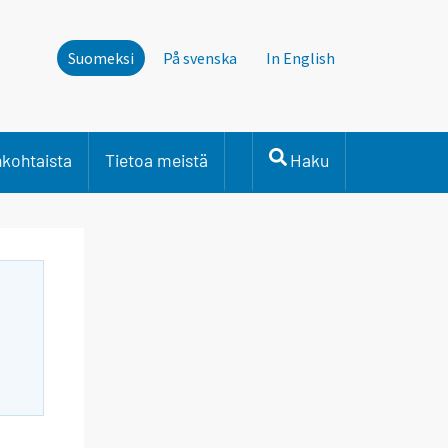
Suomeksi
På svenska
In English
nkohtaista
Tietoa meistä
Haku