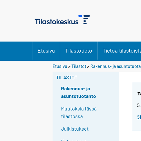
Etusivu
Tilastotieto
Tietoa tilastoist
Etusivu
>
Tilastot
>
Rakennus- ja asuntotuot
TILASTOT
Rakennus- ja
T
asuntotuotanto
5
Muutoksia tässä
tilastossa
S
Julkistukset