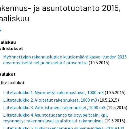
kennus- ja asuntotuotanto 2015,
aaliskuu
5
aliskuu
ulkistukset
Myönnettyjen rakennuslupien kuutiomäärä kasvoi vuoden 2015
ensimmäisellä neljänneksellä 4 prosenttia
(19.5.2015)
aulukot
Liitetaulukot
Liitetaulukko 1. Myönnetyt rakennusluvat, 1000 m3
(19.5.2015)
Liitetaulukko 2. Aloitetut rakennukset, 1000 m3
(19.5.2015)
Liitetaulukko 3. Valmistuneet rakennukset, 1000 m3
(19.5.2015)
Liitetaulukko 4. Asuntotuotanto talotyypeittäin, kpl,
myönnetyt rakennusluvat ja aloitetut rakennukset
(19.5.2015)
Liitetaulukko 5. Uudisrakentamisen volyymi-indeksi 2010=100