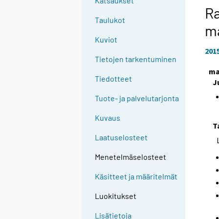
Katsaukset
Ra
Taulukot
m
Kuviot
201
Tietojen tarkentuminen
ma
Tiedotteet
J
Tuote- ja palvelutarjonta
Kuvaus
T
Laatuselosteet
Menetelmäselosteet
Käsitteet ja määritelmät
Luokitukset
Lisätietoja