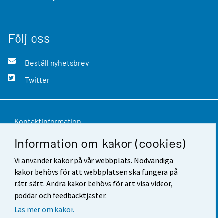
Följ oss
Beställ nyhetsbrev
Twitter
Kontaktinformation
Information om kakor (cookies)
Respons
Vi använder kakor på vår webbplats. Nödvändiga
Användarvillkor
kakor behövs för att webbplatsen ska fungera på
Dataskydd
rätt sätt. Andra kakor behövs för att visa videor,
poddar och feedbacktjäster.
Tillgänglighet
Läs mer om kakor.