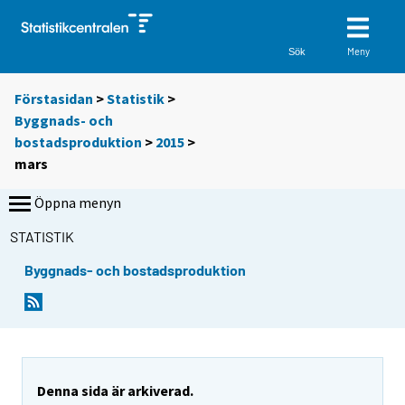
Meny
Sök
Förstasidan
>
Statistik
>
Byggnads- och
bostadsproduktion
>
2015
>
mars
Öppna menyn
STATISTIK
Byggnads- och bostadsproduktion
Denna sida är arkiverad.