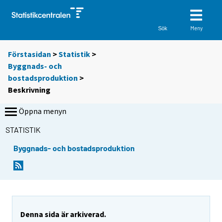
Meny
Sök
Förstasidan
>
Statistik
>
Byggnads- och
bostadsproduktion
>
Beskrivning
Öppna menyn
STATISTIK
Byggnads- och bostadsproduktion
Denna sida är arkiverad.