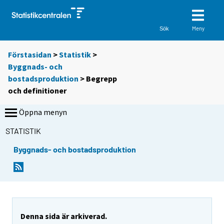
Meny
Sök
Förstasidan
>
Statistik
>
Byggnads- och
bostadsproduktion
> Begrepp
och definitioner
Öppna menyn
STATISTIK
Byggnads- och bostadsproduktion
Denna sida är arkiverad.