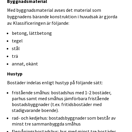
Byggnadsmaterial
Med byggnadsmaterial avses det material som
byggnadens bärande konstruktion i huvudsak är gjorda
av. Klassificeringen är följande:
betong, lättbetong
tegel
stål
trä
annat, okänt
Hustyp
Bostäder indelas enligt hustyp på följande sätt:
fristående småhus: bostadshus med 1-2 bostäder,
parhus samt med småhus jämförbara fristående
bostadsbyggnader (t.ex. fritidsbostäder med
stadigvarande boende).
rad- och kedjehus: bostadsbyggnader som består av
minst tre sammanbyggda småhus
flervåningsbostadshus: hus med minst tre bostäder,