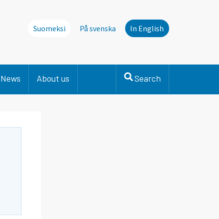
Suomeksi
På svenska
In English
News
About us
Search