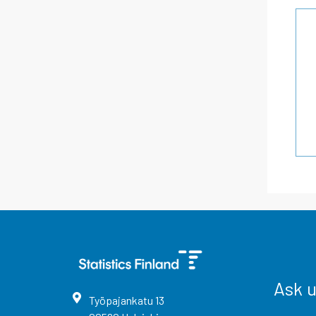
Ask 
Työpajankatu
13