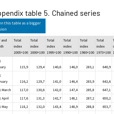
pendix table 5. Chained series
n this table as a bigger
sion
r and
Total
Total
Total
Total
Total
Total
th
index
index
index
index
index
index
2005=100
2000=100
1995=100
1990=100
1980=100
1973=100
1
uary
115,9
129,4
140,6
146,0
283,1
640,9
1
ruary
116,2
129,7
141,0
146,4
283,9
642,6
1 March
117,0
130,6
142,0
147,4
285,8
647,1
 April
117,6
131,3
142,7
148,1
287,2
650,2
1 May
118,2
132,0
143,4
148,9
288,8
653,7