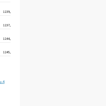
1239,0
1939,9
1237,9
1938,3
1244,8
1949,1
1245,1
1949,5
.fi