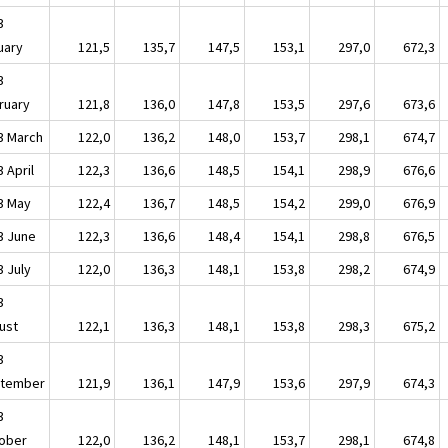
3
uary
121,5
135,7
147,5
153,1
297,0
672,3
3
ruary
121,8
136,0
147,8
153,5
297,6
673,6
3 March
122,0
136,2
148,0
153,7
298,1
674,7
 April
122,3
136,6
148,5
154,1
298,9
676,6
3 May
122,4
136,7
148,5
154,2
299,0
676,9
3 June
122,3
136,6
148,4
154,1
298,8
676,5
3 July
122,0
136,3
148,1
153,8
298,2
674,9
3
ust
122,1
136,3
148,1
153,8
298,3
675,2
3
tember
121,9
136,1
147,9
153,6
297,9
674,3
3
ober
122,0
136,2
148,1
153,7
298,1
674,8