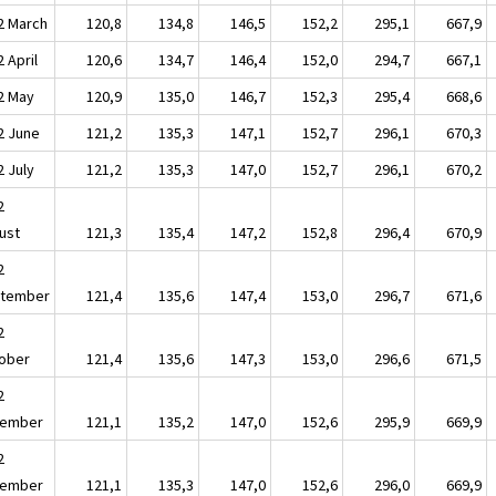
2 March
120,8
134,8
146,5
152,2
295,1
667,9
 April
120,6
134,7
146,4
152,0
294,7
667,1
2 May
120,9
135,0
146,7
152,3
295,4
668,6
2 June
121,2
135,3
147,1
152,7
296,1
670,3
2 July
121,2
135,3
147,0
152,7
296,1
670,2
2
ust
121,3
135,4
147,2
152,8
296,4
670,9
2
tember
121,4
135,6
147,4
153,0
296,7
671,6
2
ober
121,4
135,6
147,3
153,0
296,6
671,5
2
ember
121,1
135,2
147,0
152,6
295,9
669,9
2
ember
121,1
135,3
147,0
152,6
296,0
669,9