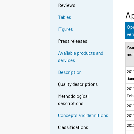
Reviews
Ap
Tables
Ope
Figures
ver
Press releases
Yea
Available products and
mon
services
201
Description
Jan
Quality descriptions
201
Feb
Methodological
descriptions
201
Concepts and definitions
2011
201
Classifications