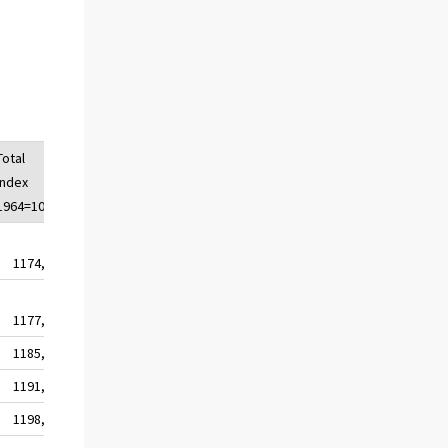
Total
Total
index
index
1964=100
1951=100
1174,7
1839,3
1177,9
1844,3
1185,9
1856,9
1191,8
1866,0
1198,1
1876,0