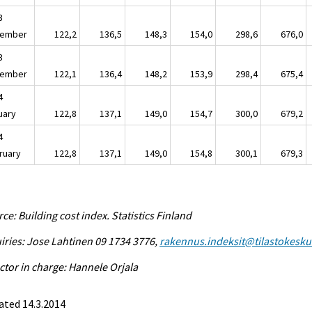
3
ember
122,2
136,5
148,3
154,0
298,6
676,0
3
ember
122,1
136,4
148,2
153,9
298,4
675,4
4
uary
122,8
137,1
149,0
154,7
300,0
679,2
4
ruary
122,8
137,1
149,0
154,8
300,1
679,3
ce: Building cost index. Statistics Finland
iries: Jose Lahtinen 09 1734 3776,
rakennus.indeksit@tilastokeskus
ctor in charge: Hannele Orjala
ated 14.3.2014