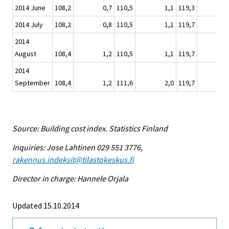
2014 June
108,2
0,7
110,5
1,1
119,3
2014 July
108,2
0,8
110,5
1,1
119,7
2014
August
108,4
1,2
110,5
1,1
119,7
2014
September
108,4
1,2
111,6
2,0
119,7
Source: Building cost index. Statistics Finland
Inquiries: Jose Lahtinen 029 551 3776,
rakennus.indeksit@tilastokeskus.fi
Director in charge: Hannele Orjala
Updated 15.10.2014