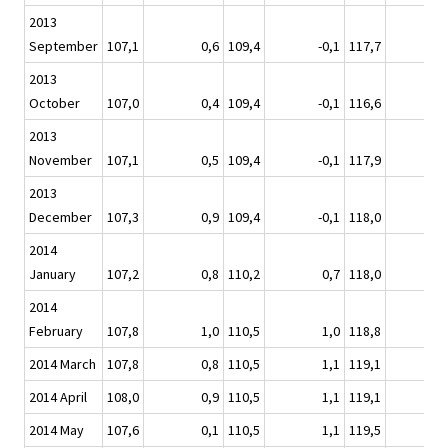
2013
September
107,1
0,6
109,4
-0,1
117,7
2013
October
107,0
0,4
109,4
-0,1
116,6
2013
November
107,1
0,5
109,4
-0,1
117,9
2013
December
107,3
0,9
109,4
-0,1
118,0
2014
January
107,2
0,8
110,2
0,7
118,0
2014
February
107,8
1,0
110,5
1,0
118,8
2014 March
107,8
0,8
110,5
1,1
119,1
2014 April
108,0
0,9
110,5
1,1
119,1
2014 May
107,6
0,1
110,5
1,1
119,5