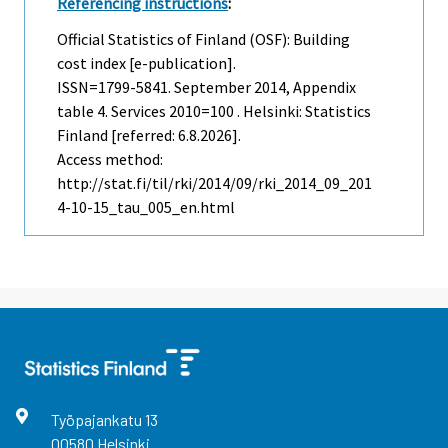
Referencing instructions
:
Official Statistics of Finland (OSF): Building
cost index [e-publication].
ISSN=1799-5841.
September
2014, Appendix
table 4. Services 2010=100 . Helsinki: Statistics
Finland [referred: 6.8.2026].
Access method:
http://stat.fi/til/rki/2014/09/rki_2014_09_201
4-10-15_tau_005_en.html
Työpajankatu
13
00580
Helsinki