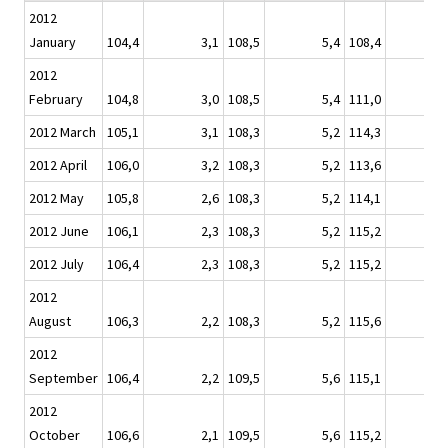
2012
January
104,4
3,1
108,5
5,4
108,4
2012
February
104,8
3,0
108,5
5,4
111,0
2012 March
105,1
3,1
108,3
5,2
114,3
2012 April
106,0
3,2
108,3
5,2
113,6
1
2012 May
105,8
2,6
108,3
5,2
114,1
2012 June
106,1
2,3
108,3
5,2
115,2
2012 July
106,4
2,3
108,3
5,2
115,2
2012
August
106,3
2,2
108,3
5,2
115,6
2012
September
106,4
2,2
109,5
5,6
115,1
2012
October
106,6
2,1
109,5
5,6
115,2