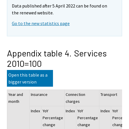
Data published after 5 April 2022 can be found on
the renewed website.
Go to the new statistics page
Appendix table 4. Services
2010=100
Open this table as a
bigger version
Year and
Insurance
Connection
Transport
month
charges
Index
YoY
Index
YoY
Index
YoY
Percentage
Percentage
Percenta
change
change
change