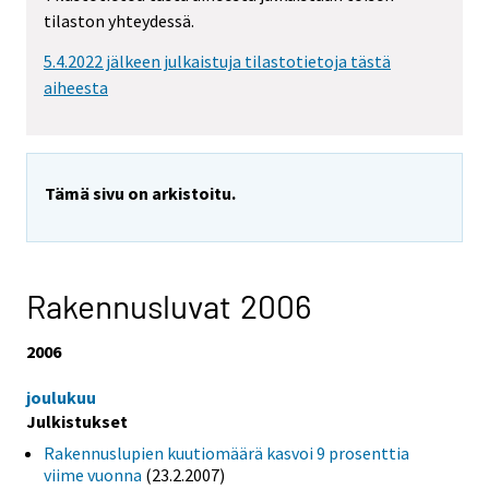
tilaston yhteydessä.
5.4.2022 jälkeen julkaistuja tilastotietoja tästä
aiheesta
Tämä sivu on arkistoitu.
Rakennusluvat 2006
2006
joulukuu
Julkistukset
Rakennuslupien kuutiomäärä kasvoi 9 prosenttia
viime vuonna
(23.2.2007)