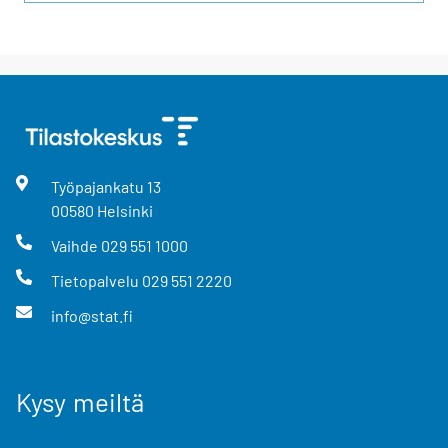
Työpajankatu
13
00580
Helsinki
Vaihde
029 551 1000
Tietopalvelu
029 551 2220
info@stat.fi
Kysy meiltä