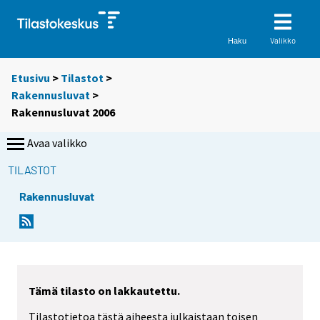
Valikko
Haku
Etusivu
>
Tilastot
>
Rakennusluvat
>
Rakennusluvat 2006
Avaa valikko
TILASTOT
Rakennusluvat
Tämä tilasto on lakkautettu.
Tilastotietoa tästä aiheesta julkaistaan toisen