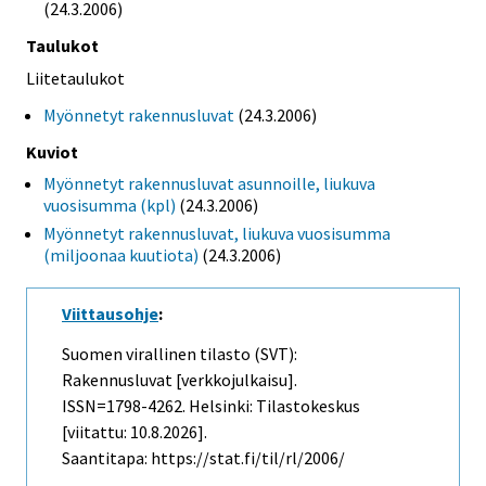
(24.3.2006)
Taulukot
Liitetaulukot
Myönnetyt rakennusluvat
(24.3.2006)
Kuviot
Myönnetyt rakennusluvat asunnoille, liukuva
vuosisumma (kpl)
(24.3.2006)
Myönnetyt rakennusluvat, liukuva vuosisumma
(miljoonaa kuutiota)
(24.3.2006)
Viittausohje
:
Suomen virallinen tilasto (SVT):
Rakennusluvat [verkkojulkaisu].
ISSN=1798-4262. Helsinki: Tilastokeskus
[viitattu: 10.8.2026].
Saantitapa: https://stat.fi/til/rl/2006/