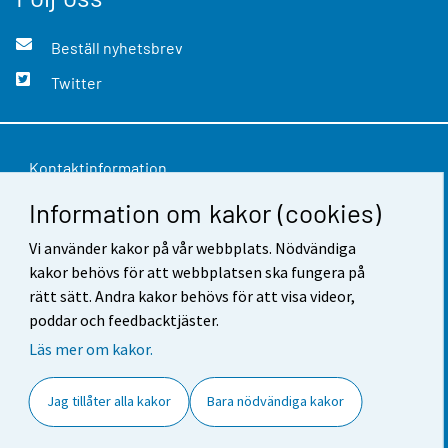
Beställ nyhetsbrev
Twitter
Kontaktinformation
Information om kakor (cookies)
Respons
Användarvillkor
Vi använder kakor på vår webbplats. Nödvändiga
kakor behövs för att webbplatsen ska fungera på
Dataskydd
rätt sätt. Andra kakor behövs för att visa videor,
poddar och feedbacktjäster.
Tillgänglighet
Läs mer om kakor.
Information om webbplatsen
Jag tillåter alla kakor
Bara nödvändiga kakor
Cookie-inställningar