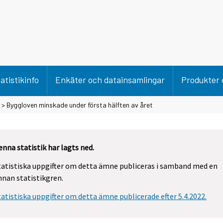
atistikinfo
Enkäter och datainsamlingar
Produkter 
> Byggloven minskade under första hälften av året
enna statistik har lagts ned.
tatistiska uppgifter om detta ämne publiceras i samband med en
nnan statistikgren.
tatistiska uppgifter om detta ämne publicerade efter 5.4.2022.