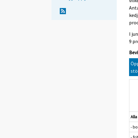
vilk
Ant
ked
proc
I ju
9 pr
Bevi
Öpp
stö
All
- b
- f