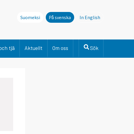
Suomeksi
På svenska
In English
This page is not avai
och tjä
Aktuellt
Om oss
Sök