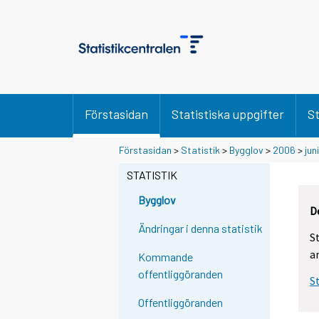
Förstasidan
Statistiska uppgifter
St
Förstasidan
>
Statistik
>
Bygglov
>
2006
>
juni
STATISTIK
Bygglov
D
Ändringar i denna statistik
S
a
Kommande
offentliggöranden
S
Offentliggöranden