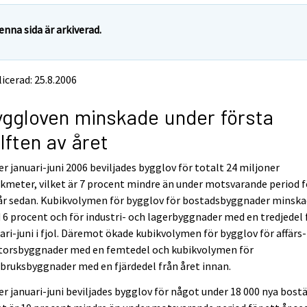
enna sida är arkiverad.
icerad: 25.8.2006
ggloven minskade under första
lften av året
r januari-juni 2006 beviljades bygglov för totalt 24 miljoner
kmeter, vilket är 7 procent mindre än under motsvarande period f
 år sedan. Kubikvolymen för bygglov för bostadsbyggnader minsk
6 procent och för industri- och lagerbyggnader med en tredjedel 
ari-juni i fjol. Däremot ökade kubikvolymen för bygglov för affärs
torsbyggnader med en femtedel och kubikvolymen för
bruksbyggnader med en fjärdedel från året innan.
r januari-juni beviljades bygglov för något under 18 000 nya bostä