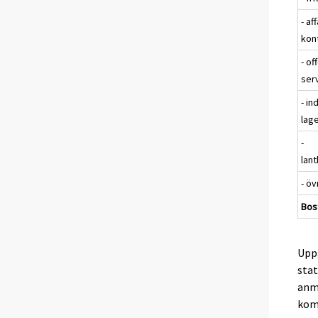
- af
kon
- of
ser
- in
lag
-
lan
- ö
Bos
Uppg
stat
anmä
kom