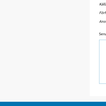
Käll
Förf
Ansv
Sen