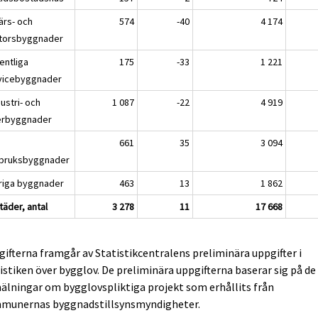
färs- och
574
-40
4 174
torsbyggnader
fentliga
175
-33
1 221
vicebyggnader
dustri- och
1 087
-22
4 919
erbyggnader
661
35
3 094
tbruksbyggnader
vriga byggnader
463
13
1 862
täder, antal
3 278
11
17 668
ifterna framgår av Statistikcentralens preliminära uppgifter i
istiken över bygglov. De preliminära uppgifterna baserar sig på de
lningar om bygglovspliktiga projekt som erhållits från
munernas byggnadstillsynsmyndigheter.