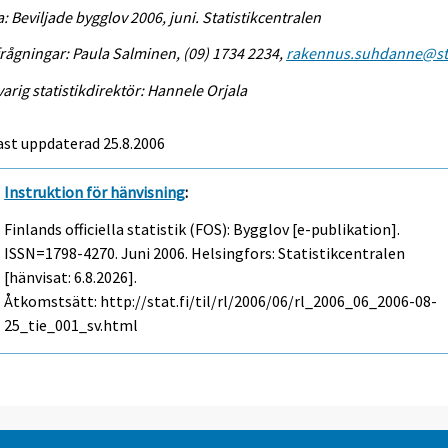
a: Beviljade bygglov 2006, juni. Statistikcentralen
rågningar: Paula Salminen, (09) 1734 2234,
rakennus.suhdanne@sta
arig statistikdirektör: Hannele Orjala
ast uppdaterad
25.8.2006
Instruktion för hänvisning
:
Finlands officiella statistik (FOS): Bygglov [e-publikation].
ISSN=1798-4270.
Juni
2006. Helsingfors: Statistikcentralen
[hänvisat: 6.8.2026].
Åtkomstsätt: http://stat.fi/til/rl/2006/06/rl_2006_06_2006-08-
25_tie_001_sv.html