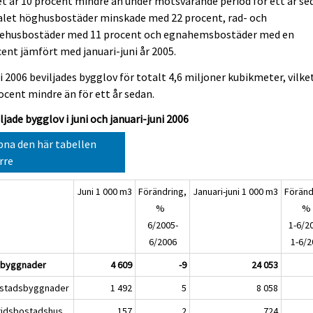
et är 10 procent mindre än under motsvarande period för ett år se
alet höghusbostäder minskade med 22 procent, rad- och
jehusbostäder med 11 procent och egnahemsbostäder med en
ent jämfört med januari-juni år 2005.
ni 2006 beviljades bygglov för totalt 4,6 miljoner kubikmeter, vilke
ocent mindre än för ett år sedan.
ljade bygglov i juni och januari-juni 2006
na den här tabellen
rre
Juni 1 000 m3
Förändring,
Januari-juni 1 000 m3
Föränd
%
6/2005-
1-6/20
6/2006
1-6/2
a byggnader
4 609
-9
24 053
ostadsbyggnader
1 492
5
8 058
ritidsbostadshus
157
2
724