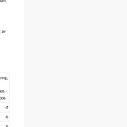
dan.
t är
ring,
%
05 -
006
-7
-6
6