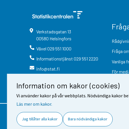
Fråg
Verkstadsgatan
13
00580
Helsingfors
Rådgivni
Växel
029 551 1000
Fråga om
Informationstjänst
029 551 2220
Vanliga f
info@stat.fi
För medi
Information om kakor (cookies)
Vi använder kakor på vår webbplats. Nödvändiga kakor beh
Läs mer om kakor.
Kontaktinformation
Respons
Jag tillåter alla kakor
Bara nödvändiga kakor