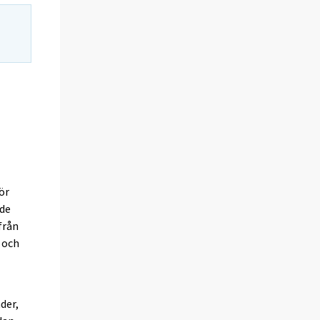
ör
ade
från
- och
der,