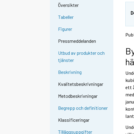
Översikter
D
Tabeller
Figurer
Publ
Pressmeddelanden
By
Utbud av produkter och
hä
tjänster
Beskrivning
Unde
kubi
Kvalitetsbeskrivningar
ett
med 
Metodbeskrivningar
janu
Begrepp och definitioner
kon
lant
Klassificeringar
Unde
Tilläggsuppgifter