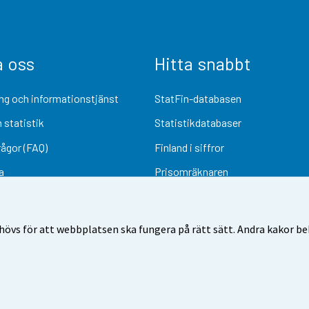
a oss
Hitta snabbt
ng och informationstjänst
StatFin-databasen
 statistik
Statistikdatabaser
rågor (FAQ)
Finland i siffror
a
Prisomräknaren
Kommande publiceringar
Undersökningsmaterial
övs för att webbplatsen ska fungera på rätt sätt. Andra kakor behö
Användarvillkor
Dataskydd
Tillgänglighet
Information om