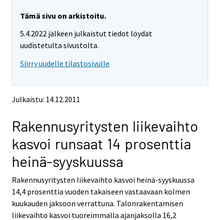
r
r
e
e
Tämä sivu on arkistoitu.
m
m
5.4.2022 jälkeen julkaistut tiedot löydät
o
o
v
v
uudistetulta sivustolta.
i
i
Siirry uudelle tilastosivulle
n
n
g
g
t
t
o
o
Julkaistu: 14.12.2011
a
a
n
n
Rakennusyritysten liikevaihto
o
o
t
t
kasvoi runsaat 14 prosenttia
h
h
e
e
heinä-syyskuussa
r
r
s
s
Rakennusyritysten liikevaihto kasvoi heinä-syyskuussa
e
e
14,4 prosenttia vuoden takaiseen vastaavaan kolmen
r
r
v
v
kuukauden jaksoon verrattuna. Talonrakentamisen
i
i
liikevaihto kasvoi tuoreimmalla ajanjaksolla 16,2