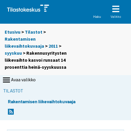
Valikko
Haku
Etusivu
>
Tilastot
>
Rakentamisen
liikevaihtokuvaaja
>
2011
>
syyskuu
> Rakennusyritysten
liikevaihto kasvoi runsaat 14
prosenttia heinä-syyskuussa
Avaa valikko
TILASTOT
Rakentamisen liikevaihtokuvaaja
Y
Y
o
o
u
u
a
a