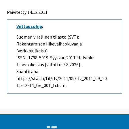
Päivitetty 14.12.2011
Viittausohje
:
Suomen virallinen tilasto (SVT):
Rakentamisen liikevaihtokuvaaja
[verkkojulkaisu].
ISSN=1798-5919.
Syyskuu
2011. Helsinki:
Tilastokeskus [viitattu: 7.8.2026].
Saantitapa:
https://stat.fi/til/rlv/2011/09/rlv_2011_09_20
11-12-14_tie_001_fi.html