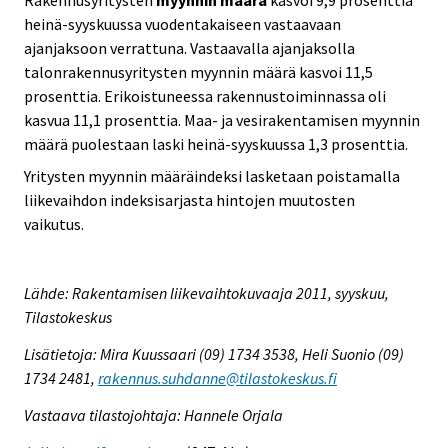
Rakennusyritysten
myynnin määrä
kasvoi 9,9 prosenttia
heinä-syyskuussa vuodentakaiseen vastaavaan
ajanjaksoon verrattuna. Vastaavalla ajanjaksolla
talonrakennusyritysten myynnin määrä kasvoi 11,5
prosenttia. Erikoistuneessa rakennustoiminnassa oli
kasvua 11,1 prosenttia. Maa- ja vesirakentamisen myynnin
määrä puolestaan laski heinä-syyskuussa 1,3 prosenttia.
Yritysten myynnin määräindeksi lasketaan poistamalla
liikevaihdon indeksisarjasta hintojen muutosten
vaikutus.
Lähde: Rakentamisen liikevaihtokuvaaja 2011, syyskuu,
Tilastokeskus
Lisätietoja: Mira Kuussaari (09) 1734 3538, Heli Suonio (09)
1734 2481,
rakennus.suhdanne@tilastokeskus.fi
Vastaava tilastojohtaja: Hannele Orjala