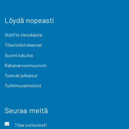
Löydä nopeasti
StatFin-tietokanta
Tilastotietokannat
Suomi lukuina
Rahanarvonmuunnin
Tulevat julkaisut
Tutkimusaineistot
Seuraa meitä
Tilaa uutisviesti