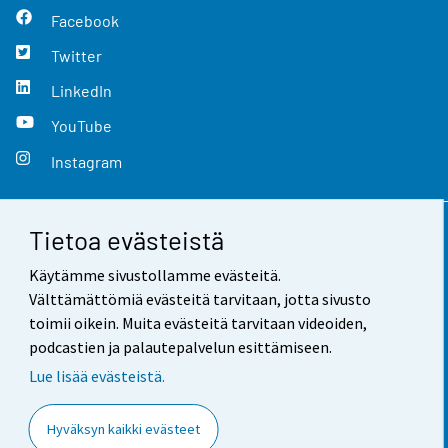
Facebook
Twitter
LinkedIn
YouTube
Instagram
Tietoa evästeistä
Yhteystiedot
Käytämme sivustollamme evästeitä.
Palaute
Välttämättömiä evästeitä tarvitaan, jotta sivusto
toimii oikein. Muita evästeitä tarvitaan videoiden,
Käyttöehdot
podcastien ja palautepalvelun esittämiseen.
Tietosuoja
Lue lisää evästeistä.
Saavutettavuus
Hyväksyn kaikki evästeet
Tietoa sivustosta