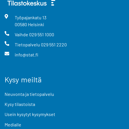
Työpajankatu
13
00580
Helsinki
Vaihde
029 551 1000
Tietopalvelu
029 551 2220
info@stat.fi
Kysy meiltä
Neuvonta ja tietopalvelu
Kysy tilastoista
Usein kysytyt kysymykset
Medialle