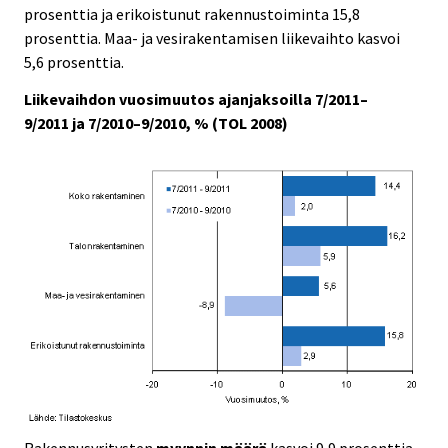
c
c
prosenttia ja erikoistunut rakennustoiminta 15,8
e
e
prosenttia. Maa- ja vesirakentamisen liikevaihto kasvoi
.
.
5,6 prosenttia.
Liikevaihdon vuosimuutos ajanjaksoilla 7/2011–
9/2011 ja 7/2010–9/2010, % (TOL 2008)