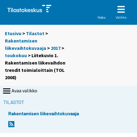
Valikko
Haku
Etusivu
>
Tilastot
>
Rakentamisen
liikevaihtokuvaaja
>
2017
>
toukokuu
> Liitekuvio 1.
Rakentamisen liikevaihdon
trendit toimialoittain (TOL
2008)
Avaa valikko
TILASTOT
Rakentamisen liikevaihtokuvaaja