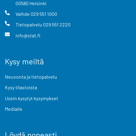
00580
Helsinki
Vaihde
029 551 1000
Tietopalvelu
029 551 2220
info@stat.fi
Kysy meiltä
Neuvonta ja tietopalvelu
Kysy tilastoista
Usein kysytyt kysymykset
Medialle
Löydä nopeasti