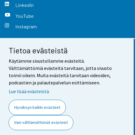
LinkedIn
YouTube
Instagram
Tietoa evästeistä
Yhteystiedot
Käytämme sivustollamme evästeitä.
Palaute
Välttämättömiä evästeitä tarvitaan, jotta sivusto
toimii oikein. Muita evästeitä tarvitaan videoiden,
Käyttöehdot
podcastien ja palautepalvelun esittämiseen.
Tietosuoja
Lue lisää evästeistä.
Saavutettavuus
Hyväksyn kaikki evästeet
Tietoa sivustosta
Vain välttämättömät evästeet
Evästeasetukset