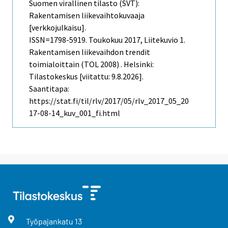
Suomen virallinen tilasto (SVT):
Rakentamisen liikevaihtokuvaaja
[verkkojulkaisu].
ISSN=1798-5919.
Toukokuu
2017, Liitekuvio 1.
Rakentamisen liikevaihdon trendit
toimialoittain (TOL 2008) . Helsinki:
Tilastokeskus [viitattu: 9.8.2026].
Saantitapa:
https://stat.fi/til/rlv/2017/05/rlv_2017_05_20
17-08-14_kuv_001_fi.html
Työpajankatu
13