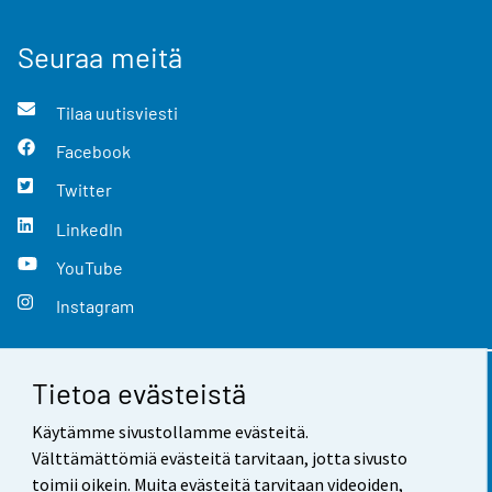
Seuraa meitä
Tilaa uutisviesti
Facebook
Twitter
LinkedIn
YouTube
Instagram
Tietoa evästeistä
Yhteystiedot
Käytämme sivustollamme evästeitä.
Palaute
Välttämättömiä evästeitä tarvitaan, jotta sivusto
toimii oikein. Muita evästeitä tarvitaan videoiden,
Käyttöehdot