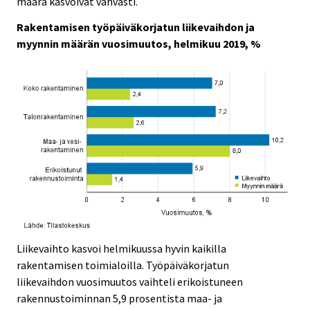
määrä kasvoivat vahvasti.
c
c
e
e
Rakentamisen työpäiväkorjatun liikevaihdon ja
.
.
myynnin määrän vuosimuutos, helmikuu 2019, %
Liikevaihto kasvoi helmikuussa hyvin kaikilla
rakentamisen toimialoilla. Työpäiväkorjatun
liikevaihdon vuosimuutos vaihteli erikoistuneen
rakennustoiminnan 5,9 prosentista maa- ja