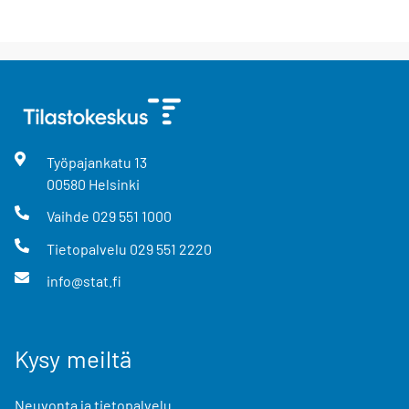
Työpajankatu
13
00580
Helsinki
Vaihde
029 551 1000
Tietopalvelu
029 551 2220
info@stat.fi
Kysy meiltä
Neuvonta ja tietopalvelu