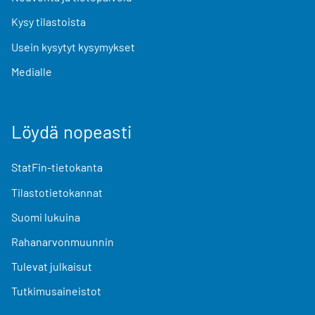
Kysy tilastoista
Usein kysytyt kysymykset
Medialle
Löydä nopeasti
StatFin-tietokanta
Tilastotietokannat
Suomi lukuina
Rahanarvonmuunnin
Tulevat julkaisut
Tutkimusaineistot