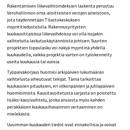
Rakentamisen liikevaihtoindeksien laskenta perustuu
Verohallinnon oma-aloitteisten verojen aineistoon,
jota täydennetään Tilastokeskuksen
myyntitiedustelulla. Rakennusyritysten
kuukausittaisissa liikevaihdoissa voi olla isojakin
vaihteluita laskutuskäytännöistä johtuen. Suurten
projektien loppulasku voi näkyä myyntinä yhdellä
kuukaudella, vaikka projektia varten on työskennelty
useita kuukausia tai vuosia.
Työpäiväkorjaus huomioi arkipäivien lukumäärän
vaihtelusta aiheutuvat tekijät. Tämä tarkoittaa
kuukausien pituuksien, eri viikonpäivien ja juhlapäivien
huomioimista. Kausitasoitetusta sarjasta on poistettu
lisäksi kausivaihtelu, jonka ansiosta myös kahden
peräkkäisen kuukausihavainnon vertaaminen on
mielekästä.
Uusimman kuukauden tiedot ovat ennakollisia ja voivat