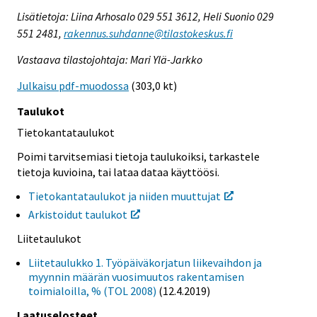
Lisätietoja: Liina Arhosalo 029 551 3612, Heli Suonio 029
551 2481,
rakennus.suhdanne@tilastokeskus.fi
Vastaava tilastojohtaja: Mari Ylä-Jarkko
Julkaisu pdf-muodossa
(303,0 kt)
Taulukot
Tietokantataulukot
Poimi tarvitsemiasi tietoja taulukoiksi, tarkastele
tietoja kuvioina, tai lataa dataa käyttöösi.
Tietokantataulukot ja niiden muuttujat
Arkistoidut taulukot
Liitetaulukot
Liitetaulukko 1. Työpäiväkorjatun liikevaihdon ja
myynnin määrän vuosimuutos rakentamisen
toimialoilla, % (TOL 2008)
(12.4.2019)
Laatuselosteet