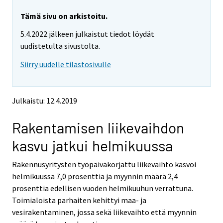
r
r
e
e
Tämä sivu on arkistoitu.
m
m
5.4.2022 jälkeen julkaistut tiedot löydät
o
o
v
v
uudistetulta sivustolta.
i
i
Siirry uudelle tilastosivulle
n
n
g
g
t
t
o
o
Julkaistu: 12.4.2019
a
a
n
n
Rakentamisen liikevaihdon
o
o
t
t
kasvu jatkui helmikuussa
h
h
e
e
Rakennusyritysten työpäiväkorjattu liikevaihto kasvoi
r
r
s
s
helmikuussa 7,0 prosenttia ja myynnin määrä 2,4
e
e
prosenttia edellisen vuoden helmikuuhun verrattuna.
r
r
Toimialoista parhaiten kehittyi maa- ja
v
v
vesirakentaminen, jossa sekä liikevaihto että myynnin
i
i