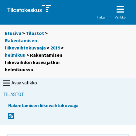
Valikko
Haku
Etusivu
>
Tilastot
>
Rakentamisen
liikevaihtokuvaaja
>
2019
>
helmikuu
> Rakentamisen
liikevaihdon kasvu jatkui
helmikuussa
Avaa valikko
TILASTOT
Rakentamisen liikevaihtokuvaaja
Y
Y
o
o
u
u
a
a