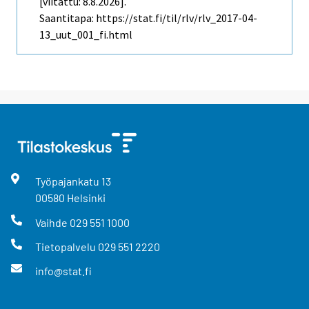
[viitattu: 8.8.2026].
Saantitapa: https://stat.fi/til/rlv/rlv_2017-04-
13_uut_001_fi.html
Työpajankatu
13
00580
Helsinki
Vaihde
029 551 1000
Tietopalvelu
029 551 2220
info@stat.fi