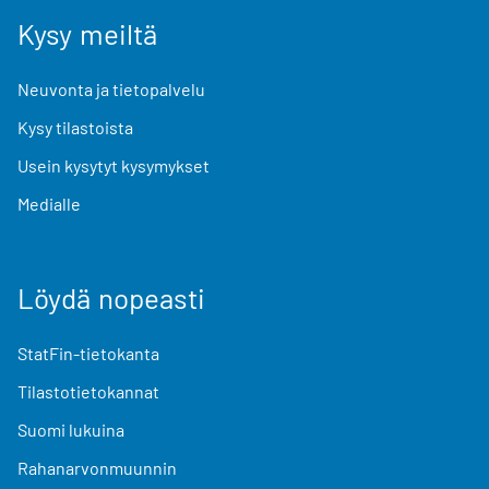
Kysy meiltä
Neuvonta ja tietopalvelu
Kysy tilastoista
Usein kysytyt kysymykset
Medialle
Löydä nopeasti
StatFin-tietokanta
Tilastotietokannat
Suomi lukuina
Rahanarvonmuunnin