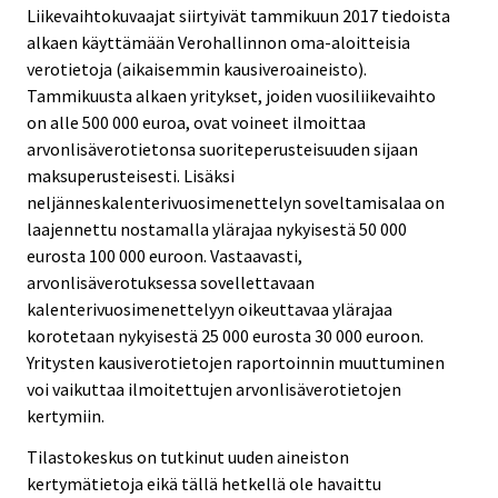
u
Liikevaihtokuvaajat siirtyivät tammikuun 2017 tiedoista
u
alkaen käyttämään Verohallinnon oma-aloitteisia
n
verotietoja (aikaisemmin kausiveroaineisto).
.
Tammikuusta alkaen yritykset, joiden vuosiliikevaihto
on alle 500 000 euroa, ovat voineet ilmoittaa
arvonlisäverotietonsa suoriteperusteisuuden sijaan
maksuperusteisesti. Lisäksi
neljänneskalenterivuosimenettelyn soveltamisalaa on
laajennettu nostamalla ylärajaa nykyisestä 50 000
eurosta 100 000 euroon. Vastaavasti,
arvonlisäverotuksessa sovellettavaan
kalenterivuosimenettelyyn oikeuttavaa ylärajaa
korotetaan nykyisestä 25 000 eurosta 30 000 euroon.
Yritysten kausiverotietojen raportoinnin muuttuminen
voi vaikuttaa ilmoitettujen arvonlisäverotietojen
kertymiin.
Tilastokeskus on tutkinut uuden aineiston
kertymätietoja eikä tällä hetkellä ole havaittu