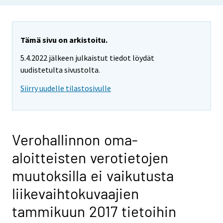
i
i
r
r
Tämä sivu on arkistoitu.
y
5.4.2022 jälkeen julkaistut tiedot löydät
t
uudistetulta sivustolta.
t
o
Siirry uudelle tilastosivulle
i
s
e
e
Verohallinnon oma-
n
aloitteisten verotietojen
p
a
muutoksilla ei vaikutusta
l
liikevaihtokuvaajien
v
e
tammikuun 2017 tietoihin
l