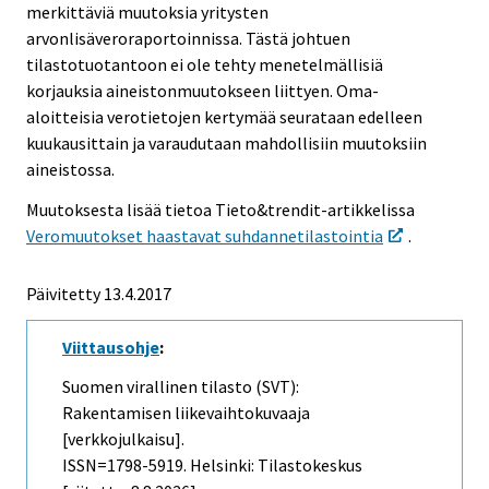
merkittäviä muutoksia yritysten
arvonlisäveroraportoinnissa. Tästä johtuen
tilastotuotantoon ei ole tehty menetelmällisiä
korjauksia aineistonmuutokseen liittyen. Oma-
aloitteisia verotietojen kertymää seurataan edelleen
kuukausittain ja varaudutaan mahdollisiin muutoksiin
aineistossa.
Muutoksesta lisää tietoa Tieto&trendit-artikkelissa
Veromuutokset haastavat suhdannetilastointia
.
Päivitetty 13.4.2017
Viittausohje
:
Suomen virallinen tilasto (SVT):
Rakentamisen liikevaihtokuvaaja
[verkkojulkaisu].
ISSN=1798-5919. Helsinki: Tilastokeskus