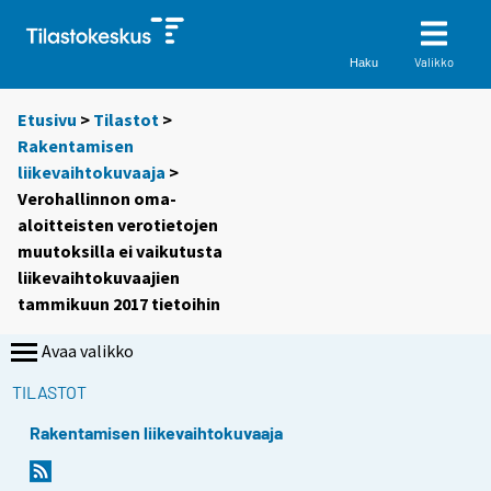
Valikko
Haku
Etusivu
>
Tilastot
>
Rakentamisen
liikevaihtokuvaaja
>
Verohallinnon oma-
aloitteisten verotietojen
muutoksilla ei vaikutusta
liikevaihtokuvaajien
tammikuun 2017 tietoihin
Avaa valikko
TILASTOT
Rakentamisen liikevaihtokuvaaja
S