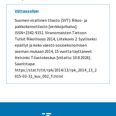
Viittausohje
:
Suomen virallinen tilasto (SVT): Rikos- ja
pakkokeinotilasto [verkkojulkaisu].
ISSN=2342-9151.
Viranomaisten Tietoon
Tullut Rikollisuus
2014, Liitekuvio 2. Syylliseksi
epäillyt ja koko väestö sosioekonomisen
aseman mukaan 2014, 15 vuotta täyttäneet .
Helsinki: Tilastokeskus [viitattu: 10.8.2026].
Saantitapa:
https://stat.fi/til/rpk/2014/13/rpk_2014_13_2
015-03-31_kuv_002_fi.html