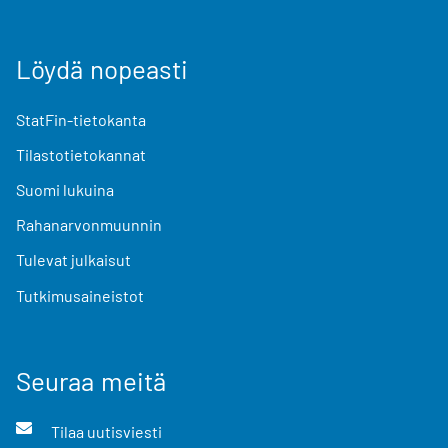
Löydä nopeasti
StatFin-tietokanta
Tilastotietokannat
Suomi lukuina
Rahanarvonmuunnin
Tulevat julkaisut
Tutkimusaineistot
Seuraa meitä
Tilaa uutisviesti