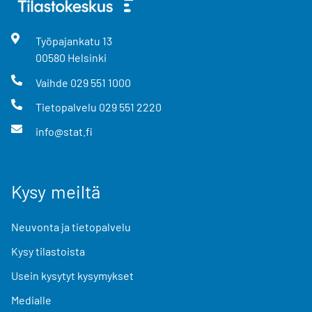
Työpajankatu
13
00580
Helsinki
Vaihde
029 551 1000
Tietopalvelu
029 551 2220
info@stat.fi
Kysy meiltä
Neuvonta ja tietopalvelu
Kysy tilastoista
Usein kysytyt kysymykset
Medialle