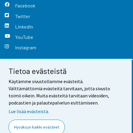
Facebook
Twitter
LinkedIn
YouTube
Instagram
Tietoa evästeistä
Yhteystiedot
Käytämme sivustollamme evästeitä.
Palaute
Välttämättömiä evästeitä tarvitaan, jotta sivusto
toimii oikein. Muita evästeitä tarvitaan videoiden,
Käyttöehdot
podcastien ja palautepalvelun esittämiseen.
Tietosuoja
Lue lisää evästeistä.
Saavutettavuus
Hyväksyn kaikki evästeet
Tietoa sivustosta