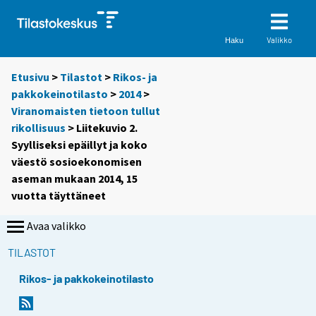
Valikko
Haku
Etusivu
>
Tilastot
>
Rikos- ja
pakkokeinotilasto
>
2014
>
Viranomaisten tietoon tullut
rikollisuus
> Liitekuvio 2.
Syylliseksi epäillyt ja koko
väestö sosioekonomisen
aseman mukaan 2014, 15
vuotta täyttäneet
Avaa valikko
TILASTOT
Rikos- ja pakkokeinotilasto