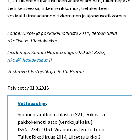
1) Pl. liikenneturvallisuuden vaarantaminen, liikennepako
tieliikenteessä, liikennerikkomus, tieliikenteen
sosiaalilainsäädännön rikkominen ja ajoneuvorikkomus.
Lähde: Rikos- ja pakkokeinotilasto 2014, tietoon tullut
rikollisuus. Tilastokeskus
Lisätietoja: Kimmo Haapakangas 029 551 3252,
rikos@tilastokeskus.fi
Vastaava tilastojohtaja: Riitta Harala
Päivitetty 31.3.2015
Viittausohje
:
Suomen virallinen tilasto (SVT): Rikos- ja
pakkokeinotilasto [verkkojulkaisu].
ISSN=2342-9151.
Viranomaisten Tietoon
Tullut Rikollisuus
2014, Liitetaulukko 3.