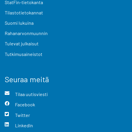
StatFin-tietokanta
Tilastotietokannat
Suomi lukuina
Rahanarvonmuunnin
Tulevat julkaisut
Tutkimusaineistot
Seuraa meitä
Tilaa uutisviesti
Facebook
Twitter
LinkedIn