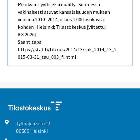
Rikoksiin syylliseksi epäillyt Suomessa
vakinaisesti asuvat kansalaisuuden mukaan
vuosina 2010–2014, osuus 1 000 asukasta
kohden . Helsinki: Tilastokeskus [viitattu:
8.8.2026].
Saantitapa:
https://stat.fi/til/rpk/2014/13/rpk_2014_13_2
015-03-31_tau_003_fi.html
Työpajankatu
13
00580
Helsinki