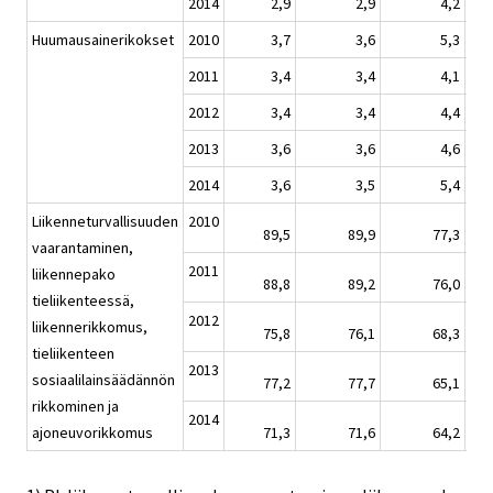
2014
2,9
2,9
4,2
Huumausainerikokset
2010
3,7
3,6
5,3
2011
3,4
3,4
4,1
2012
3,4
3,4
4,4
2013
3,6
3,6
4,6
2014
3,6
3,5
5,4
Liikenneturvallisuuden
2010
89,5
89,9
77,3
vaarantaminen,
2011
liikennepako
88,8
89,2
76,0
tieliikenteessä,
2012
liikennerikkomus,
75,8
76,1
68,3
tieliikenteen
2013
sosiaalilainsäädännön
77,2
77,7
65,1
rikkominen ja
2014
ajoneuvorikkomus
71,3
71,6
64,2