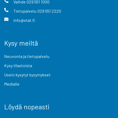
Vaihde
029 551 1000
Tietopalvelu
029 551 2220
info@stat.fi
Kysy meiltä
Neuvonta ja tietopalvelu
Kysy tilastoista
Usein kysytyt kysymykset
Medialle
Löydä nopeasti