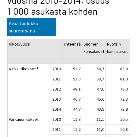
vuosina 2010–2014, osuus
1 000 asukasta kohden
Avaa taulukko
suurempana
Rikos/vuosi
Yhteensä
Suomen
Ruotsin
Ulk
kansalaiset
kansalaiset
kan
1)
Kaikki rikokset
2010
51,7
50,7
83,0
2011
51,8
50,7
81,9
2012
48,1
47,0
78,9
2013
46,7
45,6
72,8
2014
44,7
43,5
73,9
Varkausrikokset
2010
11,3
11,1
16,5
2011
11,2
11,0
16,8