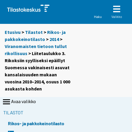
Valikko
Haku
Etusivu
>
Tilastot
>
Rikos- ja
pakkokeinotilasto
>
2014
>
Viranomaisten tietoon tullut
rikollisuus
> Liitetaulukko 3.
Rikoksiin syylliseksi epäillyt
Suomessa vakinaisesti asuvat
kansalaisuuden mukaan
vuosina 2010–2014, osuus 1 000
asukasta kohden
Avaa valikko
TILASTOT
Rikos- ja pakkokeinotilasto