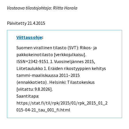
Vastaava tilastojohtaja: Riitta Harala
Päivitetty 21.4.2015
Viittausohje
:
Suomen virallinen tilasto (SVT): Rikos- ja
pakkokeinotilasto [verkkojulkaisu].
ISSN=2342-9151.
1. Vuosineljännes
2015,
Liitetaulukko 1. Eräiden rikostyyppien kehitys
tammi-maaliskuussa 2011–2015
(ennakkotieto) . Helsinki: Tilastokeskus
[viitattu: 9.8.2026].
Saantitapa:
https://stat.fi/til/rpk/2015/01/rpk_2015_01_2
015-04-21_tau_001_fi.html