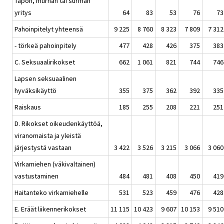
Tapon, murhan tai surman
yritys
64
83
53
76
73
Pahoinpitelyt yhteensä
9 225
8 760
8 323
7 809
7 312
- törkeä pahoinpitely
477
428
426
375
383
C. Seksuaalirikokset
662
1 061
821
744
746
Lapsen seksuaalinen
hyväksikäyttö
355
375
362
392
335
Raiskaus
185
255
208
221
251
D. Rikokset oikeudenkäyttöä,
viranomaista ja yleistä
järjestystä vastaan
3 422
3 526
3 215
3 066
3 060
Virkamiehen (väkivaltainen)
vastustaminen
484
481
408
450
419
Haitanteko virkamiehelle
531
523
459
476
428
E. Eräät liikennerikokset
11 115
10 423
9 607
10 153
9 510