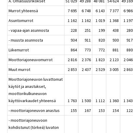
A. Omaisuusrikokset
51 029
49 288
48 081
54 624
49 169
Murrot yhteensä
7 695
6 748
6 143
7 377
6 986
Asuntomurrot
1 162
1 162
1 019
1 368
1 197
- vapaa-ajan asunnosta
228
251
199
438
280
- muusta asunnosta
934
911
820
930
917
Liikemurrot
864
773
772
881
880
Moottoriajoneuvomurrot
2 816
2 376
1 823
2 123
2 046
Muut murrot
2 853
2 437
2 529
3 005
2 863
Moottoriajoneuvon luvattomat
käytöt ja anastukset,
moottorikulkuneuvon
käyttövarkaudet yhteensä
1 763
1 500
1 112
1 360
1 343
- moottoriajoneuvon anastus
155
167
153
154
122
- moottoriajoneuvoon
kohdistunut (törkeä) luvaton