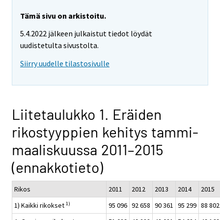
Tämä sivu on arkistoitu.
5.4.2022 jälkeen julkaistut tiedot löydät
uudistetulta sivustolta.
Siirry uudelle tilastosivulle
Liitetaulukko 1. Eräiden
rikostyyppien kehitys tammi-
maaliskuussa 2011–2015
(ennakkotieto)
Rikos
2011
2012
2013
2014
2015
1)
1) Kaikki rikokset
95 096
92 658
90 361
95 299
88 802