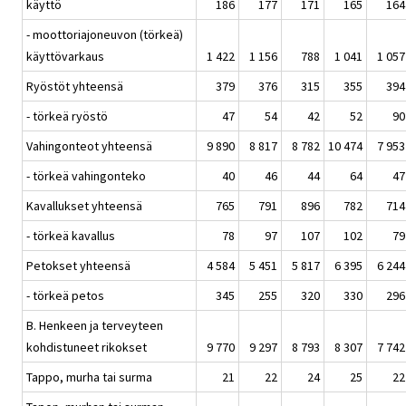
käyttö
186
177
171
165
164
- moottoriajoneuvon (törkeä)
käyttövarkaus
1 422
1 156
788
1 041
1 057
Ryöstöt yhteensä
379
376
315
355
394
- törkeä ryöstö
47
54
42
52
90
Vahingonteot yhteensä
9 890
8 817
8 782
10 474
7 953
- törkeä vahingonteko
40
46
44
64
47
Kavallukset yhteensä
765
791
896
782
714
- törkeä kavallus
78
97
107
102
79
Petokset yhteensä
4 584
5 451
5 817
6 395
6 244
- törkeä petos
345
255
320
330
296
B. Henkeen ja terveyteen
kohdistuneet rikokset
9 770
9 297
8 793
8 307
7 742
Tappo, murha tai surma
21
22
24
25
22