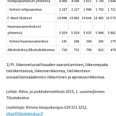
Rattijuopumukset yhteensä
4 088
4 048
3 815
3 740
3 846
- törkeä rattijuopumus
2 187
2 227
1 946
1 703
1 721
F. Muut rikokset
19 098
19 063
19 844
18 405
18 575
Huumausainerikokset
yhteensä
5 029
5 029
5 825
5 066
5 601
- törkeä huumausainerikos
241
268
294
265
275
Alkoholirikos/Alkoholirikkomus
720
732
790
622
470
1) Pl. liikenneturvallisuuden vaarantaminen, liikennepako
tieliikenteessä, liikennerikkomus, tieliikenteen
sosiaalilainsäädännön rikkominen ja ajoneuvorikkomus.
Lähde: Rikos- ja pakkokeinotilasto 2015, 1. vuosineljännes.
Tilastokeskus
Lisätietoja: Kimmo Haapakangas 029 551 3252,
rikos@tilastokeskus.fi