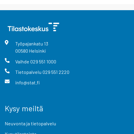
Työpajankatu
13
00580
Helsinki
Vaihde
029 551 1000
Tietopalvelu
029 551 2220
info@stat.fi
Kysy meiltä
Neuvonta ja tietopalvelu
Kysy tilastoista