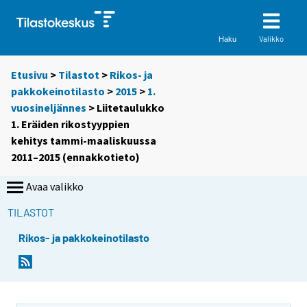
Valikko
Haku
Etusivu
>
Tilastot
>
Rikos- ja
pakkokeinotilasto
>
2015
>
1.
vuosineljännes
> Liitetaulukko
1. Eräiden rikostyyppien
kehitys tammi-maaliskuussa
2011–2015 (ennakkotieto)
Avaa valikko
TILASTOT
Rikos- ja pakkokeinotilasto