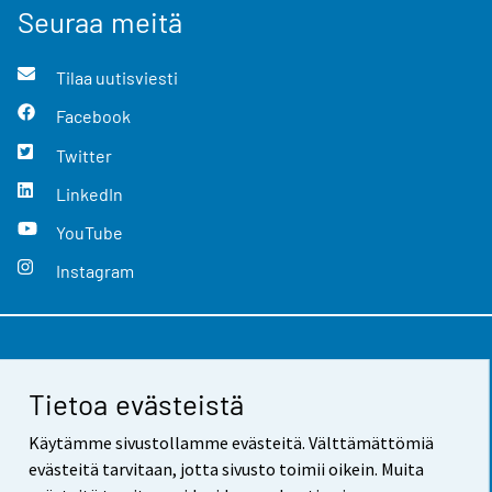
Seuraa meitä
Tilaa uutisviesti
Facebook
Twitter
LinkedIn
YouTube
Instagram
Yhteystiedot
Tietoa evästeistä
Palaute
Käytämme sivustollamme evästeitä. Välttämättömiä
Käyttöehdot
evästeitä tarvitaan, jotta sivusto toimii oikein. Muita