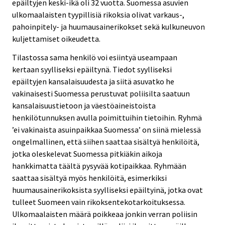
epäiltyjen keski-ikä oli 32 vuotta. Suomessa asuvien
ulkomaalaisten tyypillisiä rikoksia olivat varkaus-,
pahoinpitely- ja huumausainerikokset sekä kulkuneuvon
kuljettamiset oikeudetta.
Tilastossa sama henkilö voi esiintyä useampaan
kertaan syylliseksi epäiltynä. Tiedot syylliseksi
epäiltyjen kansalaisuudesta ja siitä asuvatko he
vakinaisesti Suomessa perustuvat poliisilta saatuun
kansalaisuustietoon ja väestöaineistoista
henkilötunnuksen avulla poimittuihin tietoihin. Ryhmä
’ei vakinaista asuinpaikkaa Suomessa’ on siinä mielessä
ongelmallinen, että siihen saattaa sisältyä henkilöitä,
jotka oleskelevat Suomessa pitkiäkin aikoja
hankkimatta täältä pysyvää kotipaikkaa. Ryhmään
saattaa sisältyä myös henkilöitä, esimerkiksi
huumausainerikoksista syylliseksi epäiltyinä, jotka ovat
tulleet Suomeen vain rikoksentekotarkoituksessa.
Ulkomaalaisten määrä poikkeaa jonkin verran poliisin