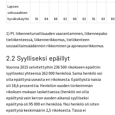
Lapsen
seksuaalinen
hyväksikäyttö
91
84
88
82
86
62
91
63
80
1) Pl. liikenneturvallisuuden vaarantaminen, liikennepako
tieliikenteessä, liikennerikkomus, tieliikenteen
sosiaalilainsäädännön rikkominen ja ajoneuvorikkomus.
2.2 Syylliseksi epäillyt
Vuonna 2015 selvitettyihin 236 500 rikokseen epäiltiin
syylliseksi yhteensä 262 000 henkilöä. Sama henkilö voi
olla epäiltynä useasta eri rikoksesta. Epäillyistä naisia
oli 18,6 prosenttia. Henkilön vuoden törkeimmän
rikoksen mukaan laskettaessa (henkilö voi olla
epäiltynä vain kerran vuoden aikana) syylliseksi
epäiltynä oli 95 000 eri henkilöä. Yksi henkilö oli siten
epäiltynä keskimäärin 2,5 rikoksesta. Tässä ei