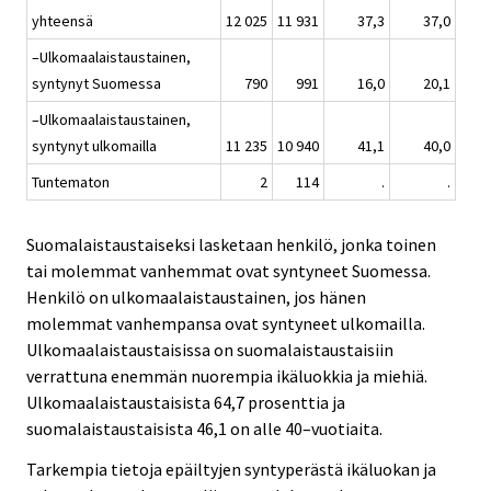
yhteensä
12 025
11 931
37,3
37,0
–Ulkomaalaistaustainen,
syntynyt Suomessa
790
991
16,0
20,1
–Ulkomaalaistaustainen,
syntynyt ulkomailla
11 235
10 940
41,1
40,0
Tuntematon
2
114
.
.
Suomalaistaustaiseksi lasketaan henkilö, jonka toinen
tai molemmat vanhemmat ovat syntyneet Suomessa.
Henkilö on ulkomaalaistaustainen, jos hänen
molemmat vanhempansa ovat syntyneet ulkomailla.
Ulkomaalaistaustaisissa on suomalaistaustaisiin
verrattuna enemmän nuorempia ikäluokkia ja miehiä.
Ulkomaalaistaustaisista 64,7 prosenttia ja
suomalaistaustaisista 46,1 on alle 40–vuotiaita.
Tarkempia tietoja epäiltyjen syntyperästä ikäluokan ja