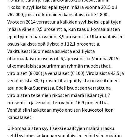
rikoksiin syylliseksi epäiltyjen määrä vuonna 2015 oli
262 000, joista ulkomaiden kansalaisia oli 31 800.
Vuoteen 2014 verrattuna kaikkien syylliseksi epäiltyjen
määrä väheni 0,5 prosenttia, kun taas ulkomaalaisten
epäiltyjen määrä väheni 3,9 prosenttia. Ulkomaalaisten
osuus kaikista epäillyistä oli 12,1 prosenttia.
Vakituisesti Suomessa asuvista epäillyistä
ulkomaalaisten osuus oli 6,2 prosenttia. Vuonna 2015
ulkomaalaisista suurimman ryhmän muodostivat
virolaiset (8 000) ja venäläiset (6 100). Virolaisista 43,5 ja
venäläisistä 30,0 prosentilla epäillyistä on vakituinen
asuinpaikka Suomessa. Edellisvuoteen verrattuna
virolaisten tekemien rikosten määrä lisääntyi 1,7
prosenttia ja venäläisten väheni 16,9 prosenttia.
Venäläisiin lasketaan myös entisen Neuvostoliiton
kansalaiset.
Ulkomaalaisten syylliseksi epäiltyjen määrän lasku
selittyy lähes kokonaan venäläisten epäiltyjen määrän