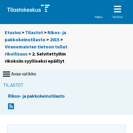
Valikko
Haku
Etusivu
>
Tilastot
>
Rikos- ja
pakkokeinotilasto
>
2015
>
Viranomaisten tietoon tullut
rikollisuus
> 2. Selvitettyihin
rikoksiin syylliseksi epäillyt
Avaa valikko
TILASTOT
Rikos- ja pakkokeinotilasto