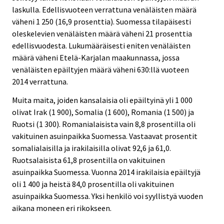
laskulla. Edellisvuoteen verrattuna venäläisten määrä
väheni 1 250 (16,9 prosenttia). Suomessa tilapäisesti
oleskelevien venäläisten määrä väheni 21 prosenttia
edellisvuodesta. Lukumääräisesti eniten venäläisten
määrä väheni Etelä-Karjalan maakunnassa, jossa
venäläisten epäiltyjen määrä väheni 630:llä vuoteen
2014 verrattuna.
Muita maita, joiden kansalaisia oli epäiltyinä yli 1 000
olivat Irak (1 900), Somalia (1 600), Romania (1 500) ja
Ruotsi (1 300). Romanialaisista vain 8,8 prosentilla oli
vakituinen asuinpaikka Suomessa. Vastaavat prosentit
somalialaisilla ja irakilaisilla olivat 92,6 ja 61,0.
Ruotsalaisista 61,8 prosentilla on vakituinen
asuinpaikka Suomessa. Vuonna 2014 irakilaisia epäiltyjä
oli 1 400 ja heistä 84,0 prosentilla oli vakituinen
asuinpaikka Suomessa. Yksi henkilö voi syyllistyä vuoden
aikana moneen eri rikokseen.