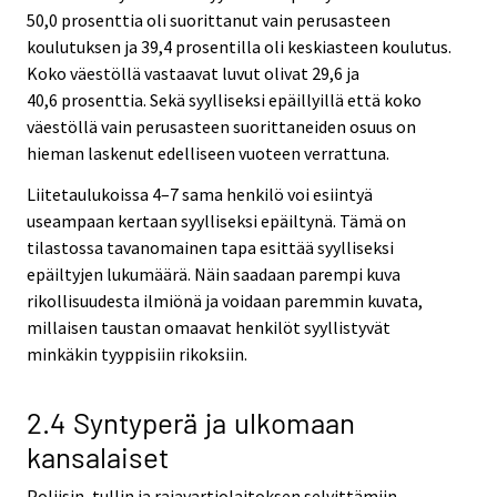
50,0 prosenttia oli suorittanut vain perusasteen
koulutuksen ja 39,4 prosentilla oli keskiasteen koulutus.
Koko väestöllä vastaavat luvut olivat 29,6 ja
40,6 prosenttia. Sekä syylliseksi epäillyillä että koko
väestöllä vain perusasteen suorittaneiden osuus on
hieman laskenut edelliseen vuoteen verrattuna.
Liitetaulukoissa 4–7 sama henkilö voi esiintyä
useampaan kertaan syylliseksi epäiltynä. Tämä on
tilastossa tavanomainen tapa esittää syylliseksi
epäiltyjen lukumäärä. Näin saadaan parempi kuva
rikollisuudesta ilmiönä ja voidaan paremmin kuvata,
millaisen taustan omaavat henkilöt syyllistyvät
minkäkin tyyppisiin rikoksiin.
2.4 Syntyperä ja ulkomaan
kansalaiset
Poliisin, tullin ja rajavartiolaitoksen selvittämiin