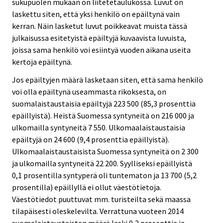
sukupuolen mukaan on liitetetaulukossa. Luvut on
laskettu siten, että yksi henkilö on epäiltynä vain
kerran. Näin lasketut luvut poikkeavat muista tässä
julkaisussa esitetyistä epäiltyjä kuvaavista luvuista,
joissa sama henkilö voi esiintyä vuoden aikana useita
kertoja epäiltynä.
Jos epäiltyjen määrä lasketaan siten, että sama henkilö
voi olla epäiltynä useammasta rikoksesta, on
suomalaistaustaisia epäiltyjä 223 500 (85,3 prosenttia
epäillyistä). Heistä Suomessa syntyneitä on 216 000 ja
ulkomailla syntyneitä 7 550. Ulkomaalaistaustaisia
epäiltyjä on 24 600 (9,4 prosenttia epäillyistä).
Ulkomaalaistaustaisista Suomessa syntyneitä on 2 300
ja ulkomailla syntyneitä 22 200. Syylliseksi epäillyistä
0,1 prosentilla syntyperä oli tuntematon ja 13 700 (5,2
prosentilla) epäillyllä ei ollut väestötietoja.
Väestötiedot puuttuvat mm. turisteilta sekä maassa
tilapäisesti oleskelevilta. Verrattuna vuoteen 2014