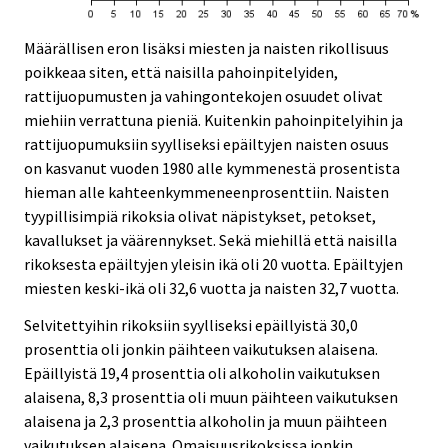
Määrällisen eron lisäksi miesten ja naisten rikollisuus
poikkeaa siten, että naisilla pahoinpitelyiden,
rattijuopumusten ja vahingontekojen osuudet olivat
miehiin verrattuna pieniä. Kuitenkin pahoinpitelyihin ja
rattijuopumuksiin syylliseksi epäiltyjen naisten osuus
on kasvanut vuoden 1980 alle kymmenestä prosentista
hieman alle kahteenkymmeneenprosenttiin. Naisten
tyypillisimpiä rikoksia olivat näpistykset, petokset,
kavallukset ja väärennykset. Sekä miehillä että naisilla
rikoksesta epäiltyjen yleisin ikä oli 20 vuotta. Epäiltyjen
miesten keski-ikä oli 32,6 vuotta ja naisten 32,7 vuotta.
Selvitettyihin rikoksiin syylliseksi epäillyistä 30,0
prosenttia oli jonkin päihteen vaikutuksen alaisena.
Epäillyistä 19,4 prosenttia oli alkoholin vaikutuksen
alaisena, 8,3 prosenttia oli muun päihteen vaikutuksen
alaisena ja 2,3 prosenttia alkoholin ja muun päihteen
vaikutuksen alaisena. Omaisuusrikoksissa jonkin