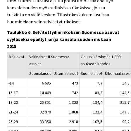
ilmoittamista luvuista, sillä poliisi ilmoittaa epäillyn
kansalaisuuden myös sellaisissa rikoksissa, joissa
tutkinta on vielä kesken. Tilastokeskuksen luvuissa
huomioidaan vain selvitetyt rikokset.
Taulukko 6. Selvitettyihin rikoksiin Suomessa asuvat
syylliseksi epäillyt iän ja kansalaisuuden mukaan
2015
Ikäluokat
Vakinaisesti Suomessa
Osuus ikäryhmän 1 000
asuvat
asukasta kohden
Suomalaiset
Ulkomaalaiset
Suomalaiset
Ulkomaalaiset
-14
6 685
473
7,7
14,3
15-17
14 469
742
83,3
142,5
18-20
25 351
1 322
134,4
215,7
21-24
32 070
1 868
122,4
143,5
25-29
33 350
2 918
107,5
99,2