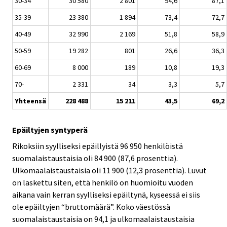
30-34
30 580
2 801
94,6
87,1
35-39
23 380
1 894
73,4
72,7
40-49
32 990
2 169
51,8
58,9
50-59
19 282
801
26,6
36,3
60-69
8 000
189
10,8
19,3
70-
2 331
34
3,3
5,7
Yhteensä
228 488
15 211
43,5
69,2
Epäiltyjen syntyperä
Rikoksiin syylliseksi epäillyistä 96 950 henkilöistä
suomalaistaustaisia oli 84 900 (87,6 prosenttia).
Ulkomaalaistaustaisia oli 11 900 (12,3 prosenttia). Luvut
on laskettu siten, että henkilö on huomioitu vuoden
aikana vain kerran syylliseksi epäiltynä, kyseessä ei siis
ole epäiltyjen “bruttomäärä”. Koko väestössä
suomalaistaustaisia on 94,1 ja ulkomaalaistaustaisia