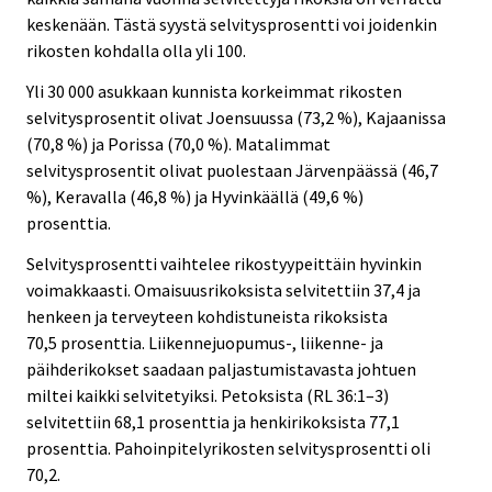
keskenään. Tästä syystä selvitysprosentti voi joidenkin
rikosten kohdalla olla yli 100.
Yli 30 000 asukkaan kunnista korkeimmat rikosten
selvitysprosentit olivat Joensuussa (73,2 %), Kajaanissa
(70,8 %) ja Porissa (70,0 %). Matalimmat
selvitysprosentit olivat puolestaan Järvenpäässä (46,7
%), Keravalla (46,8 %) ja Hyvinkäällä (49,6 %)
prosenttia.
Selvitysprosentti vaihtelee rikostyypeittäin hyvinkin
voimakkaasti. Omaisuusrikoksista selvitettiin 37,4 ja
henkeen ja terveyteen kohdistuneista rikoksista
70,5 prosenttia. Liikennejuopumus-, liikenne- ja
päihderikokset saadaan paljastumistavasta johtuen
miltei kaikki selvitetyiksi. Petoksista (RL 36:1–3)
selvitettiin 68,1 prosenttia ja henkirikoksista 77,1
prosenttia. Pahoinpitelyrikosten selvitysprosentti oli
70,2.