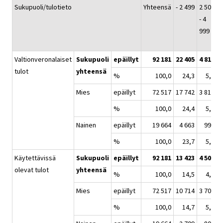
Sukupuoli/tulotieto
Yhteensä
- 2 499
2 500
5
- 4
9
999
Valtionveronalaiset
Sukupuoli
epäillyt
92 181
22 405
4 812
1
tulot
yhteensä
%
100,0
24,3
5,2
Mies
epäillyt
72 517
17 742
3 818
1
%
100,0
24,4
5,2
Nainen
epäillyt
19 664
4 663
994
%
100,0
23,7
5,0
Käytettävissä
Sukupuoli
epäillyt
92 181
13 423
4 506
1
olevat tulot
yhteensä
%
100,0
14,5
4,8
Mies
epäillyt
72 517
10 714
3 706
1
%
100,0
14,7
5,1