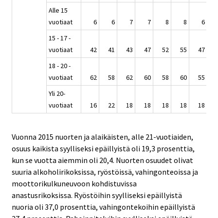
Alle 15
vuotiaat
6
6
7
7
8
8
6
15 - 17 -
vuotiaat
42
41
43
47
52
55
47
18 - 20 -
vuotiaat
62
58
62
60
58
60
55
Yli 20-
vuotiaat
16
22
18
18
18
18
18
Vuonna 2015 nuorten ja alaikäisten, alle 21-vuotiaiden,
osuus kaikista syylliseksi epäillyistä oli 19,3 prosenttia,
kun se vuotta aiemmin oli 20,4. Nuorten osuudet olivat
suuria alkoholirikoksissa, ryöstöissä, vahingonteoissa ja
moottorikulkuneuvoon kohdistuvissa
anastusrikoksissa. Ryöstöihin syylliseksi epäillyistä
nuoria oli 37,0 prosenttia, vahingontekoihin epäillyistä