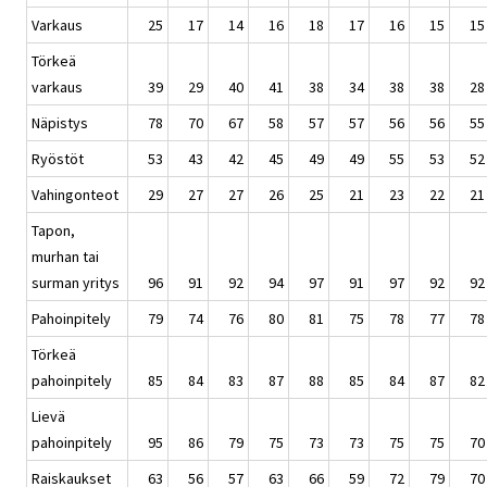
Varkaus
25
17
14
16
18
17
16
15
15
Törkeä
varkaus
39
29
40
41
38
34
38
38
28
Näpistys
78
70
67
58
57
57
56
56
55
Ryöstöt
53
43
42
45
49
49
55
53
52
Vahingonteot
29
27
27
26
25
21
23
22
21
Tapon,
murhan tai
surman yritys
96
91
92
94
97
91
97
92
92
Pahoinpitely
79
74
76
80
81
75
78
77
78
Törkeä
pahoinpitely
85
84
83
87
88
85
84
87
82
Lievä
pahoinpitely
95
86
79
75
73
73
75
75
70
Raiskaukset
63
56
57
63
66
59
72
79
70