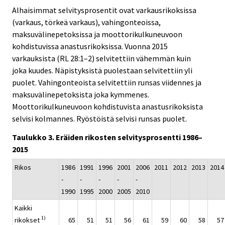
Alhaisimmat selvitysprosentit ovat varkausrikoksissa
(varkaus, törkeä varkaus), vahingonteoissa,
maksuvälinepetoksissa ja moottorikulkuneuvoon
kohdistuvissa anastusrikoksissa. Vuonna 2015
varkauksista (RL 28:1–2) selvitettiin vähemmän kuin
joka kuudes. Näpistyksistä puolestaan selvitettiin yli
puolet. Vahingonteoista selvitettiin runsas viidennes ja
maksuvälinepetoksista joka kymmenes.
Moottorikulkuneuvoon kohdistuvista anastusrikoksista
selvisi kolmannes. Ryöstöistä selvisi runsas puolet.
Taulukko 3. Eräiden rikosten selvitysprosentti 1986–
2015
Rikos
1986
1991
1996
2001
2006
2011
2012
2013
2014
-
-
-
-
-
1990
1995
2000
2005
2010
Kaikki
1)
rikokset
65
51
51
56
61
59
60
58
57