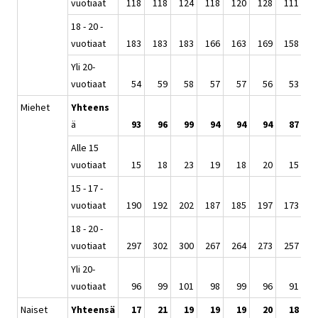
vuotiaat
118
118
124
118
120
128
111
1
18 - 20 -
vuotiaat
183
183
183
166
163
169
158
1
Yli 20-
vuotiaat
54
59
58
57
57
56
53
Miehet
Yhteens
ä
93
96
99
94
94
94
87
Alle 15
vuotiaat
15
18
23
19
18
20
15
15 - 17 -
vuotiaat
190
192
202
187
185
197
173
1
18 - 20 -
vuotiaat
297
302
300
267
264
273
257
2
Yli 20-
vuotiaat
96
99
101
98
99
96
91
Naiset
Yhteensä
17
21
19
19
19
20
18