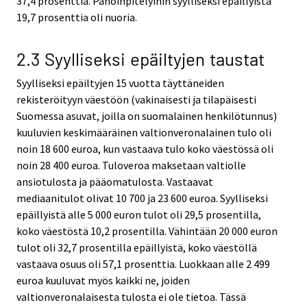
37,4 prosenttia. Pahoinpitelyihin syylliseksi epäillyistä
19,7 prosenttia oli nuoria.
2.3 Syylliseksi epäiltyjen taustat
Syylliseksi epäiltyjen 15 vuotta täyttäneiden
rekisteröityyn väestöön (vakinaisesti ja tilapäisesti
Suomessa asuvat, joilla on suomalainen henkilötunnus)
kuuluvien keskimääräinen valtionveronalainen tulo oli
noin 18 600 euroa, kun vastaava tulo koko väestössä oli
noin 28 400 euroa. Tuloveroa maksetaan valtiolle
ansiotulosta ja pääomatulosta. Vastaavat
mediaanitulot olivat 10 700 ja 23 600 euroa. Syylliseksi
epäillyistä alle 5 000 euron tulot oli 29,5 prosentilla,
koko väestöstä 10,2 prosentilla. Vähintään 20 000 euron
tulot oli 32,7 prosentilla epäillyistä, koko väestöllä
vastaava osuus oli 57,1 prosenttia. Luokkaan alle 2 499
euroa kuuluvat myös kaikki ne, joiden
valtionveronalaisesta tulosta ei ole tietoa. Tässä