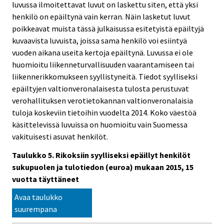
luvussa ilmoitettavat luvut on laskettu siten, että yksi
henkilö on epäiltynä vain kerran. Näin lasketut luvut
poikkeavat muista tässä julkaisussa esitetyistä epäiltyjä
kuvaavista luvuista, joissa sama henkilö voi esiintyä
vuoden aikana useita kertoja epäiltynä. Luvussa ei ole
huomioitu liikenneturvallisuuden vaarantamiseen tai
liikennerikkomukseen syyllistyneitä. Tiedot syylliseksi
epäiltyjen valtionveronalaisesta tulosta perustuvat
verohallituksen verotietokannan valtionveronalaisia
tuloja koskeviin tietoihin vuodelta 2014. Koko väestöä
käsittelevissä luvuissa on huomioitu vain Suomessa
vakituisesti asuvat henkilöt.
Taulukko 5. Rikoksiin syylliseksi epäillyt henkilöt
sukupuolen ja tulotiedon (euroa) mukaan 2015, 15
vuotta täyttäneet
Avaa taulukko
suurempana