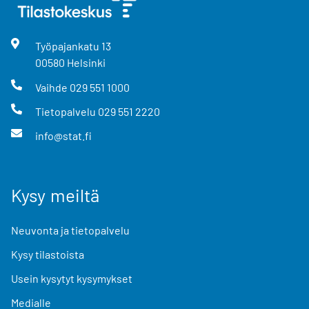
Työpajankatu
13
00580
Helsinki
Vaihde
029 551 1000
Tietopalvelu
029 551 2220
info@stat.fi
Kysy meiltä
Neuvonta ja tietopalvelu
Kysy tilastoista
Usein kysytyt kysymykset
Medialle