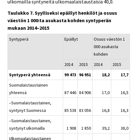
ulkomailla syntyneitä ulkomaalaistaustaisia 40,0.
Taulukko 7. Syylliseksi epäillyt henkilöt ja osuus
väestön 1 000:ta asukasta kohden syntyperän
mukaan 2014–2015
Syntyperä
Epäillyt
Osuus väestön 1
000 asukasta
kohden
2014
2015
2014
2015
Syntyperä yhteensä
99 473
96 951
18,2
17,7
Suomalaistaustainen
yhteensä
87 446
84 906
17,0
16,5
–Suomalaistaustainen,
syntynyt Suomessa
85 538
83 056
16,8
16,3
–Suomalaistaustainen,
syntynyt ulkomailla
1 908
1 850
39,2
38,0
Ulkomaalaistaustainen