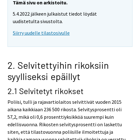
Tämä sivu on arkistoitu.
5.4.2022 jälkeen julkaistut tiedot löydät
uudistetulta sivustolta.
Siirry uudelle tilastosivulle
2. Selvitettyihin rikoksiin
syylliseksi epäillyt
2.1 Selvitetyt rikokset
Poliisi, tulli ja rajavartiolaitos selvittivät vuoden 2015
aikana kaikkiaan 236 500 rikosta. Selvitysprosentti oli
57,2, mikä oli 0,6 prosenttiyksikköä suurempi kuin
edellisvuonna. Rikosten selvitysprosentti on laskettu
siten, että tilastovuonna poliisille ilmoitettuja ja
kaikkia samana vuonna selvitettyjä rikoksia on verrattu