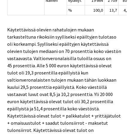
Nainen
epäillyt
19 664
2 709
800
%
100,0
13,7
4,0
Käytettävissä olevien rahatulojen mukaan
tarkasteltuna rikoksiin syylliseksi epäiltyjen tulotaso
oli korkeampi. Syylliseksi epäiltyjen käytettävissä
olevien tulojen mediaani on 70 prosenttia koko väestön
vastaavasta. Valtionveronalaisilla tuloilla osuus on
45 prosenttia. Alle 5 000 euron käytettävissä olevat
tulot oli 19,3 prosentilla epäillyistä kun
valtionveronalaisten tulojen mukaan tähän luokkaan
kuului 29,5 prosenttia epäillyistä. Koko väestöllä
vastaavat luvut ovat 8,5 ja 10,2 prosenttia. Yli 20 000
euron käytettävissä olevat tulot oli 30,2 prosentilla
epäillyistä ja 51,4 prosentilla koko väestöstä.
Käytettävissä olevat tulot = palkkatulot + yrittäjätulot
+ omaisuustulot + saadut tulonsiirrot - maksetut
tulonsiirrot. Käytettävissä olevat tulot on