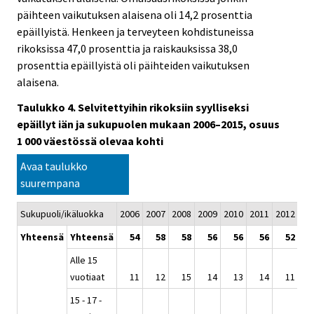
päihteen vaikutuksen alaisena oli 14,2 prosenttia
epäillyistä. Henkeen ja terveyteen kohdistuneissa
rikoksissa 47,0 prosenttia ja raiskauksissa 38,0
prosenttia epäillyistä oli päihteiden vaikutuksen
alaisena.
Taulukko 4. Selvitettyihin rikoksiin syylliseksi
epäillyt iän ja sukupuolen mukaan 2006–2015, osuus
1 000 väestössä olevaa kohti
Avaa taulukko
suurempana
Sukupuoli/ikäluokka
2006
2007
2008
2009
2010
2011
2012
20
Yhteensä
Yhteensä
54
58
58
56
56
56
52
Alle 15
vuotiaat
11
12
15
14
13
14
11
15 - 17 -