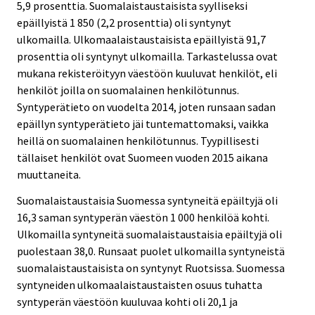
5,9 prosenttia. Suomalaistaustaisista syylliseksi
epäillyistä 1 850 (2,2 prosenttia) oli syntynyt
ulkomailla. Ulkomaalaistaustaisista epäillyistä 91,7
prosenttia oli syntynyt ulkomailla. Tarkastelussa ovat
mukana rekisteröityyn väestöön kuuluvat henkilöt, eli
henkilöt joilla on suomalainen henkilötunnus.
Syntyperätieto on vuodelta 2014, joten runsaan sadan
epäillyn syntyperätieto jäi tuntemattomaksi, vaikka
heillä on suomalainen henkilötunnus. Tyypillisesti
tällaiset henkilöt ovat Suomeen vuoden 2015 aikana
muuttaneita.
Suomalaistaustaisia Suomessa syntyneitä epäiltyjä oli
16,3 saman syntyperän väestön 1 000 henkilöä kohti.
Ulkomailla syntyneitä suomalaistaustaisia epäiltyjä oli
puolestaan 38,0. Runsaat puolet ulkomailla syntyneistä
suomalaistaustaisista on syntynyt Ruotsissa. Suomessa
syntyneiden ulkomaalaistaustaisten osuus tuhatta
syntyperän väestöön kuuluvaa kohti oli 20,1 ja