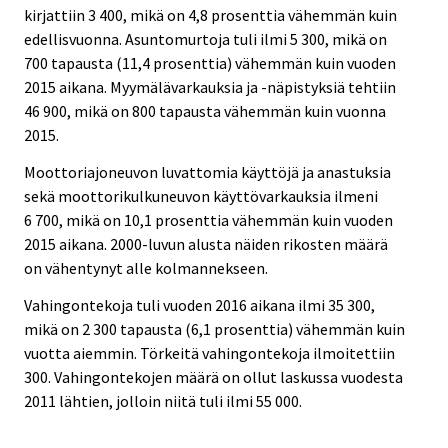
kirjattiin 3 400, mikä on 4,8 prosenttia vähemmän kuin
edellisvuonna. Asuntomurtoja tuli ilmi 5 300, mikä on
700 tapausta (11,4 prosenttia) vähemmän kuin vuoden
2015 aikana. Myymälävarkauksia ja -näpistyksiä tehtiin
46 900, mikä on 800 tapausta vähemmän kuin vuonna
2015.
Moottoriajoneuvon luvattomia käyttöjä ja anastuksia
sekä moottorikulkuneuvon käyttövarkauksia ilmeni
6 700, mikä on 10,1 prosenttia vähemmän kuin vuoden
2015 aikana. 2000-luvun alusta näiden rikosten määrä
on vähentynyt alle kolmannekseen.
Vahingontekoja tuli vuoden 2016 aikana ilmi 35 300,
mikä on 2 300 tapausta (6,1 prosenttia) vähemmän kuin
vuotta aiemmin. Törkeitä vahingontekoja ilmoitettiin
300. Vahingontekojen määrä on ollut laskussa vuodesta
2011 lähtien, jolloin niitä tuli ilmi 55 000.