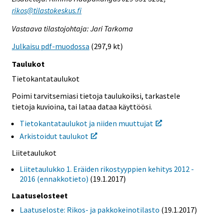
rikos@tilastokeskus.fi
Vastaava tilastojohtaja: Jari Tarkoma
Julkaisu pdf-muodossa
(297,9 kt)
Taulukot
Tietokantataulukot
Poimi tarvitsemiasi tietoja taulukoiksi, tarkastele
tietoja kuvioina, tai lataa dataa käyttöösi.
Tietokantataulukot ja niiden muuttujat
Arkistoidut taulukot
Liitetaulukot
Liitetaulukko 1. Eräiden rikostyyppien kehitys 2012 -
2016 (ennakkotieto)
(19.1.2017)
Laatuselosteet
Laatuseloste: Rikos- ja pakkokeinotilasto
(19.1.2017)