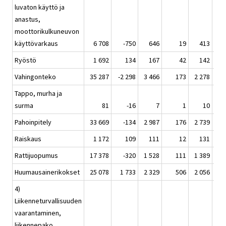
luvaton käyttö ja
anastus,
moottorikulkuneuvon
käyttövarkaus
6 708
-750
646
19
413
Ryöstö
1 692
134
167
42
142
Vahingonteko
35 287
-2 298
3 466
173
2 278
Tappo, murha ja
surma
81
-16
7
1
10
Pahoinpitely
33 669
-134
2 987
176
2 739
Raiskaus
1 172
109
111
12
131
Rattijuopumus
17 378
-320
1 528
111
1 389
Huumausainerikokset
25 078
1 733
2 329
506
2 056
4)
Liikenneturvallisuuden
vaarantaminen,
liikennepako