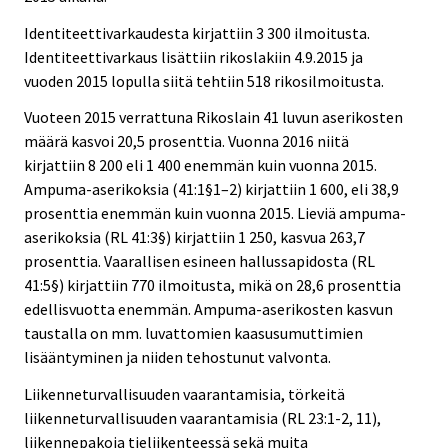
Identiteettivarkaudesta kirjattiin 3 300 ilmoitusta.
Identiteettivarkaus lisättiin rikoslakiin 4.9.2015 ja
vuoden 2015 lopulla siitä tehtiin 518 rikosilmoitusta.
Vuoteen 2015 verrattuna Rikoslain 41 luvun aserikosten
määrä kasvoi 20,5 prosenttia. Vuonna 2016 niitä
kirjattiin 8 200 eli 1 400 enemmän kuin vuonna 2015.
Ampuma-aserikoksia (41:1§1–2) kirjattiin 1 600, eli 38,9
prosenttia enemmän kuin vuonna 2015. Lieviä ampuma-
aserikoksia (RL 41:3§) kirjattiin 1 250, kasvua 263,7
prosenttia. Vaarallisen esineen hallussapidosta (RL
41:5§) kirjattiin 770 ilmoitusta, mikä on 28,6 prosenttia
edellisvuotta enemmän. Ampuma-aserikosten kasvun
taustalla on mm. luvattomien kaasusumuttimien
lisääntyminen ja niiden tehostunut valvonta.
Liikenneturvallisuuden vaarantamisia, törkeitä
liikenneturvallisuuden vaarantamisia (RL 23:1-2, 11),
liikennepakoja tieliikenteessä sekä muita