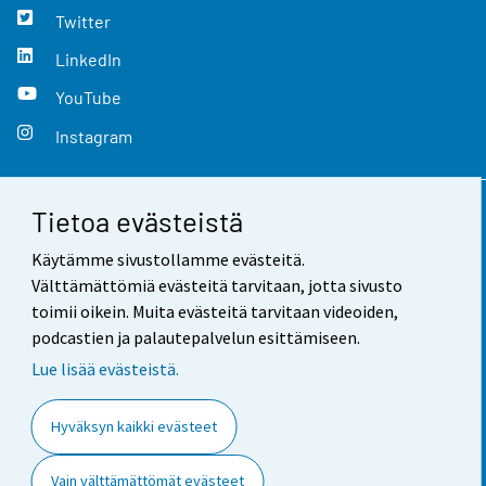
Twitter
LinkedIn
YouTube
Instagram
Tietoa evästeistä
Yhteystiedot
Käytämme sivustollamme evästeitä.
Palaute
Välttämättömiä evästeitä tarvitaan, jotta sivusto
toimii oikein. Muita evästeitä tarvitaan videoiden,
Käyttöehdot
podcastien ja palautepalvelun esittämiseen.
Tietosuoja
Lue lisää evästeistä.
Saavutettavuus
Hyväksyn kaikki evästeet
Tietoa sivustosta
Vain välttämättömät evästeet