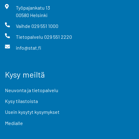
Työpajankatu
13
00580
Helsinki
Vaihde
029 551 1000
Tietopalvelu
029 551 2220
info@stat.fi
Kysy meiltä
Neuvonta ja tietopalvelu
Kysy tilastoista
Usein kysytyt kysymykset
Medialle