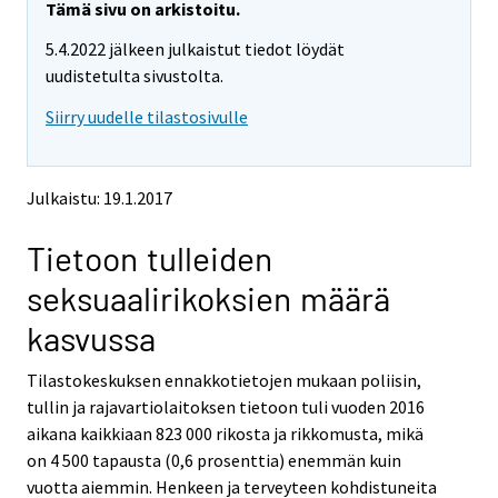
e
e
Tämä sivu on arkistoitu.
m
m
5.4.2022 jälkeen julkaistut tiedot löydät
o
o
v
v
uudistetulta sivustolta.
i
i
Siirry uudelle tilastosivulle
n
n
g
g
t
t
o
o
Julkaistu: 19.1.2017
a
a
n
n
Tietoon tulleiden
o
o
t
t
seksuaalirikoksien määrä
h
h
e
e
kasvussa
r
r
s
s
Tilastokeskuksen ennakkotietojen mukaan poliisin,
e
e
tullin ja rajavartiolaitoksen tietoon tuli vuoden 2016
r
r
v
v
aikana kaikkiaan 823 000 rikosta ja rikkomusta, mikä
i
i
on 4 500 tapausta (0,6 prosenttia) enemmän kuin
c
c
vuotta aiemmin. Henkeen ja terveyteen kohdistuneita
e
e