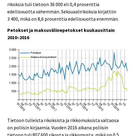
rikoksia tuli tietoon 36 000 eli 0,4 prosenttia
.
.
edellisvuotta vähemmän. Seksuaalirikoksia kirjattiin
3 400, mikä on 8,6 prosenttia edellisvuotta enemmän.
Petokset ja maksuvälinepetokset kuukausittain
2010–2016
Tietoon tulleista rikoksista ja rikkomuksista valtaosa
on poliisin kirjaamia. Vuoden 2016 aikana poliisin
tietoon tuli 807 600 rikosta ja rikkomusta, mikä on 0,5