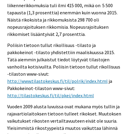
liikennerikkomuksia tuli ilmi 415 000, mikä on 5 500
tapausta (1,3 prosenttia) enemmän kuin vuonna 2015.
Näistä rikoksista ja rikkomuksista 298 700 oli
nopeusrajoituksen rikkomisia. Nopeusrajoituksen
rikkomiset lisääntyivät 2,7 prosenttia.
Poliisin tietoon tullut rikollisuus -tilasto ja
pakkokeinot -tilasto yhdistettiin maaliskuussa 2015.
Tätä aiemmin julkaistut tiedot löytyvät tilastojen
vanhoilta kotisivuilta. Poliisin tietoon tullut rikollisuus
-tilaston www-sivut:
http://www.tilastokeskus.fi/til/polrik/index.html
ja
Pakkokeinot-tilaston www-sivut:
http://tilastokeskus.fi/til/pkei/index.html
Vuoden 2009 alusta luvuissa ovat mukana myös tullin ja
rajavartiolaitoksen tietoon tulleet rikokset. Muutoksen
vaikutukset rikosten vertailtavuuteen eivät ole suuria.
Yleisimmistä rikostyypeistä muutos vaikuttaa lähinnä