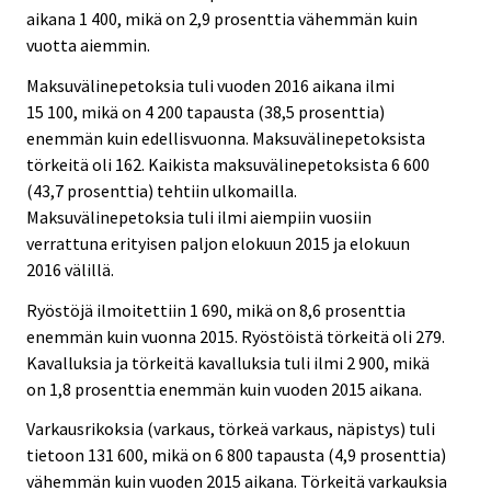
aikana 1 400, mikä on 2,9 prosenttia vähemmän kuin
vuotta aiemmin.
Maksuvälinepetoksia tuli vuoden 2016 aikana ilmi
15 100, mikä on 4 200 tapausta (38,5 prosenttia)
enemmän kuin edellisvuonna. Maksuvälinepetoksista
törkeitä oli 162. Kaikista maksuvälinepetoksista 6 600
(43,7 prosenttia) tehtiin ulkomailla.
Maksuvälinepetoksia tuli ilmi aiempiin vuosiin
verrattuna erityisen paljon elokuun 2015 ja elokuun
2016 välillä.
Ryöstöjä ilmoitettiin 1 690, mikä on 8,6 prosenttia
enemmän kuin vuonna 2015. Ryöstöistä törkeitä oli 279.
Kavalluksia ja törkeitä kavalluksia tuli ilmi 2 900, mikä
on 1,8 prosenttia enemmän kuin vuoden 2015 aikana.
Varkausrikoksia (varkaus, törkeä varkaus, näpistys) tuli
tietoon 131 600, mikä on 6 800 tapausta (4,9 prosenttia)
vähemmän kuin vuoden 2015 aikana. Törkeitä varkauksia