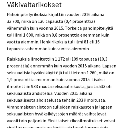
Väkivaltarikokset
Pahoinpitelyrikoksia kirjattiin vuoden 2016 aikana
33 700, mikä on 130 tapausta (0,4 prosenttia)
vähemmän kuin vuonna 2015. Törkeitä pahoinpitelyitä
tuli ilmi 1 600, mikä on 0,8 prosenttia enemmän kuin
vuotta aiemmin. Henkirikoksia tuli ilmi 81 eli 16
tapausta vähemmän kuin vuotta aiemmin.
Raiskauksia ilmoitettiin 1 172 eli 109 tapausta (10,3
prosenttia) ennemmän kuin vuoden 2015 aikana. Lapsen
seksuaalisia hyväksikäyttöjä tuli tietoon 1 260, mikä on
1,9 prosenttia enemmän kuin vuonna 2015. Lisäksi
ilmoitettiin 933 muuta seksuaalirikosta, joista 533 oli
seksuaalista ahdistelua. Vuoden 2015 aikana
seksuaalisesta ahdistelusta tehtiin 283 ilmoitusta.
Viranomaisten tietoon tulleiden raiskausten ja lapsen
seksuaalisten hyväksikäyttöjen määrät vaihtelevat
vuosittain paljonkin. Yksittäiset rikosilmoitukset voivat
sisältää usean osateon käsittäviä tapahtumasarjoja.