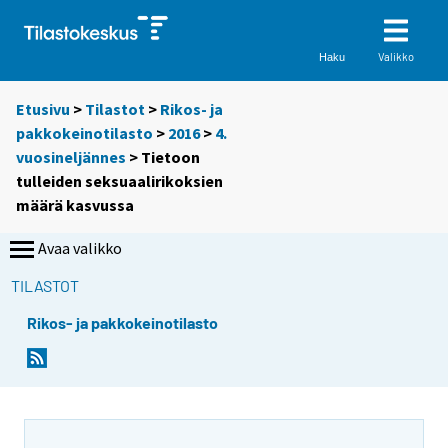
Valikko
Haku
Etusivu
>
Tilastot
>
Rikos- ja
pakkokeinotilasto
>
2016
>
4.
vuosineljännes
> Tietoon
tulleiden seksuaalirikoksien
määrä kasvussa
Avaa valikko
TILASTOT
Rikos- ja pakkokeinotilasto
Y
Y
o
o
u
u
a
a
r
r