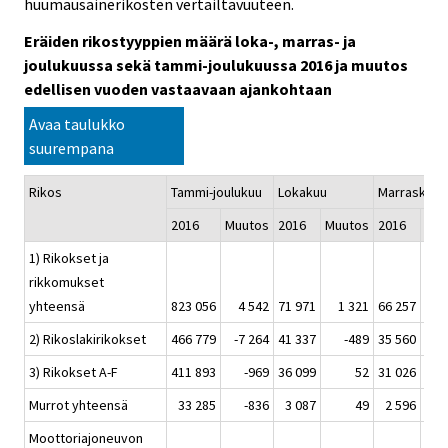
huumausainerikosten vertailtavuuteen.
Eräiden rikostyyppien määrä loka-, marras- ja
joulukuussa sekä tammi-joulukuussa 2016 ja muutos
edellisen vuoden vastaavaan ajankohtaan
Avaa taulukko
suurempana
Rikos
Tammi-joulukuu
Lokakuu
Marraskuu
2016
Muutos
2016
Muutos
2016
Muu
1) Rikokset ja
rikkomukset
yhteensä
823 056
4 542
71 971
1 321
66 257
2
2) Rikoslakirikokset
466 779
-7 264
41 337
-489
35 560
-2
3) Rikokset A-F
411 893
-969
36 099
52
31 026
-2
Murrot yhteensä
33 285
-836
3 087
49
2 596
Moottoriajoneuvon