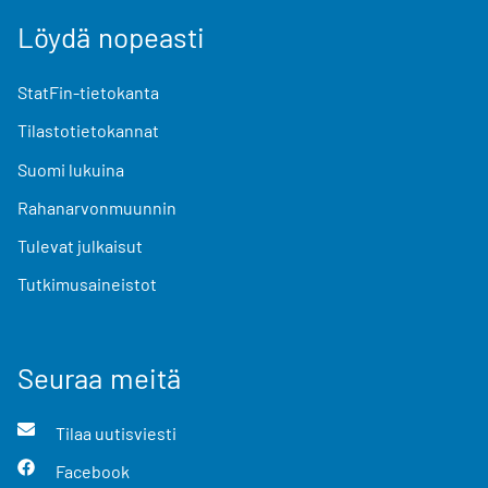
Löydä nopeasti
StatFin-tietokanta
Tilastotietokannat
Suomi lukuina
Rahanarvonmuunnin
Tulevat julkaisut
Tutkimusaineistot
Seuraa meitä
Tilaa uutisviesti
Facebook