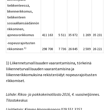
tieliikenteessä,
liikennerikkomus,
tieliikenteen
sosiaalilainsäädännön
rikkominen,
ajoneuvorikkomus
411 163
5 511
35 872
1 269
35 231
4
-nopeusrajoitusten
1)
rikkominen
298 708
7 736
26 845
2 589
26 221
4
1) Liikenneturvallisuuden vaarantamisina, törkeinä
liikenneturvallisuuden vaarantamisina ja
liikennerikkomuksina rekisteröidyt nopeusrajoitusten
rikkomiset.
Lähde: Rikos- ja pakkokeinotilasto 2016, 4. vuosineljännes.
Tilastokeskus
Lisätietoja: Kimmo Haapakangas 029 551 3252,