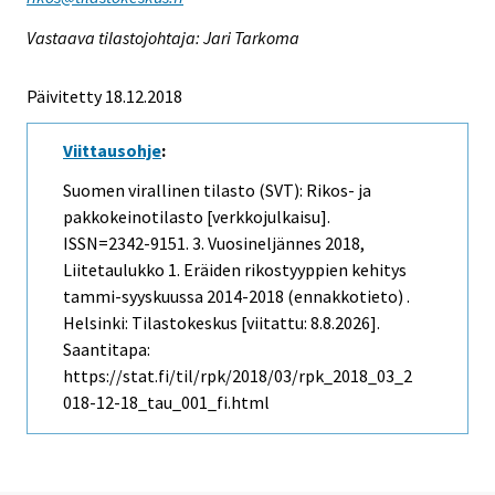
Vastaava tilastojohtaja: Jari Tarkoma
Päivitetty 18.12.2018
Viittausohje
:
Suomen virallinen tilasto (SVT): Rikos- ja
pakkokeinotilasto [verkkojulkaisu].
ISSN=2342-9151.
3. Vuosineljännes
2018,
Liitetaulukko 1. Eräiden rikostyyppien kehitys
tammi-syyskuussa 2014-2018 (ennakkotieto) .
Helsinki: Tilastokeskus [viitattu: 8.8.2026].
Saantitapa:
https://stat.fi/til/rpk/2018/03/rpk_2018_03_2
018-12-18_tau_001_fi.html