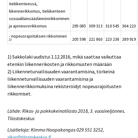
tieliikenteessä,
liikennerikkomus, tieliikenteen
sosiaalilainsäädännönrikkominen
ja ajoneuvorikkomus
295 085
309 313
310 545
364 223
- nopeusrajoituksen rikkominen
205 598
221 863
223 238
289 919
2)
1) Sakkolaki uudistui 1.12.2016, mikä saattaa vaikuttaa
etenkin liikennerikosten ja rikkomusten määrään
2) Liikenneturvallisuuden vaarantamisina, törkeinä
liikenneturvallisuuden vaarantamisina ja
liikennerikkomuksina rekisteröidyt nopeusrajoitusten
rikkomiset.
Lähde: Rikos- ja pakkokeinotilasto 2018, 3. vuosineljännes.
Tilastokeskus
Lisätietoja: Kimmo Haapakangas 029 551 3252,
rikos@tilastokeskus.fi