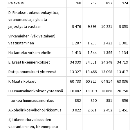
Raiskaus
760
752
852
924
D. Rikokset oikeudenkäyttöä,
viranomaista ja yleistä
järjestystä vastaan
9 476
9 393
10 221
9 053
Virkamiehen (väkivaltainen)
vastustaminen
1 287
1 255
1 421
1 301
Haitanteko virkamiehelle
1 413
1 344
1 399
1 134
E. Eräät liikennerikokset
34 939
34 551
34 348
34 719
Rattijuopumukset yhteensä
13 327
13 466
13 098
13 417
F. Muut rikokset
60 733
60 325
64 814
63 036
Huumausainerikokset yhteensä
16 082
18 039
18 868
20 750
- törkeä huumausainerikos
892
850
851
956
Alkoholirikos/Alkoholirikkomus
3 022
2 681
2 492
1 451
4) Liikenneturvallisuuden
vaarantaminen, liikennepako