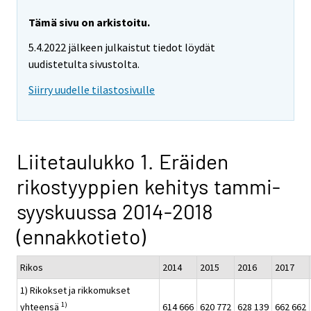
Tämä sivu on arkistoitu.
5.4.2022 jälkeen julkaistut tiedot löydät
uudistetulta sivustolta.
Siirry uudelle tilastosivulle
Liitetaulukko 1. Eräiden
rikostyyppien kehitys tammi-
syyskuussa 2014-2018
(ennakkotieto)
Rikos
2014
2015
2016
2017
1) Rikokset ja rikkomukset
1)
yhteensä
614 666
620 772
628 139
662 662