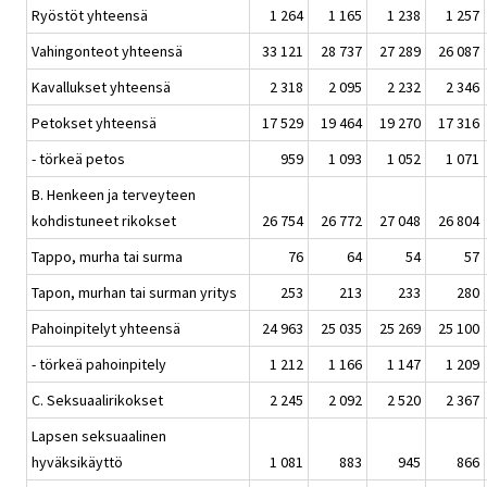
Ryöstöt yhteensä
1 264
1 165
1 238
1 257
Vahingonteot yhteensä
33 121
28 737
27 289
26 087
Kavallukset yhteensä
2 318
2 095
2 232
2 346
Petokset yhteensä
17 529
19 464
19 270
17 316
- törkeä petos
959
1 093
1 052
1 071
B. Henkeen ja terveyteen
kohdistuneet rikokset
26 754
26 772
27 048
26 804
Tappo, murha tai surma
76
64
54
57
Tapon, murhan tai surman yritys
253
213
233
280
Pahoinpitelyt yhteensä
24 963
25 035
25 269
25 100
- törkeä pahoinpitely
1 212
1 166
1 147
1 209
C. Seksuaalirikokset
2 245
2 092
2 520
2 367
Lapsen seksuaalinen
hyväksikäyttö
1 081
883
945
866