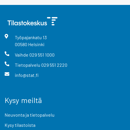
Työpajankatu
13
00580
Helsinki
Vaihde
029 551 1000
Tietopalvelu
029 551 2220
info@stat.fi
Kysy meiltä
Neuvonta ja tietopalvelu
Kysy tilastoista