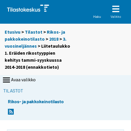
Valikko
Haku
Etusivu
>
Tilastot
>
Rikos- ja
pakkokeinotilasto
>
2018
>
3.
vuosineljännes
> Liitetaulukko
1. Eräiden rikostyyppien
kehitys tammi-syyskuussa
2014-2018 (ennakkotieto)
Avaa valikko
TILASTOT
Rikos- ja pakkokeinotilasto