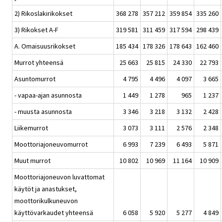
2) Rikoslakirikokset
368 278
357 212
359 854
335 260
3) Rikokset A-F
319 581
311 459
317 594
298 439
A. Omaisuusrikokset
185 434
178 326
178 643
162 460
Murrot yhteensä
25 663
25 815
24 330
22 793
Asuntomurrot
4 795
4 496
4 097
3 665
- vapaa-ajan asunnosta
1 449
1 278
965
1 237
- muusta asunnosta
3 346
3 218
3 132
2 428
Liikemurrot
3 073
3 111
2 576
2 348
Moottoriajoneuvomurrot
6 993
7 239
6 493
5 871
Muut murrot
10 802
10 969
11 164
10 909
Moottoriajoneuvon luvattomat
käytöt ja anastukset,
moottorikulkuneuvon
käyttövarkaudet yhteensä
6 058
5 920
5 277
4 849