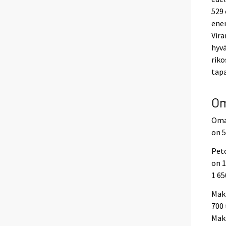
529 
ene
Vira
hyvä
riko
tap
Om
Omai
on 5
Peto
on 1
1 65
Maks
700 
Maks