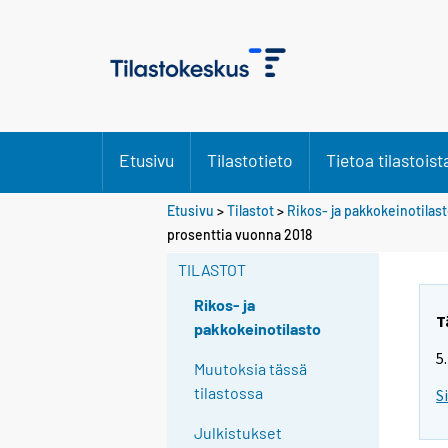
Etusivu
Tilastotieto
Tietoa tilastoist
Etusivu
>
Tilastot
>
Rikos- ja pakkokeinotilas
Y
Y
prosenttia vuonna 2018
o
o
u
u
TILASTOT
a
a
r
r
Rikos- ja
e
e
T
pakkokeinotilasto
m
m
5
o
o
Muutoksia tässä
v
v
tilastossa
S
i
i
n
n
Julkistukset
g
g