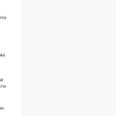
eitä
ikä
ät
ttia
män