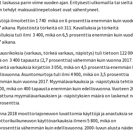
t laskussa parin viime vuoden ajan. Erityisesti ulkomailla tai sieltä
in tehdyt maksuvälinepetokset ovat vähentyneet.
töjä ilmoitettiin 1 740 mikä on 6 prosenttia enemmän kuin vuod
 aikana. Ryöstöistä törkeitä oli 311. Kavalluksia ja törkeitä
lluksia tuli ilmi 3 400, mikä on 6,5 prosenttia enemmän kuin vuo
 aikana.
ausrikoksia (varkaus, törkeä varkaus, näpistys) tuli tietoon 122 00
 on 3 400 tapausta (2,7 prosenttia) vähemmän kuin vuonna 2017.
eitä varkauksia kirjattiin 3 050, mikä on 4,5 prosenttia enemmän 
lisvuonna. Asuntomurtoja tuli ilmi 4 900, mikä on 3,5 prosenttia
män kuin vuonna 2017. Myymälävarkauksia ja -näpistyksiä tehtii
00, mikä on 400 tapausta enemmän kuin edellisvuonna. Vuoteen 2
attuna myymälävarkauksien ja -näpistyksien määrä on laskenut n
rosenttia.
nna 2018 moottoriajoneuvon luvattomia käyttöjä ja anastuksia s
ttorikulkuneuvon käyttövarkauksia ilmeni 5 800, mikä on
prosenttia vähemmän kuin edellisvuonna. 2000-luvun alusta näide