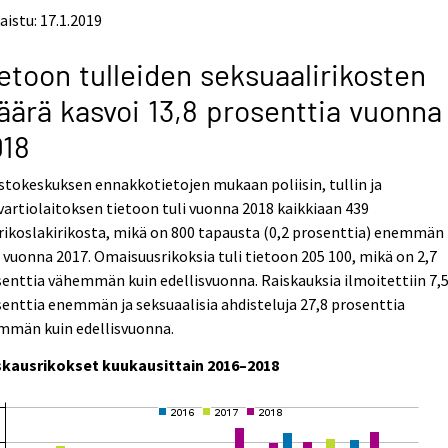
aistu: 17.1.2019
etoon tulleiden seksuaalirikosten
ärä kasvoi 13,8 prosenttia vuonna
018
stokeskuksen ennakkotietojen mukaan poliisin, tullin ja
vartiolaitoksen tietoon tuli vuonna 2018 kaikkiaan 439
rikoslakirikosta, mikä on 800 tapausta (0,2 prosenttia) enemmän
 vuonna 2017. Omaisuusrikoksia tuli tietoon 205 100, mikä on 2,7
enttia vähemmän kuin edellisvuonna. Raiskauksia ilmoitettiin 7,
enttia enemmän ja seksuaalisia ahdisteluja 27,8 prosenttia
mmän kuin edellisvuonna.
skausrikokset kuukausittain 2016–2018