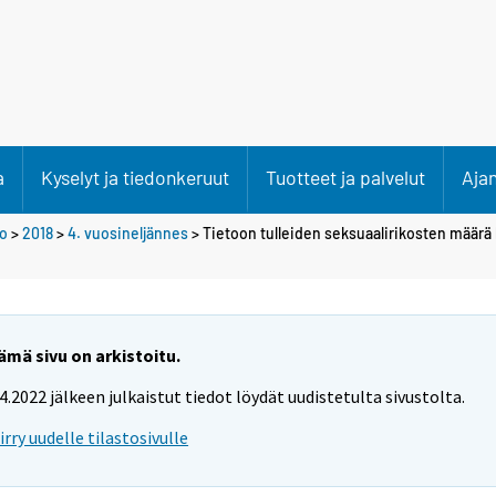
a
Kyselyt ja tiedonkeruut
Tuotteet ja palvelut
Aja
to
>
2018
>
4. vuosineljännes
> Tietoon tulleiden seksuaalirikosten määrä 
ämä sivu on arkistoitu.
.4.2022 jälkeen julkaistut tiedot löydät uudistetulta sivustolta.
iirry uudelle tilastosivulle