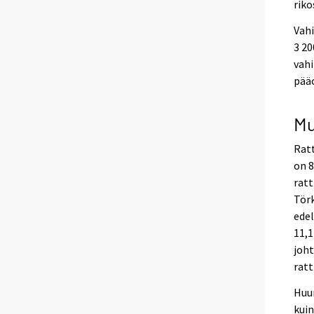
riko
Vahi
3 20
vahi
pääo
Mu
Ratt
on 8
ratt
Törk
ede
11,1
joht
ratt
Huum
kui