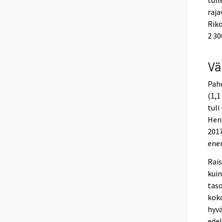
tull
raja
Riko
2 30
Vä
Paho
(1,1
tuli
Henk
2017
ene
Rais
kuin
taso
koko
hyvä
edel