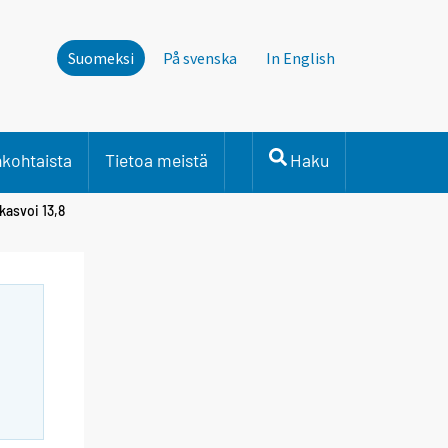
Suomeksi
På svenska
In English
nkohtaista
Tietoa meistä
Haku
kasvoi 13,8