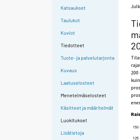
t
t
Julk
Katsaukset
o
o
a
a
Taulukot
Ti
n
n
o
o
mä
Kuviot
t
t
h
h
2
Tiedotteet
e
e
r
r
Tila
Tuote- ja palvelutarjonta
s
s
raja
e
e
Kuvaus
200 
r
r
v
v
kuin
Laatuselosteet
i
i
pros
c
c
pros
Menetelmäselosteet
e
e
ene
.
.
Käsitteet ja määritelmät
Rai
Luokitukset
Lisätietoja