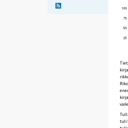
Tiet
kirj
rik
Riko
ene
kirj
vai
Tull
tuli