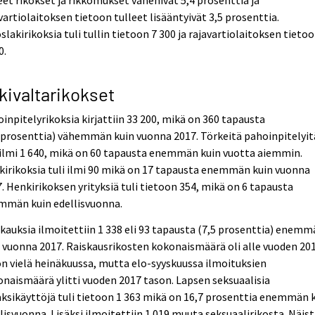
eet rikokset ja rikkomukset vähenivät 5,4 prosenttia ja
vartiolaitoksen tietoon tulleet lisääntyivät 3,5 prosenttia.
slakirikoksia tuli tullin tietoon 7 300 ja rajavartiolaitoksen tieto
0.
kivaltarikokset
inpitelyrikoksia kirjattiin 33 200, mikä on 360 tapausta
 prosenttia) vähemmän kuin vuonna 2017. Törkeitä pahoinpitelyit
 ilmi 1 640, mikä on 60 tapausta enemmän kuin vuotta aiemmin.
irikoksia tuli ilmi 90 mikä on 17 tapausta enemmän kuin vuonna
. Henkirikoksen yrityksiä tuli tietoon 354, mikä on 6 tapausta
mmän kuin edellisvuonna.
kauksia ilmoitettiin 1 338 eli 93 tapausta (7,5 prosenttia) enem
 vuonna 2017. Raiskausrikosten kokonaismäärä oli alle vuoden 20
n vielä heinäkuussa, mutta elo-syyskuussa ilmoituksien
naismäärä ylitti vuoden 2017 tason. Lapsen seksuaalisia
ksikäyttöjä tuli tietoon 1 363 mikä on 16,7 prosenttia enemmän 
lisvuonna. Lisäksi ilmoitettiin 1 019 muuta seksuaalirikosta. Näis