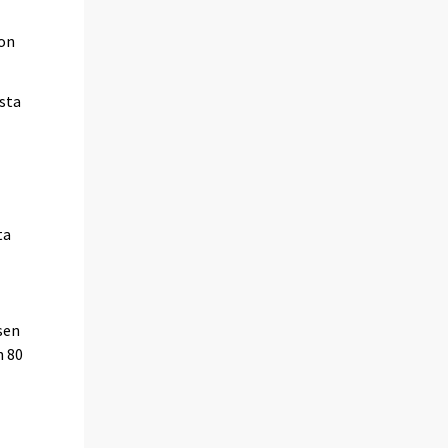
 on
usta
n
ta
sen
n 80
n