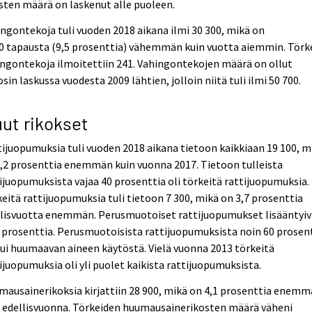
sten määrä on laskenut alle puoleen.
ngontekoja tuli vuoden 2018 aikana ilmi 30 300, mikä on
0 tapausta (9,5 prosenttia) vähemmän kuin vuotta aiemmin. Törk
ngontekoja ilmoitettiin 241. Vahingontekojen määrä on ollut
sin laskussa vuodesta 2009 lähtien, jolloin niitä tuli ilmi 50 700.
ut rikokset
ijuopumuksia tuli vuoden 2018 aikana tietoon kaikkiaan 19 100, m
,2 prosenttia enemmän kuin vuonna 2017. Tietoon tulleista
ijuopumuksista vajaa 40 prosenttia oli törkeitä rattijuopumuksia.
eitä rattijuopumuksia tuli tietoon 7 300, mikä on 3,7 prosenttia
llisvuotta enemmän. Perusmuotoiset rattijuopumukset lisääntyiv
 prosenttia. Perusmuotoisista rattijuopumuksista noin 60 prosen
ui huumaavan aineen käytöstä. Vielä vuonna 2013 törkeitä
ijuopumuksia oli yli puolet kaikista rattijuopumuksista.
ausainerikoksia kirjattiin 28 900, mikä on 4,1 prosenttia enem
n edellisvuonna. Törkeiden huumausainerikosten määrä väheni