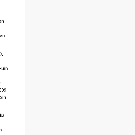
en
den
0,
kuin
n
009
oin
ekä
n