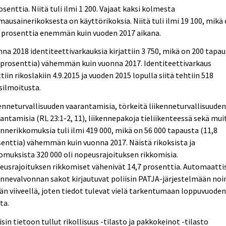
osenttia. Niitä tuli ilmi 1 200. Vajaat kaksi kolmesta
ausainerikoksesta on käyttörikoksia. Niitä tuli ilmi 19 100, mikä
1 prosenttia enemmän kuin vuoden 2017 aikana.
na 2018 identiteettivarkauksia kirjattiin 3 750, mikä on 200 tapa
 prosenttia) vähemmän kuin vuonna 2017. Identiteettivarkaus
ttiin rikoslakiin 4.9.2015 ja vuoden 2015 lopulla siitä tehtiin 518
silmoitusta.
enneturvallisuuden vaarantamisia, törkeitä liikenneturvallisuude
antamisia (RL 23:1-2, 11), liikennepakoja tieliikenteessä sekä mui
ennerikkomuksia tuli ilmi 419 000, mikä on 56 000 tapausta (11,8
enttia) vähemmän kuin vuonna 2017. Näistä rikoksista ja
omuksista 320 000 oli nopeusrajoituksen rikkomisia.
usrajoituksen rikkomiset vähenivät 14,7 prosenttia. Automaatti
ennevalvonnan sakot kirjautuvat poliisin PATJA-järjestelmään noi
än viiveellä, joten tiedot tulevat vielä tarkentumaan loppuvuode
ta.
isin tietoon tullut rikollisuus -tilasto ja pakkokeinot -tilasto