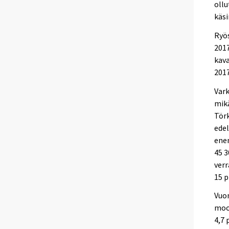
ollu
käs
Ryös
2017
kava
2017
Vark
mikä
Törk
edel
enem
45 3
verr
15 p
Vuo
moo
4,7 