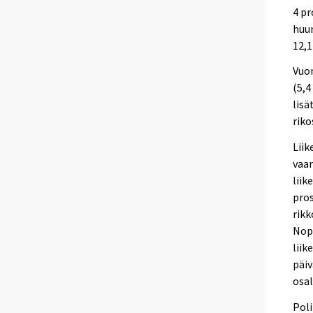
4 pr
huum
12,
Vuon
(5,4
lisä
riko
Liik
vaar
liik
pros
rikk
Nope
liik
päiv
osal
Poli