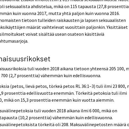
oli seksuaalista ahdistelua, mikä on 115 tapausta (27,8 prosenttia
mmän kuin vuonna 2017, mutta yhtä paljon kuin vuonna 2016.
nomaisten tietoon tulleiden raiskausten ja lapsen seksuaalisten
ksikäyttöjen määrät vaihtelevat vuosittain paljonkin. Yksittäiset
silmoitukset voivat sisältää usean osateon käsittäviä
ahtumasarjoja.
aisuusrikokset
suusrikoksia tuli vuoden 2018 aikana tietoon yhteensä 205 100, 
 700 (2,7 prosenttia) vähemmän kuin edellisvuonna.
ksia (petos, lievä petos, törkeä petos RL 36:1–3) tuli ilmi 23 800,
,9 prosenttia edellisvuotta enemmän. Törkeitä petoksia tuli ilmi
0, mikä on 15,3 prosenttia enemmän kuin vuotta aiemmin.
uvälinepetoksia tuli vuoden 2018 aikana ilmi 6 000, mikä on
tapausta (10,2 prosenttia) vähemmän kuin edellisvuonna.
uvälinepetoksista törkeitä oli 208. Maksuvälinepetosten määrä 