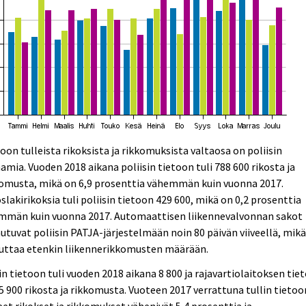
oon tulleista rikoksista ja rikkomuksista valtaosa on poliisin
aamia. Vuoden 2018 aikana poliisin tietoon tuli 788 600 rikosta ja
komusta, mikä on 6,9 prosenttia vähemmän kuin vuonna 2017.
slakirikoksia tuli poliisin tietoon 429 600, mikä on 0,2 prosenttia
mmän kuin vuonna 2017. Automaattisen liikennevalvonnan sakot
autuvat poliisin PATJA-järjestelmään noin 80 päivän viiveellä, mik
kuttaa etenkin liikennerikkomusten määrään.
in tietoon tuli vuoden 2018 aikana 8 800 ja rajavartiolaitoksen tie
 5 900 rikosta ja rikkomusta. Vuoteen 2017 verrattuna tullin tietoo